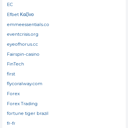
EC
Efbet Καζίνο
emmeessentials.co
eventcrisis.org
eyeofhorus.cc
Fairspin-casino
FinTech
first
flycoralway.com
Forex
Forex Trading
fortune tiger brazil
fr-fr