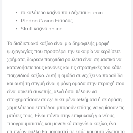
το καλύτερο καζίνο που δέχεται bitcoin
Pledoo Casino Εισοδος
Skrill καζινο online
Το διαδικτυακό καζίνο είναι μια δημοφιλής μορφή
ψυχαγωγίας που προσφέρει την ευκαιρία να κερδίσετε
χρήματα, δωρεαν παιχνιδια ρουλετα είναι σημαντικό να
κατανοήσετε τους κανόνες και τις στρατηγικές του κάθε
παιχνιδιού καζίνο. Αυτή η ομάδα συνεχίζει να παραδίδει
και αυτή τη στιγμή είναι η μόνη ομάδα στην περιοχή που
είναι αρκετά συνεπής, αλλά όσοι θέλουν να
στοιχηματίσουν σε εξειδικευμένα αθλήματα ή σε δράση
χαμηλότερου επιπέδου μπορούν επίσης να γεμίσουν τις
μπότες τους. Είναι πάντα στην επιφυλακή για νέους
προγραμματιστές και μοναδικά παιχνίδια καζίνο, ένα
επιπλέον φύλλο θα μοιραστεί σε εσάς και αυτό γίνεται το