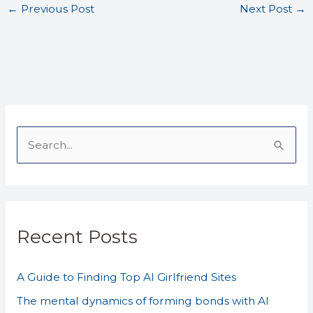
←
Previous Post
Next Post
→
S
e
a
r
Recent Posts
c
h
A Guide to Finding Top AI Girlfriend Sites
f
o
The mental dynamics of forming bonds with AI