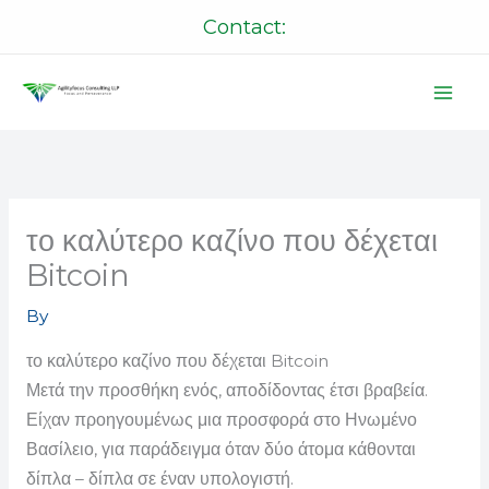
Skip
Contact:
to
content
το καλύτερο καζίνο που δέχεται
Bitcoin
By
το καλύτερο καζίνο που δέχεται Bitcoin
Μετά την προσθήκη ενός, αποδίδοντας έτσι βραβεία.
Είχαν προηγουμένως μια προσφορά στο Ηνωμένο
Βασίλειο, για παράδειγμα όταν δύο άτομα κάθονται
δίπλα – δίπλα σε έναν υπολογιστή.