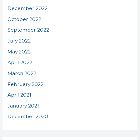
December 2022
October 2022
September 2022
July 2022
May 2022
April 2022
March 2022
February 2022
April 2021
January 2021
December 2020