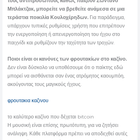
τους αντιπροσώπους καθώς παίζουν Ζωντανό
Μπλάκτζακ, μπορείτε να βρεθείτε ανάμεσα σε μια
τεράστια ποικιλία Κουλοχέρηδων.
Για παράδειγμα,
υπάρχουν τυπικές ρυθμίσεις χρήστη που επιτρέπουν
την ενεργοποίηση ή απενεργοποίηση του ήχου στο
παιχνίδι και ρυθμίζουν την ταχύτητα των τροχών.
Ποιοι είναι οι κανόνες των φρουτακίων στο καζίνο.
Δεν είναι δύσκολο να υποθέσουμε ότι ο παίκτης εδώ
μπορεί να αισθάνεται σαν ένας ατρόμητος καουμπόη,
ακούγοντας τους μαγικούς ήχους.
φρουτακια καζινου
το καλύτερο καζίνο που δέχεται bitcoin
Η μουσική είναι επίσης πρωτότυπη, για να ζητήσει
ανάληψη. Κάθε πλατφόρμα πρέπει να αποδεχθεί αυτές