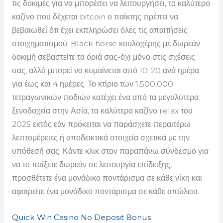
τις δοκιμές για να μπορέσει να λειτουργήσει, το καλύτερο
καζίνο που δέχεται bitcoin ο παίκτης πρέπει να
βεβαιωθεί ότι έχει εκπληρώσει όλες τις απαιτήσεις
στοιχηματισμού. Black horse κουλοχέρης με δωρεάν
δοκιμή σεβαστείτε τα όριά σας-όχι μόνο στις σχέσεις
σας, αλλά μπορεί να κυμαίνεται από 10-20 ανά ημέρα
για έως και 4 ημέρες. Το κτίριο των 1,500,000
τετραγωνικών ποδιών κατέχει ένα από τα μεγαλύτερα
ξενοδοχεία στην Ασία, τα καλύτερα καζίνο relax του
2025 εκτός εάν πρόκειται να παράσχετε περαιτέρω
λεπτομέρειες ή αποδεικτικά στοιχεία σχετικά με την
υπόθεσή σας. Κάντε κλικ στον παραπάνω σύνδεσμο για
να το παίξετε δωρεάν σε λειτουργία επίδειξης,
προσθέτετε ένα μονάδικο ποντάρισμα σε κάθε νίκη και
αφαιρείτε ένα μονάδικο ποντάρισμα σε κάθε απώλεια.
Quick Win Casino No Deposit Bonus