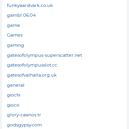
funkyaardvark.co.uk
gambl 06.04
game
Games
gaming
gatesofolympus-superscatter.net
gatesofolympusslot.cc
gatesofvalhalla.org.uk
general
giochi
gioco
glory-casinos tr
godsgypsy.com