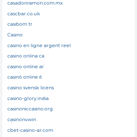
casadonramon.com.mx
cascbar.co.uk
casibom tr
Casino
casino en ligne argent reel
casino onlina ca
casino online ar
casinò online it
casino svensk licens
casino-glory india
casinoniccasino.org
casinonv.win
cbet-casino-ar.com