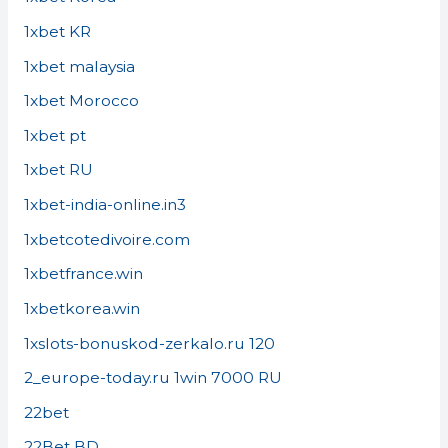
1xbet KR
1xbet malaysia
1xbet Morocco
1xbet pt
1xbet RU
1xbet-india-online.in3
1xbetcotedivoire.com
1xbetfrance.win
1xbetkorea.win
1xslots-bonuskod-zerkalo.ru 120
2_europe-today.ru 1win 7000 RU
22bet
22Bet BD