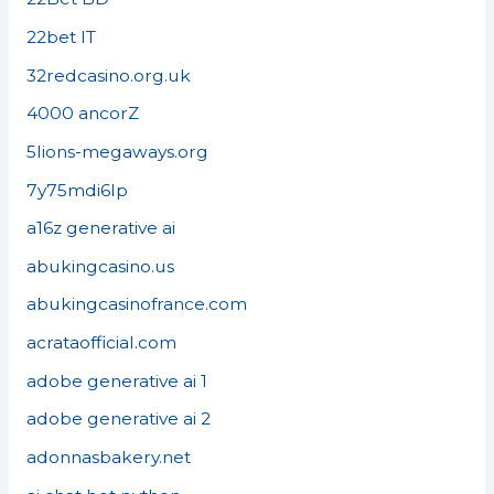
22bet IT
32redcasino.org.uk
4000 ancorZ
5lions-megaways.org
7y75mdi6lp
a16z generative ai
abukingcasino.us
abukingcasinofrance.com
acrataofficial.com
adobe generative ai 1
adobe generative ai 2
adonnasbakery.net