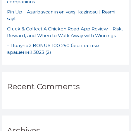
companions
r
Pin Up – Azərbaycanın ən yaxşı kazinosu | Rəsmi
:
sayt
Cluck & Collect A Chicken Road App Review – Risk,
Reward, and When to Walk Away with Winnings
– Получай BONUS 100 250 бесплатных
вращений.3823 (2)
Recent Comments
Archives