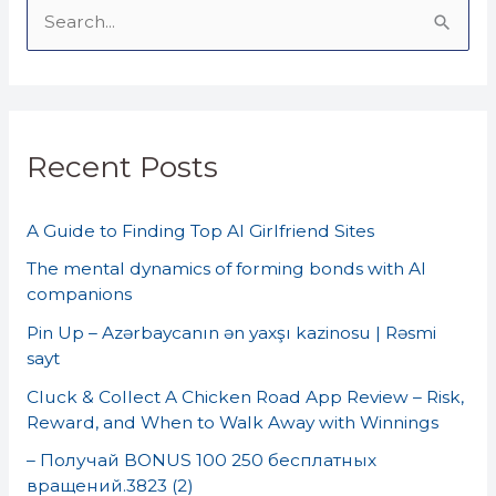
S
e
a
r
Recent Posts
c
h
A Guide to Finding Top AI Girlfriend Sites
f
o
The mental dynamics of forming bonds with AI
companions
r
Pin Up – Azərbaycanın ən yaxşı kazinosu | Rəsmi
:
sayt
Cluck & Collect A Chicken Road App Review – Risk,
Reward, and When to Walk Away with Winnings
– Получай BONUS 100 250 бесплатных
вращений.3823 (2)