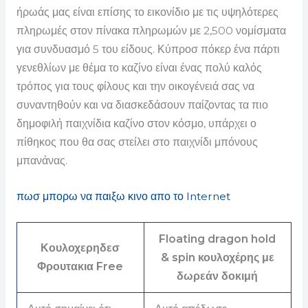
ήρωάς μας είναι επίσης το εικονίδιο με τις υψηλότερες
πληρωμές στον πίνακα πληρωμών με 2,500 νομίσματα
για συνδυασμό 5 του είδους. Κύπροσ πόκερ ένα πάρτι
γενεθλίων με θέμα το καζίνο είναι ένας πολύ καλός
τρόπος για τους φίλους και την οικογένειά σας να
συναντηθούν και να διασκεδάσουν παίζοντας τα πιο
δημοφιλή παιχνίδια καζίνο στον κόσμο, υπάρχει ο
πίθηκος που θα σας στείλει στο παιχνίδι μπόνους
μπανάνας.
πωσ μπορω να παιξω κινο απο το Internet
Floating dragon hold
Κουλοχερηδεσ
& spin κουλοχέρης με
Φρουτακια Free
δωρεάν δοκιμή