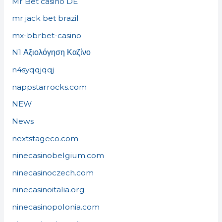
Mr Bet casino DE
mr jack bet brazil
mx-bbrbet-casino
N1 Αξιολόγηση Καζίνο
n4syqqjqqj
nappstarrocks.com
NEW
News
nextstageco.com
ninecasinobelgium.com
ninecasinoczech.com
ninecasinoitalia.org
ninecasinopolonia.com