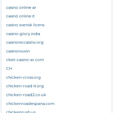
casino online ar
casinò online it
casino svensk licens
casino-glory india
casinoniccasino.org
casinonv.win
cbet-casino-ar.com
CH
chicken-cross.org
chicken-road-it.org
chicken-road2.co.uk
chickenroadespana.com
chickenrush.us