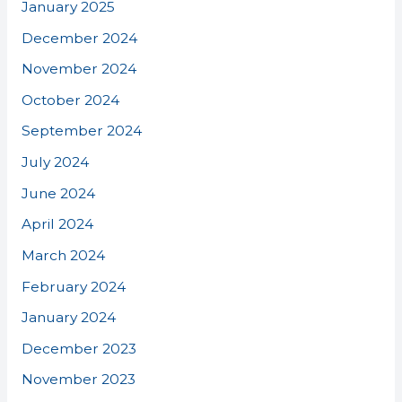
January 2025
December 2024
November 2024
October 2024
September 2024
July 2024
June 2024
April 2024
March 2024
February 2024
January 2024
December 2023
November 2023