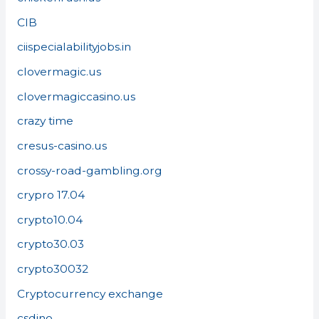
CIB
ciispecialabilityjobs.in
clovermagic.us
clovermagiccasino.us
crazy time
cresus-casino.us
crossy-road-gambling.org
crypro 17.04
crypto10.04
crypto30.03
crypto30032
Cryptocurrency exchange
csdino