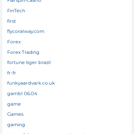
Fairspin-casino
FinTech
first
flycoralway.com
Forex
Forex Trading
fortune tiger brazil
fr-fr
funkyaardvark.co.uk
gambl 06.04
game
Games
gaming