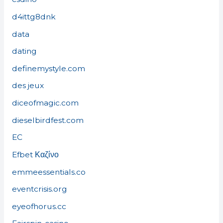
d4ittg8dnk
data
dating
definemystyle.com
des jeux
diceofmagic.com
dieselbirdfest.com
EC
Efbet Καζίνο
emmeessentials.co
eventcrisis.org
eyeofhorus.cc