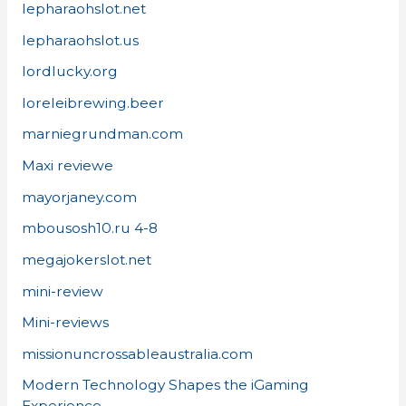
lepharaohslot.net
lepharaohslot.us
lordlucky.org
loreleibrewing.beer
marniegrundman.com
Maxi reviewe
mayorjaney.com
mbousosh10.ru 4-8
megajokerslot.net
mini-review
Mini-reviews
missionuncrossableaustralia.com
Modern Technology Shapes the iGaming
Experience