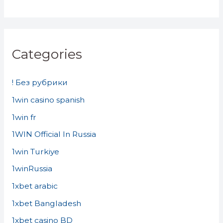
Categories
! Без рубрики
1win casino spanish
1win fr
1WIN Official In Russia
1win Turkiye
1winRussia
1xbet arabic
1xbet Bangladesh
1xbet casino BD