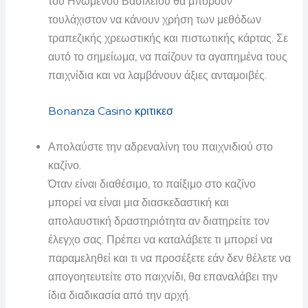
του Ηνωμένου Βασιλείου θα μπορούν
τουλάχιστον να κάνουν χρήση των μεθόδων
τραπεζικής χρεωστικής και πιστωτικής κάρτας. Σε
αυτό το σημείωμα, να παίζουν τα αγαπημένα τους
παιχνίδια και να λαμβάνουν άξιες ανταμοιβές.
Bonanza Casino κριτικεσ
Απολαύστε την αδρεναλίνη του παιχνιδιού στο
καζίνο.
Όταν είναι διαθέσιμο, το παίξιμο στο καζίνο
μπορεί να είναι μια διασκεδαστική και
απολαυστική δραστηριότητα αν διατηρείτε τον
έλεγχο σας. Πρέπει να καταλάβετε τι μπορεί να
παραμεληθεί και τι να προσέξετε εάν δεν θέλετε να
απογοητευτείτε στο παιχνίδι, θα επαναλάβει την
ίδια διαδικασία από την αρχή.