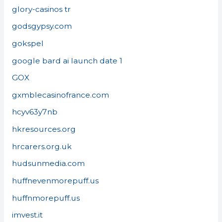
glory-casinos tr
godsgypsy.com
gokspel
google bard ai launch date 1
GOX
gxmblecasinofrance.com
hcyv63y7nb
hkresources.org
hrcarers.org.uk
hudsunmedia.com
huffnevenmorepuff.us
huffnmorepuff.us
imvest.it