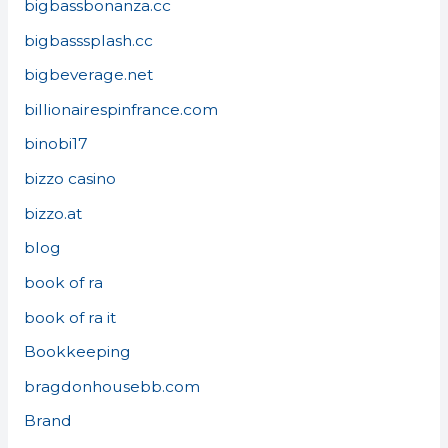
bigbassbonanza.cc
bigbasssplash.cc
bigbeverage.net
billionairespinfrance.com
binobi17
bizzo casino
bizzo.at
blog
book of ra
book of ra it
Bookkeeping
bragdonhousebb.com
Brand