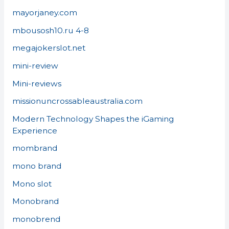
mayorjaney.com
mbousosh10.ru 4-8
megajokerslot.net
mini-review
Mini-reviews
missionuncrossableaustralia.com
Modern Technology Shapes the iGaming
Experience
mombrand
mono brand
Mono slot
Monobrand
monobrend