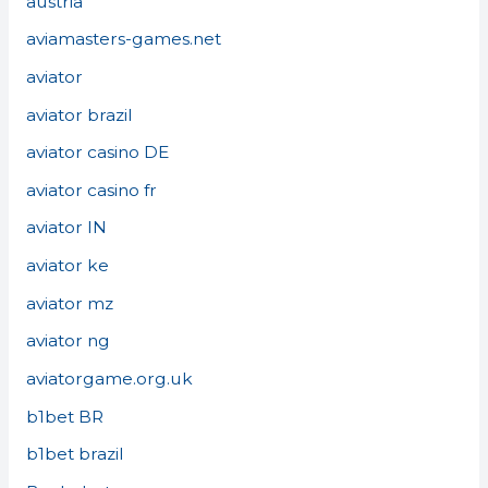
austria
aviamasters-games.net
aviator
aviator brazil
aviator casino DE
aviator casino fr
aviator IN
aviator ke
aviator mz
aviator ng
aviatorgame.org.uk
b1bet BR
b1bet brazil