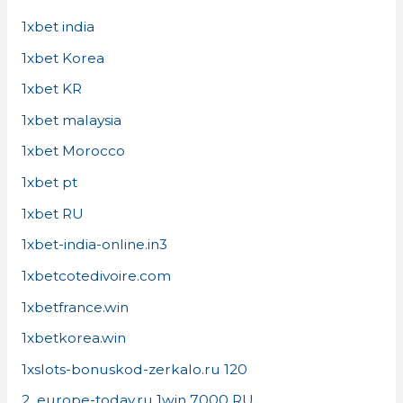
1xbet india
1xbet Korea
1xbet KR
1xbet malaysia
1xbet Morocco
1xbet pt
1xbet RU
1xbet-india-online.in3
1xbetcotedivoire.com
1xbetfrance.win
1xbetkorea.win
1xslots-bonuskod-zerkalo.ru 120
2_europe-today.ru 1win 7000 RU