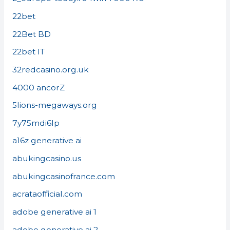
22bet
22Bet BD
22bet IT
32redcasino.org.uk
4000 ancorZ
5lions-megaways.org
7y75mdi6lp
a16z generative ai
abukingcasino.us
abukingcasinofrance.com
acrataofficial.com
adobe generative ai 1
adobe generative ai 2