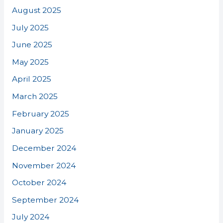
August 2025
July 2025
June 2025
May 2025
April 2025
March 2025
February 2025
January 2025
December 2024
November 2024
October 2024
September 2024
July 2024