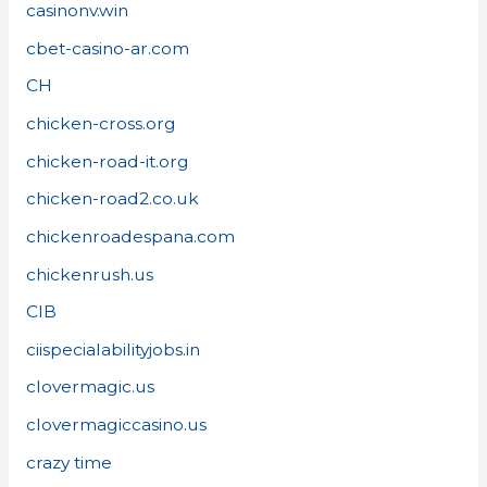
casinonv.win
cbet-casino-ar.com
CH
chicken-cross.org
chicken-road-it.org
chicken-road2.co.uk
chickenroadespana.com
chickenrush.us
CIB
ciispecialabilityjobs.in
clovermagic.us
clovermagiccasino.us
crazy time