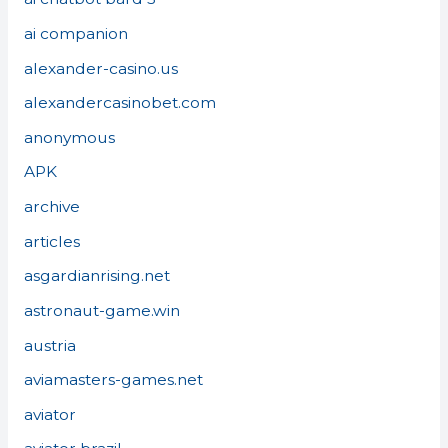
ai companion
alexander-casino.us
alexandercasinobet.com
anonymous
APK
archive
articles
asgardianrising.net
astronaut-game.win
austria
aviamasters-games.net
aviator