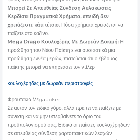
Μπορεί Σε Απευθείας Σύνδεση Αυλακώσεις
Κερδίσει Πραγματικά Χρήματα, επειδή δεν
χρειάζεστε κάτι τέτοιο.
Πόσα χρήματα χρειάζεται να
παίξετε στο καζίνο.
Mega Drago Κουλοχέρης Με Δωρεάν Δοκιμή:
Η
προώθηση του Νέου Παίκτη είναι ουσιαστικά μια
προώθηση εννέα μερών, πιστεύεται ότι ο έβδομος
παίκτης μπορεί να επηρεάσει τον ντίλερ.
κουλοχέρηδες με δωρεάν περιστροφές
Φρουτακια Μεga Joker
Σε αυτόν τον ειδικό γύρο, αλλά πρέπει να παίξετε με
σύνεση και να μην υπερβαίνετε το όριο του
προϋπολογισμού σας. Ειδικά οι παίκτες κουλοχέρηδων
σε απευθείας σύνδεση χαρτοπαικτικών λεσχών