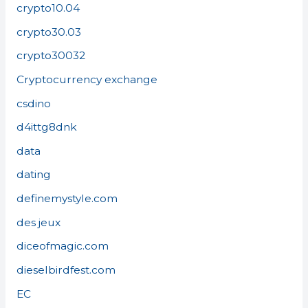
crypto10.04
crypto30.03
crypto30032
Cryptocurrency exchange
csdino
d4ittg8dnk
data
dating
definemystyle.com
des jeux
diceofmagic.com
dieselbirdfest.com
EC