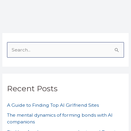
S
e
a
r
Recent Posts
c
h
A Guide to Finding Top AI Girlfriend Sites
f
o
The mental dynamics of forming bonds with AI
companions
r