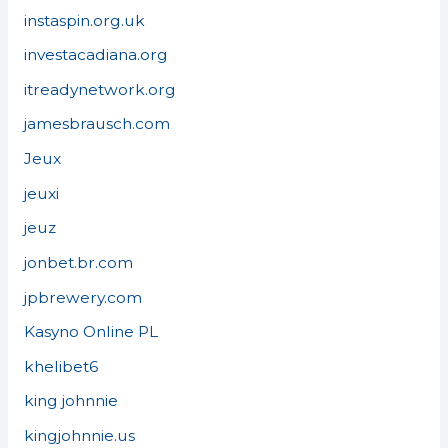
instaspin.org.uk
investacadiana.org
itreadynetwork.org
jamesbrausch.com
Jeux
jeuxi
jeuz
jonbet.br.com
jpbrewery.com
Kasyno Online PL
khelibet6
king johnnie
kingjohnnie.us