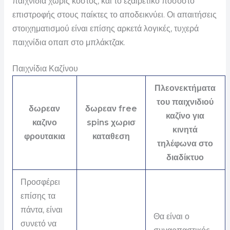
παιχνίδια χωρίς κόστος, και το εξαιρετικό ποσοστό
επιστροφής στους παίκτες το αποδεικνύει. Οι απαιτήσεις
στοιχηματισμού είναι επίσης αρκετά λογικές, τυχερά
παιχνίδια οπαπ στο μπλάκτζακ.
Παιχνίδια Καζίνου
Πλεονεκτήματα
του παιχνιδιού
δωρεαν
δωρεαν free
καζίνο για
καζινο
spins χωρισ
κινητά
φρουτακια
καταθεση
τηλέφωνα στο
διαδίκτυο
Προσφέρει
επίσης τα
πάντα, είναι
Θα είναι ο
συνετό να