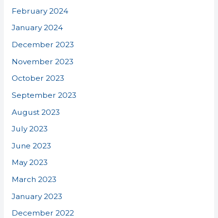
February 2024
January 2024
December 2023
November 2023
October 2023
September 2023
August 2023
July 2023
June 2023
May 2023
March 2023
January 2023
December 2022