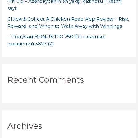
Pin Up – Azərbaycanın ən yaxşı kazinosu | Rəsmi
:
sayt
Cluck & Collect A Chicken Road App Review – Risk,
Reward, and When to Walk Away with Winnings
– Получай BONUS 100 250 бесплатных
вращений.3823 (2)
Recent Comments
Archives