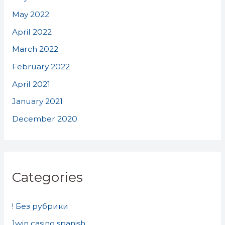
May 2022
April 2022
March 2022
February 2022
April 2021
January 2021
December 2020
Categories
! Без рубрики
1win casino spanish