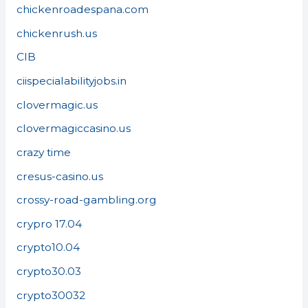
chickenroadespana.com
chickenrush.us
CIB
ciispecialabilityjobs.in
clovermagic.us
clovermagiccasino.us
crazy time
cresus-casino.us
crossy-road-gambling.org
crypro 17.04
crypto10.04
crypto30.03
crypto30032