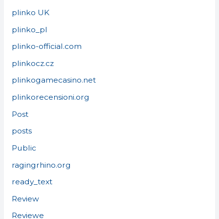
plinko UK
plinko_pl
plinko-official.com
plinkocz.cz
plinkogamecasino.net
plinkorecensioni.org
Post
posts
Public
ragingrhino.org
ready_text
Review
Reviewe