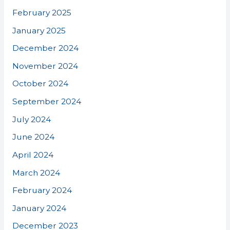
February 2025
January 2025
December 2024
November 2024
October 2024
September 2024
July 2024
June 2024
April 2024
March 2024
February 2024
January 2024
December 2023