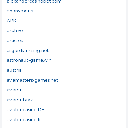
alexandercasinobet.com
anonymous
APK
archive
articles
asgardianrising.net
astronaut-game.win
austria
aviamasters-games.net
aviator
aviator brazil
aviator casino DE
aviator casino fr