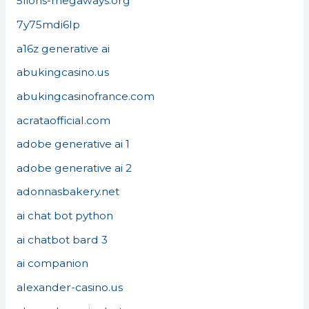
5lions-megaways.org
7y75mdi6lp
a16z generative ai
abukingcasino.us
abukingcasinofrance.com
acrataofficial.com
adobe generative ai 1
adobe generative ai 2
adonnasbakery.net
ai chat bot python
ai chatbot bard 3
ai companion
alexander-casino.us