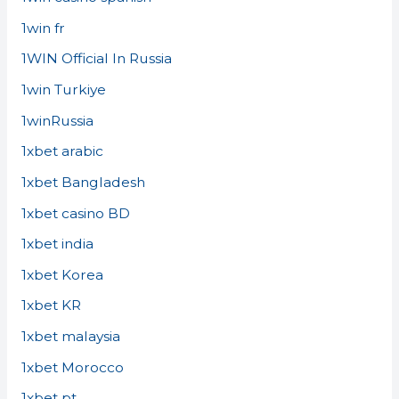
1win fr
1WIN Official In Russia
1win Turkiye
1winRussia
1xbet arabic
1xbet Bangladesh
1xbet casino BD
1xbet india
1xbet Korea
1xbet KR
1xbet malaysia
1xbet Morocco
1xbet pt