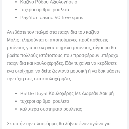
Καζίνο Ρόδου Αξιολογήσεισ
τυχεροι αριθμοι ρουλετα
Pay4fun casino 50 free spins
Ανεβάστε τον παλμό στα παιχνίδια του καζίνο
Μόλις πληρούνται οι απαιτούμενες προϋποθέσεις
μπόνους για το ενεργοποιημένο μπόνους, σίγουρα θα
βρείτε πολλούς ιστότοπους που προσφέρουν υπέροχα
παιχνίδια και κουλοχέρηδες. Εάν τυχαίνει να κερδίσετε
ένα στοίχημα, να δείτε ζωντανά μουσική ή να δοκιμάσετε
την τύχη σας στα κουλοχέρηδες.
Battle Royal Κουλοχέρης Με Δωρεάν Δοκιμή
τυχεροι αριθμοι ρουλετα
καλυτερα συστηματα ρουλετας
Σε αυτήν την πλατφόρμα, θα λάβετε έναν αγώνα για