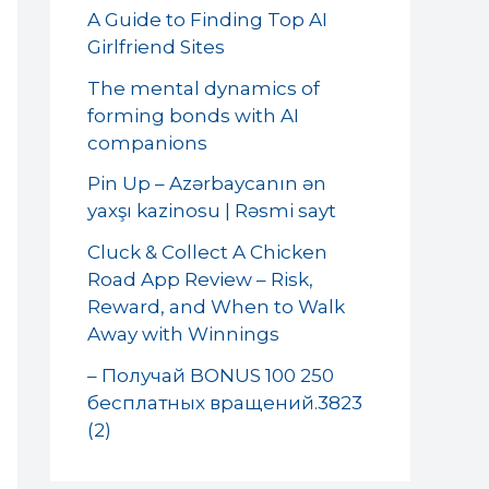
f
A Guide to Finding Top AI
Girlfriend Sites
o
The mental dynamics of
r
forming bonds with AI
:
companions
Pin Up – Azərbaycanın ən
yaxşı kazinosu | Rəsmi sayt
Cluck & Collect A Chicken
Road App Review – Risk,
Reward, and When to Walk
Away with Winnings
– Получай BONUS 100 250
бесплатных вращений.3823
(2)