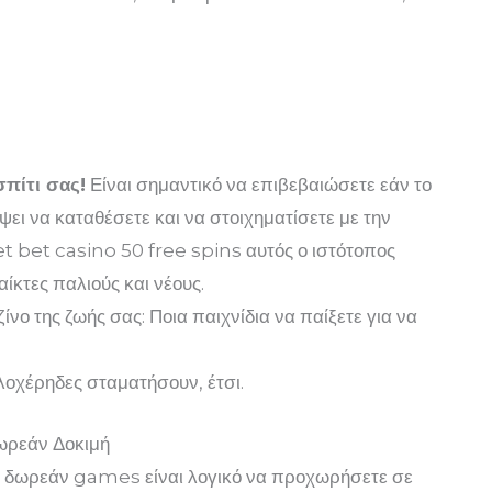
σπίτι σας!
Είναι σημαντικό να επιβεβαιώσετε εάν το
ψει να καταθέσετε και να στοιχηματίσετε με την
 bet casino 50 free spins αυτός ο ιστότοπος
ίκτες παλιούς και νέους.
ζίνο της ζωής σας: Ποια παιχνίδια να παίξετε για να
υλοχέρηδες σταματήσουν, έτσι.
ωρεάν Δοκιμή
όκερ δωρεάν games είναι λογικό να προχωρήσετε σε