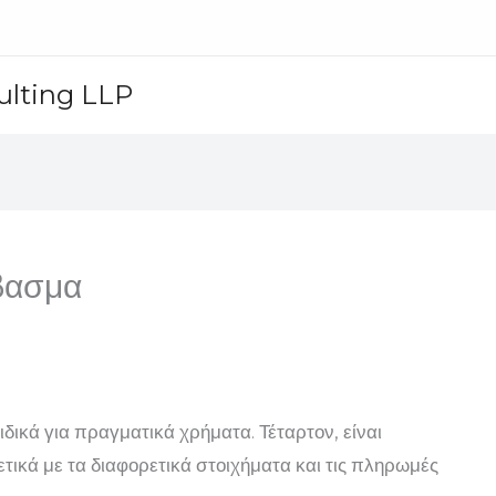
ulting LLP
βασμα
ικά για πραγματικά χρήματα. Τέταρτον, είναι
τικά με τα διαφορετικά στοιχήματα και τις πληρωμές