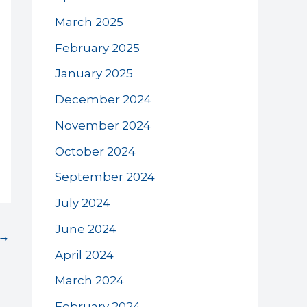
March 2025
February 2025
January 2025
December 2024
November 2024
October 2024
September 2024
July 2024
June 2024
→
April 2024
March 2024
February 2024