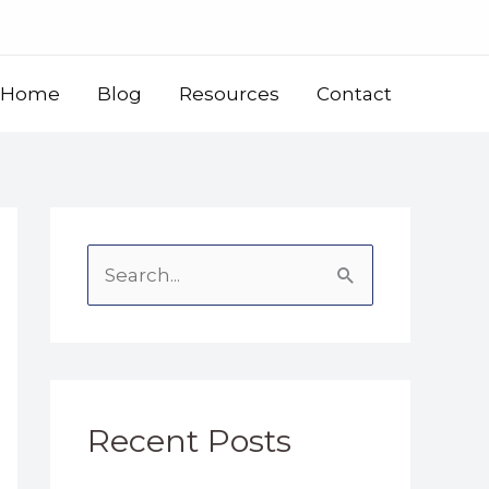
Home
Blog
Resources
Contact
S
e
a
r
c
Recent Posts
h