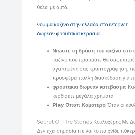
θέλει με αυτό.
νομιμα καζινο στην ελλαδα στο ιντερνετ
δωρεαν φρουτακια κερασια
Νιώστε τη δράση του καζίνο στο 
καζίνο που προτιμάτε θα σας επιτρέ
αγαπημένη σας κρυπτογράφηση, net
προσφέρει πολλή διασκέδαση για πα
φρουτακια δωρεαν κατεβασμα
: Κα
κερδίσετε μεγάλα χρήματα.
Play Οπαπ Καματερό
: Όταν οι κο
Secret Of The Stones Κουλοχέρης Με Δ
Δεν έχει σημασία τι είναι το παιχνίδι, π