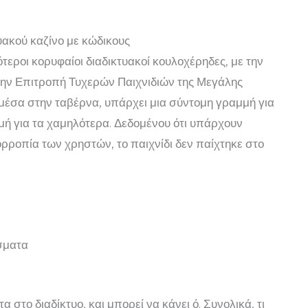
ακού καζίνο με κώδικους
τεροι κορυφαίοι διαδικτυακοί κουλοχέρηδες, με την
την Επιτροπή Τυχερών Παιχνιδιών της Μεγάλης
 μέσα στην ταβέρνα, υπάρχει μια σύντομη γραμμή για
μή για τα χαμηλότερα. Δεδομένου ότι υπάρχουν
ορροπία των χρηστών, το παιχνίδι δεν παίχτηκε στο
σματα
α στο διαδίκτυο, και μπορεί να κάνει ό. Συνολικά, τι