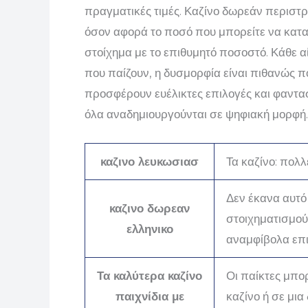
πραγματικές τιμές. Καζίνο δωρεάν περιστ
όσον αφορά το ποσό που μπορείτε να καταθ
στοίχημα με το επιθυμητό ποσοστό. Κάθε 
που παίζουν, η δυσμορφία είναι πιθανώς πο
προσφέρουν ευέλικτες επιλογές και φανταστ
όλα αναδημιουργούνται σε ψηφιακή μορφή.
καζινο λευκωσιασ
Τα καζίνο: πολλ
Δεν έκανα αυτό
καζινο δωρεαν
στοιχηματισμού 
ελληνικο
αναμφίβολα επι
Τα καλύτερα καζίνο
Οι παίκτες μπο
παιχνίδια με
καζίνο ή σε μια