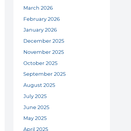
March 2026
February 2026
January 2026
December 2025
November 2025
October 2025
September 2025
August 2025
July 2025
June 2025
May 2025
April 2025