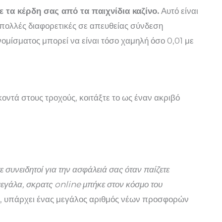
 τα κέρδη σας από τα παιχνίδια καζίνο.
Αυτό είναι
πολλές διαφορετικές σε απευθείας σύνδεση
νομίσματος μπορεί να είναι τόσο χαμηλή όσο 0,01 με
οντά στους τροχούς, κοιτάξτε το ως έναν ακριβό
τε συνειδητοί για την ασφάλειά σας όταν παίζετε
μεγάλα, σκρατς online μπήκε στον κόσμο του
, υπάρχει ένας μεγάλος αριθμός νέων προσφορών