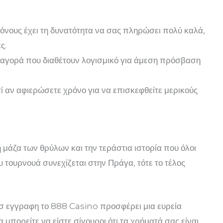
όνους έχει τη δυνατότητα να σας πληρώσει πολύ καλά,
ς.
 αγορά που διαθέτουν λογισμικό για άμεση πρόσβαση
τί αν αφιερώσετε χρόνο για να επισκεφθείτε μερικούς
η μάζα των θρύλων και την τεράστια ιστορία που όλοι
υ τουρνουά συνεχίζεται στην Πράγα, τότε το τέλος
 εγγραφη το 888 Casino προσφέρει μια ευρεία
 μπορείτε να είστε σίγουροι ότι τα χρήματά σας είναι