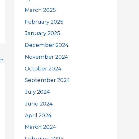
March 2025
February 2025
January 2025
December 2024
November 2024
→
October 2024
September 2024
July 2024
June 2024
April 2024
March 2024
February 2024