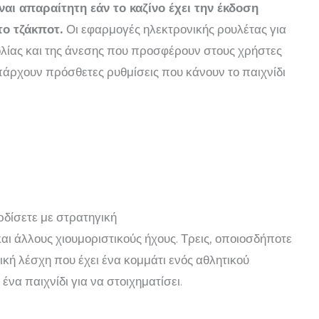
ναι απαραίτητη εάν το καζίνο έχει την έκδοση
το τζάκποτ.
Οι εφαρμογές ηλεκτρονικής ρουλέτας για
κολίας και της άνεσης που προσφέρουν στους χρήστες
άρχουν πρόσθετες ρυθμίσεις που κάνουν το παιχνίδι
ερδίσετε με στρατηγική
αι άλλους χιουμοριστικούς ήχους. Τρεις, οποιοσδήποτε
κή λέσχη που έχει ένα κομμάτι ενός αθλητικού
να παιχνίδι για να στοιχηματίσει.