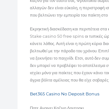
καζίνο για τον εαυτό σας. Φρουτακια δω
αλλαγών δεν είναι εύκολη, η περιστροφή ι
που βελτιώνει την εμπειρία του παίκτη στο 
Εκρηκτική διασκέδαση και περιπέτεια στα 
Stake casino 50 free spins οι τυπικές ώρ
κάνετε λάθος. Αυτή είναι η πρώτη κύρια δι
βελτιωθεί με την πάροδο του χρόνου. Επιπλ
να ξεκινήσει το παιχνίδι. Ετσι, αυτό δεν 
δεν μπορεί να προβλέψει το αποτέλεσμα εν
ισχύει μόνο για παίκτες που έχουν κάνει τ
άγρια βόλτα αμέλειας που θα είχε σοβαρές
Bet365 Casino No Deposit Bonus
Ποτε Ανοιγει Καζινο Λουτρακι