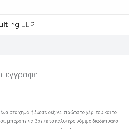
ulting LLP
σ εγγραφη
ένα στοίχημα ή έθεσε δείχνει πρώτα το χέρι του και το
τ, μπορείτε να βρείτε το καλύτερο νόμιμο διαδικτυακό