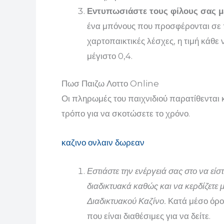
Εντυπωσιάστε τους φίλους σας με
ένα μπόνους που προσφέρονται σε 
χαρτοπαικτικές λέσχες, η τιμή κάθε 
μέγιστο 0,4.
Πωσ Παιζω Λοττο Online
Οι πληρωμές του παιχνιδιού παρατίθενται κ
τρόπο για να σκοτώσετε το χρόνο.
καζινο ονλαιν δωρεαν
Εστιάστε την ενέργειά σας στο να είσ
διαδικτυακά καθώς και να κερδίζετε 
Διαδικτυακού Καζίνο.
Κατά μέσο όρο
που είναι διαθέσιμες για να δείτε.