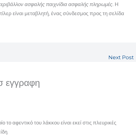
περιβάλλον ασφαλής παιχνίδια ασφαλής πληρωμές.
Η
ίλερ είναι μεταβλητή, ένας σύνδεσμος προς τη σελίδα
Next Post
σ εγγραφη
ίο το αφεντικό του λάκκου είναι εκεί στις πλευρικές
ίδη.