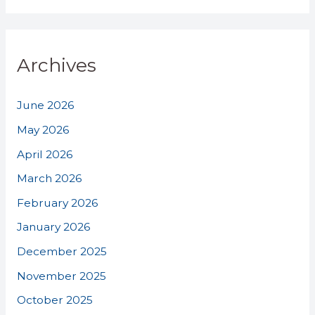
Archives
June 2026
May 2026
April 2026
March 2026
February 2026
January 2026
December 2025
November 2025
October 2025