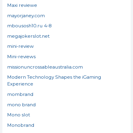
Maxi reviewe
mayorjaney.com
mbousosh10.ru 4-8
megajokerslot.net
mini-review
Mini-reviews
missionuncrossableaustralia.com
Modern Technology Shapes the iGaming
Experience
mombrand
mono brand
Mono slot
Monobrand