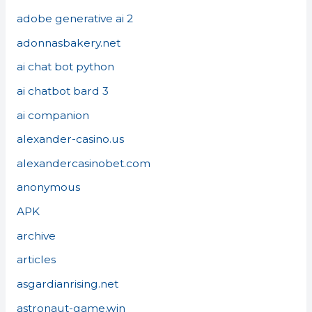
adobe generative ai 2
adonnasbakery.net
ai chat bot python
ai chatbot bard 3
ai companion
alexander-casino.us
alexandercasinobet.com
anonymous
APK
archive
articles
asgardianrising.net
astronaut-game.win