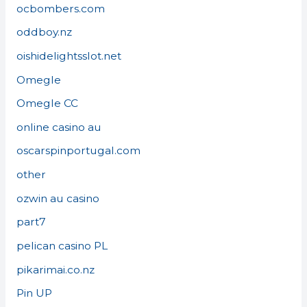
ocbombers.com
oddboy.nz
oishidelightsslot.net
Omegle
Omegle CC
online casino au
oscarspinportugal.com
other
ozwin au casino
part7
pelican casino PL
pikarimai.co.nz
Pin UP