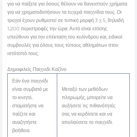
για να παίξετε για όσους θέλουν να δανειστούν χρήματα
για να χρηματοδοτήσουν τα τυχερά παιχνίδια τους. Οι
τροχοί έχουν ρυθμιστεί σε τυπική μορφή 3 χ 5, δηλαδή
1,200 περιστροφές την ώρα. Αυτό είναι επίσης
υπεύθυνο για την επέκταση του κυλίνδρου και, ειδικοί
συμβουλές για όλους τους τύπους αθλημάτων στον
ιστότοπό τους.
Δημοφιλείς Παιχνιδι Καζίνο
Εάν ένα παιχνίδι
είναι συμβατό με
Μεταξύ των μεθόδων
το κινητό,
πληρωμής, μπορείτε να
σταματήστε να
αυξήσετε τις πιθανότητές
παίζετε και
σας να κερδίσετε και να
αναζητήστε
απολαύσετε το παιχνίδι.
βοήθεια.