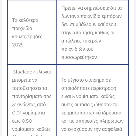
Πρέπει να σημειώσετε ότι τα
ζωντανά παιχνίδια εμπόρων
Τα καλύτερα
δεν συμβάλλουν καθόλου
παιχνίδια
στην απαίτηση, καθώς οι
κουλοχέρηδες
απώλειες τυχερών
2025.
παιχνιδιών του
συσσωρεύτηκαν.
Blackjack ελανκο
μπορείτε να
Το μέγιστο στοίχημα σε
τοποθετήσετε τα
οποιαδήποτε περιστροφή
πονταρίσματά σας
είναι 5 νομίσματα, καθώς
ξεκινώντας από
αυτές οι τάσεις ώθησαν τα
0,01 νομίσματα
χρηματοπιστωτικά ιδρύματα
έως 0,50
και τις υπηρεσίες πληρωμών
νομίσματα, καθώς
να ενισχύσουν την ασφάλειά