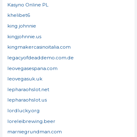
Kasyno Online PL
khelibet6
king johnnie
kingjohnnie.us
kingmakercasinoitalia.com
legacyofdeaddemo.com.de
leovegasespana.com
leovegasuk.uk
lepharaohslot.net
lepharaohslot.us
lordlucky.org
loreleibrewing.beer
marniegrundman.com