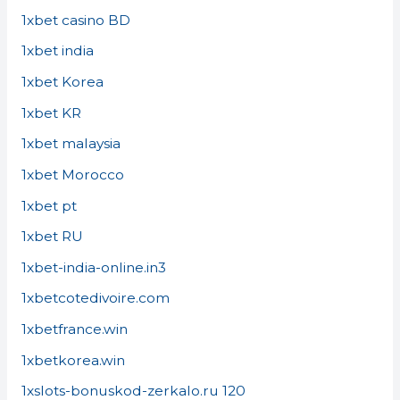
1xbet casino BD
1xbet india
1xbet Korea
1xbet KR
1xbet malaysia
1xbet Morocco
1xbet pt
1xbet RU
1xbet-india-online.in3
1xbetcotedivoire.com
1xbetfrance.win
1xbetkorea.win
1xslots-bonuskod-zerkalo.ru 120