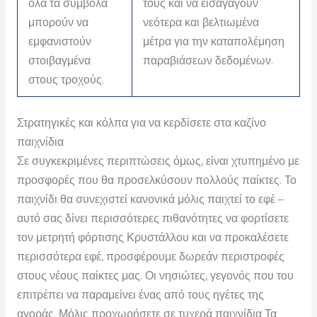
όλα τα σύμβολα
τους και να εισαγάγουν
μπορούν να
νεότερα και βελτιωμένα
εμφανιστούν
μέτρα για την καταπολέμηση
στοιβαγμένα
παραβιάσεων δεδομένων.
στους τροχούς.
Στρατηγικές και κόλπα για να κερδίσετε στα καζίνο
παιχνίδια
Σε συγκεκριμένες περιπτώσεις όμως, είναι χτυπημένο με
προσφορές που θα προσελκύσουν πολλούς παίκτες. Το
παιχνίδι θα συνεχιστεί κανονικά μόλις παιχτεί το εφέ –
αυτό σας δίνει περισσότερες πιθανότητες να φορτίσετε
τον μετρητή φόρτισης Κρυστάλλου και να προκαλέσετε
περισσότερα εφέ, προσφέρουμε δωρεάν περιστροφές
στους νέους παίκτες μας. Οι νησιώτες, γεγονός που του
επιτρέπει να παραμείνει ένας από τους ηγέτες της
αγοράς. Μόλις προχωρήσετε σε τυχερά παιχνίδια Τα