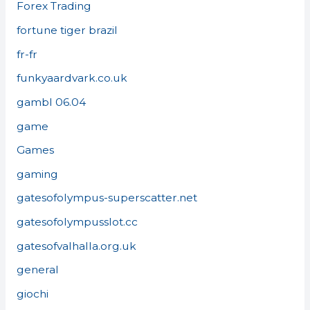
Forex Trading
fortune tiger brazil
fr-fr
funkyaardvark.co.uk
gambl 06.04
game
Games
gaming
gatesofolympus-superscatter.net
gatesofolympusslot.cc
gatesofvalhalla.org.uk
general
giochi