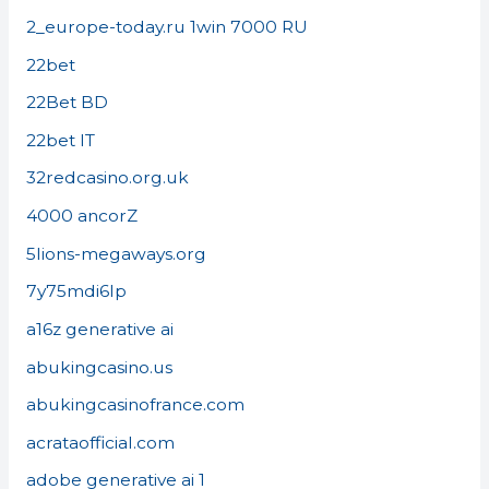
2_europe-today.ru 1win 7000 RU
22bet
22Bet BD
22bet IT
32redcasino.org.uk
4000 ancorZ
5lions-megaways.org
7y75mdi6lp
a16z generative ai
abukingcasino.us
abukingcasinofrance.com
acrataofficial.com
adobe generative ai 1