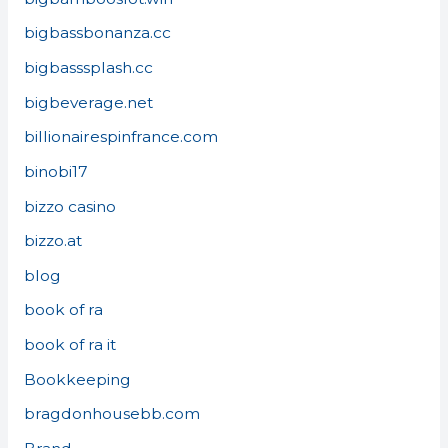
bigbassbonanza.cc
bigbasssplash.cc
bigbeverage.net
billionairespinfrance.com
binobi17
bizzo casino
bizzo.at
blog
book of ra
book of ra it
Bookkeeping
bragdonhousebb.com