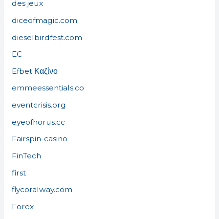
des jeux
diceofmagic.com
dieselbirdfest.com
EC
Efbet Καζίνο
emmeessentials.co
eventcrisis.org
eyeofhorus.cc
Fairspin-casino
FinTech
first
flycoralway.com
Forex