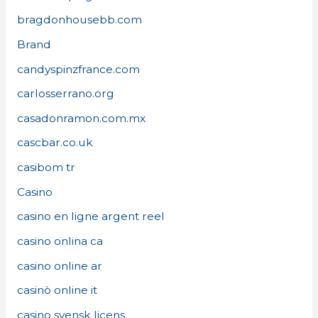
bragdonhousebb.com
Brand
candyspinzfrance.com
carlosserrano.org
casadonramon.com.mx
cascbar.co.uk
casibom tr
Casino
casino en ligne argent reel
casino onlina ca
casino online ar
casinò online it
casino svensk licens