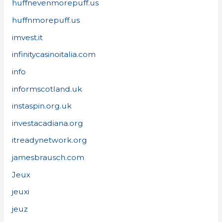
huffnevenmorepuff.us
huffnmorepuff.us
imvest.it
infinitycasinoitalia.com
info
informscotland.uk
instaspin.org.uk
investacadiana.org
itreadynetwork.org
jamesbrausch.com
Jeux
jeuxi
jeuz