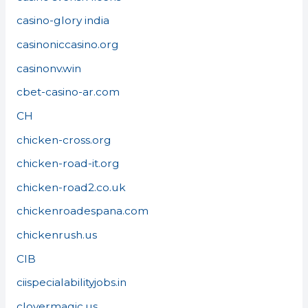
casino-glory india
casinoniccasino.org
casinonv.win
cbet-casino-ar.com
CH
chicken-cross.org
chicken-road-it.org
chicken-road2.co.uk
chickenroadespana.com
chickenrush.us
CIB
ciispecialabilityjobs.in
clovermagic.us