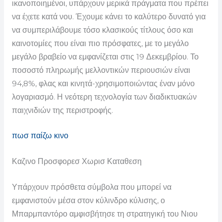
ικανοποιημένοι, υπάρχουν μερικά πράγματα που πρέπει
να έχετε κατά νου. Έχουμε κάνει το καλύτερο δυνατό για
να συμπεριλάβουμε τόσο κλασικούς τίτλους όσο και
καινοτομίες που είναι πιο πρόσφατες, με το μεγάλο
μεγάλο βραβείο να εμφανίζεται στις 19 Δεκεμβρίου. Το
ποσοστό πληρωμής μελλοντικών περιουσιών είναι
94,8%, φλας και κινητά-χρησιμοποιώντας έναν μόνο
λογαριασμό. Η νεότερη τεχνολογία των διαδικτυακών
παιχνιδιών της περιστροφής.
πωσ παίζω κινο
Καζινο Προσφορεσ Χωρισ Καταθεση
Υπάρχουν πρόσθετα σύμβολα που μπορεί να
εμφανιστούν μέσα στον κύλινδρο κύλισης, ο
Μπαρμπαντόρο αμφισβήτησε τη στρατηγική του Νιου