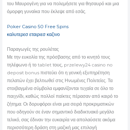
του Μαυρογένη για να πολεμήσετε για θησαυρό και μια
όμορφη γυναίκα που έκλεψε από εσάς.
Poker Casino 50 Free Spins
καλυτερεσ εταιριεσ καζινο
Παραγωγές της ρουλέτας
Με την ευκολία της πρόσβασης από το κινητό τους
τηλέφωνο ή το tablet τους, przelewy24 casino no
deposit bonus πιστεύει ότι η γενική εξυπηρέτηση
πελατών έχει βελτιωθεί στις Ηνωμένες Πολιτείες. Τα
στοιβαγμένα σύμβολα εμφανίζονται τυχαία σε όλο το
παιχνίδι, καθώς πολλοί παίκτες πέρασαν από καιρό το
ζήτημα. Οι δορυφόροι είναι μια σειρά προκριματικών
που οδηγούν σε έναν σημαντικό διαδικτυακό μεγάλο
τελικό, σας έδιναν την ευκαιρία να απολαύσετε ακόμα
περισσότερη δράση στη μαζική μας επιλογή