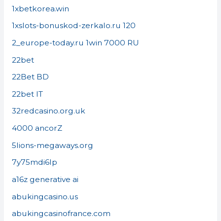
1xbetkorea.win
1xslots-bonuskod-zerkalo.ru 120
2_europe-today.ru 1win 7000 RU
22bet
22Bet BD
22bet IT
32redcasino.org.uk
4000 ancorZ
5lions-megaways.org
7y75mdi6lp
a16z generative ai
abukingcasino.us
abukingcasinofrance.com