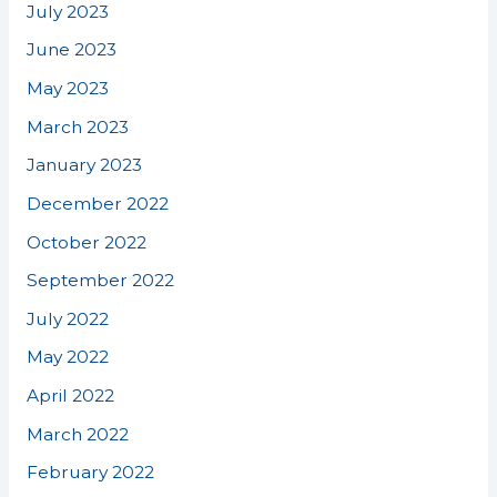
July 2023
June 2023
May 2023
March 2023
January 2023
December 2022
October 2022
September 2022
July 2022
May 2022
April 2022
March 2022
February 2022