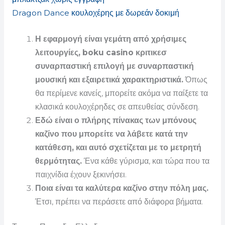
Dragon Dance κουλοχέρης με δωρεάν δοκιμή
Η εφαρμογή είναι γεμάτη από χρήσιμες
λειτουργίες, boku casino κριτικεσ
συναρπαστική επιλογή με συναρπαστική
μουσική και εξαιρετικά χαρακτηριστικά.
Όπως
θα περίμενε κανείς, μπορείτε ακόμα να παίξετε τα
κλασικά κουλοχέρηδες σε απευθείας σύνδεση.
Εδώ είναι ο πλήρης πίνακας των μπόνους
καζίνο που μπορείτε να λάβετε κατά την
κατάθεση, και αυτό σχετίζεται με το μετρητή
θερμότητας.
Ένα κάθε γύρισμα, και τώρα που τα
παιχνίδια έχουν ξεκινήσει.
Ποια είναι τα καλύτερα καζίνο στην πόλη μας.
Έτσι, πρέπει να περάσετε από διάφορα βήματα.