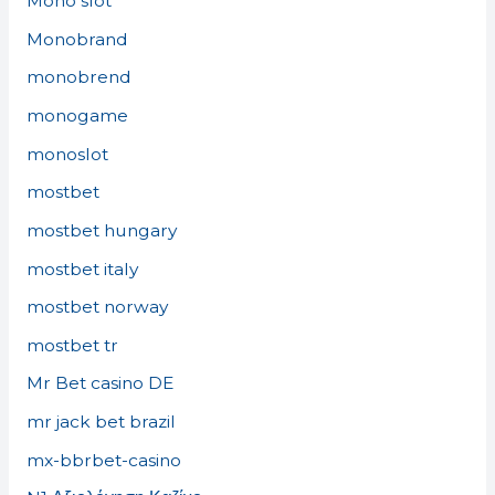
Mono slot
Monobrand
monobrend
monogame
monoslot
mostbet
mostbet hungary
mostbet italy
mostbet norway
mostbet tr
Mr Bet casino DE
mr jack bet brazil
mx-bbrbet-casino