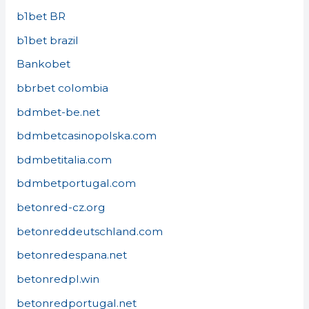
b1bet BR
b1bet brazil
Bankobet
bbrbet colombia
bdmbet-be.net
bdmbetcasinopolska.com
bdmbetitalia.com
bdmbetportugal.com
betonred-cz.org
betonreddeutschland.com
betonredespana.net
betonredpl.win
betonredportugal.net