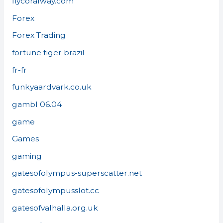
flycoralway.com
Forex
Forex Trading
fortune tiger brazil
fr-fr
funkyaardvark.co.uk
gambl 06.04
game
Games
gaming
gatesofolympus-superscatter.net
gatesofolympusslot.cc
gatesofvalhalla.org.uk