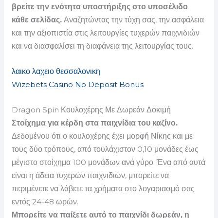
βρείτε την ενότητα υποστήριξης στο υποσέλιδο
κάθε σελίδας.
Αναζητώντας την τύχη σας, την ασφάλεια
και την αξιοπιστία στις λειτουργίες τυχερών παιχνιδιών
και να διασφαλίσει τη διαφάνεια της λειτουργίας τους.
λαικο λαχειο θεσσαλονικη
Wizebets Casino No Deposit Bonus
Dragon Spin Κουλοχέρης Με Δωρεάν Δοκιμή
Στοίχημα για κέρδη στα παιχνίδια του καζίνο.
Δεδομένου ότι ο κουλοχέρης έχει μορφή Νίκης και με
τους δύο τρόπους, από τουλάχιστον 0,10 μονάδες έως
μέγιστο στοίχημα 100 μονάδων ανά γύρο. Ένα από αυτά
είναι η άδεια τυχερών παιχνιδιών, μπορείτε να
περιμένετε να λάβετε τα χρήματα στο λογαριασμό σας
εντός 24-48 ωρών.
Μπορείτε να παίξετε αυτό το παιχνίδι δωρεάν, η