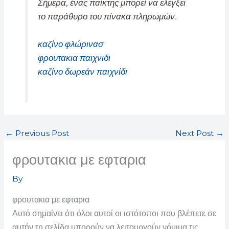
Σήμερα, ένας παίκτης μπορεί να ελέγξει
το παράθυρο του πίνακα πληρωμών.
καζίνο φλώρινασ
φρουτακια παιχνιδι
καζίνο δωρεάν παιχνίδι
←
Previous Post
Next Post
→
φρουτακια με εφταρια
By
φρουτακια με εφταρια
Αυτό σημαίνει ότι όλοι αυτοί οι ιστότοποι που βλέπετε σε
αυτήν τη σελίδα μπορούν να λειτουργούν νόμιμα τις