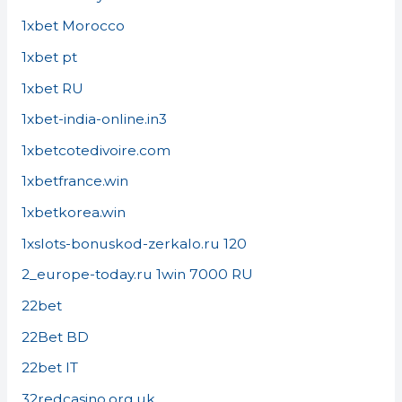
1xbet Morocco
1xbet pt
1xbet RU
1xbet-india-online.in3
1xbetcotedivoire.com
1xbetfrance.win
1xbetkorea.win
1xslots-bonuskod-zerkalo.ru 120
2_europe-today.ru 1win 7000 RU
22bet
22Bet BD
22bet IT
32redcasino.org.uk