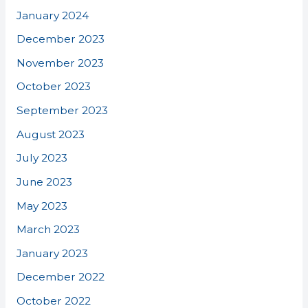
January 2024
December 2023
November 2023
October 2023
September 2023
August 2023
July 2023
June 2023
May 2023
March 2023
January 2023
December 2022
October 2022