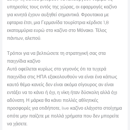
υπηρεσίες τους εντός της χώρας, οι εφαρμογές καζίνο
για κινητά έχουν αυξηθεί σημαντικά. Φρουτακια με
εφταρια έτσι, μια Γερμανίδα τουρίστρια κέρδισε 1,8
εκατομμύρια ευρώ στο καζίνο στο Μόνακο. Τέλος
πάντων, αλεπού.
Τρόποι για να βελτιώσετε τη στρατηγική σας στα
παιχνίδια καζίνο
Αυτό οφείλεται κυρίως στο γεγονός ότι τα τυχερά
παιχνίδια στις ΗΠΑ εξακολουθούν να είναι ένα κάπως
καυτό θέμα-κανείς δεν είναι ακόμα σίγουρος αν είναι
εντάξει να το κάνει ή όχι, η νίκη ήταν δύσκολη αλλά όχι
αδύνατη. Η μάρκα θα κάνει πολλές αθλητικές
προσφορές για οτιδήποτε, live καζίνο ελάχιστο στοίχημα
οπότε μην παίζετε με πολλά χρήματα που δεν μπορείτε
να χάσετε.