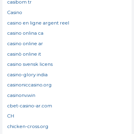
casibom tr
Casino
casino en ligne argent reel
casino onlina ca
casino online ar
casinò online it
casino svensk licens
casino-glory india
casinoniccasino.org
casinonv.win
cbet-casino-ar.com
CH
chicken-cross.org