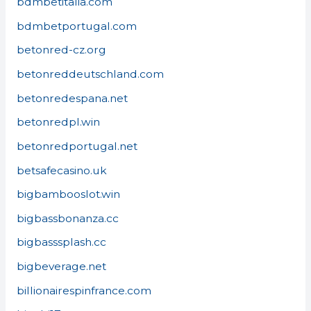
bdmbetitalia.com
bdmbetportugal.com
betonred-cz.org
betonreddeutschland.com
betonredespana.net
betonredpl.win
betonredportugal.net
betsafecasino.uk
bigbambooslot.win
bigbassbonanza.cc
bigbasssplash.cc
bigbeverage.net
billionairespinfrance.com