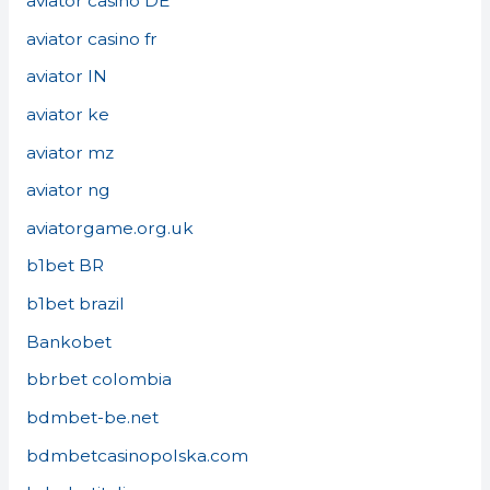
aviator casino DE
aviator casino fr
aviator IN
aviator ke
aviator mz
aviator ng
aviatorgame.org.uk
b1bet BR
b1bet brazil
Bankobet
bbrbet colombia
bdmbet-be.net
bdmbetcasinopolska.com