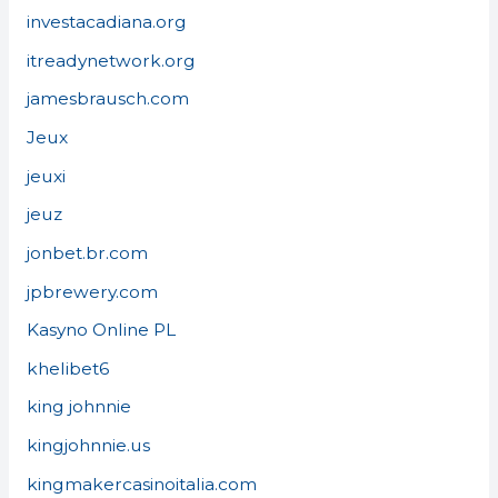
investacadiana.org
itreadynetwork.org
jamesbrausch.com
Jeux
jeuxi
jeuz
jonbet.br.com
jpbrewery.com
Kasyno Online PL
khelibet6
king johnnie
kingjohnnie.us
kingmakercasinoitalia.com