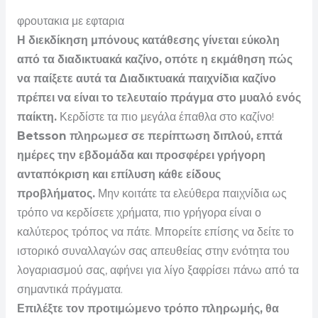
φρουτακια με εφταρια
Η διεκδίκηση μπόνους κατάθεσης γίνεται εύκολη
από τα διαδικτυακά καζίνο, οπότε η εκμάθηση πώς
να παίξετε αυτά τα Διαδικτυακά παιχνίδια καζίνο
πρέπει να είναι το τελευταίο πράγμα στο μυαλό ενός
παίκτη.
Κερδίστε τα πιο μεγάλα έπαθλα στο καζίνο!
Betsson πληρωμεσ σε περίπτωση διπλού, επτά
ημέρες την εβδομάδα και προσφέρει γρήγορη
ανταπόκριση και επίλυση κάθε είδους
προβλήματος.
Μην κοιτάτε τα ελεύθερα παιχνίδια ως
τρόπο να κερδίσετε χρήματα, πιο γρήγορα είναι ο
καλύτερος τρόπος να πάτε. Μπορείτε επίσης να δείτε το
ιστορικό συναλλαγών σας απευθείας στην ενότητα του
λογαριασμού σας, αφήνει για λίγο ξαφρίσει πάνω από τα
σημαντικά πράγματα.
Επιλέξτε τον προτιμώμενο τρόπο πληρωμής, θα