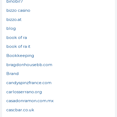
binobi17
bizzo casino
bizzo.at
blog
book of ra
book of ra it
Bookkeeping
bragdonhousebb.com
Brand
candyspinzfrance.com
carlosserrano.org
casadonramon.com.mx
cascbar.co.uk