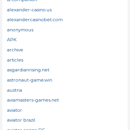
alexander-casino.us
alexandercasinobet.com
anonymous
APK
archive
articles
asgardianrising.net
astronaut-game.win
austria
aviamasters-games.net
aviator
aviator brazil