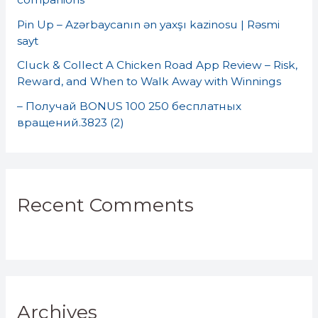
r
Pin Up – Azərbaycanın ən yaxşı kazinosu | Rəsmi
:
sayt
Cluck & Collect A Chicken Road App Review – Risk,
Reward, and When to Walk Away with Winnings
– Получай BONUS 100 250 бесплатных
вращений.3823 (2)
Recent Comments
Archives