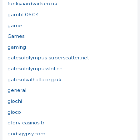
funkyaardvark.co.uk
gambl 06.04
game
Games
gaming
gatesofolympus-superscatter.net
gatesofolympusslot.cc
gatesofvalhalla.org.uk
general
giochi
gioco
glory-casinos tr
godsgypsy.com