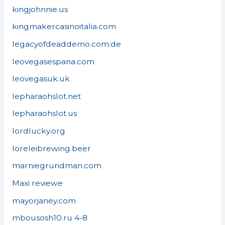
kingjohnnie.us
kingmakercasinoitalia.com
legacyofdeaddemo.com.de
leovegasespana.com
leovegasuk.uk
lepharaohslot.net
lepharaohslot.us
lordlucky.org
loreleibrewing.beer
marniegrundman.com
Maxi reviewe
mayorjaney.com
mbousosh10.ru 4-8