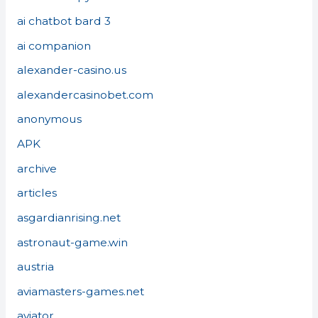
ai chatbot bard 3
ai companion
alexander-casino.us
alexandercasinobet.com
anonymous
APK
archive
articles
asgardianrising.net
astronaut-game.win
austria
aviamasters-games.net
aviator