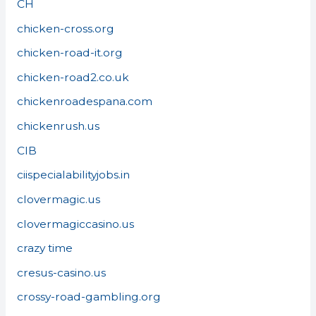
CH
chicken-cross.org
chicken-road-it.org
chicken-road2.co.uk
chickenroadespana.com
chickenrush.us
CIB
ciispecialabilityjobs.in
clovermagic.us
clovermagiccasino.us
crazy time
cresus-casino.us
crossy-road-gambling.org