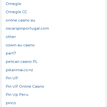
Omegle
Omegle CC
online casino au
oscarspinportugal.com
other
ozwin au casino
part7
pelican casino PL
pikarimai.co.nz
Pin UP
Pin UP Online Casino
Pin Up Peru
pinco