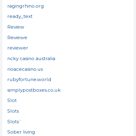
ragingrhino.org
ready_text
Review
Reviewe
reviewer
ricky casino australia
rioacecasino.us
rubyfortune.world
simplypostboxes.co.uk
Slot
Slots
Slots`
Sober living