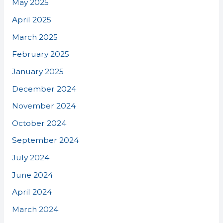
May 2025
April 2025
March 2025
February 2025
January 2025
December 2024
November 2024
October 2024
September 2024
July 2024
June 2024
April 2024
March 2024