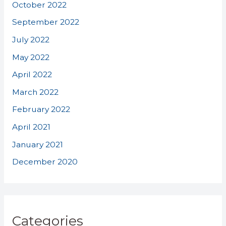
October 2022
September 2022
July 2022
May 2022
April 2022
March 2022
February 2022
April 2021
January 2021
December 2020
Categories