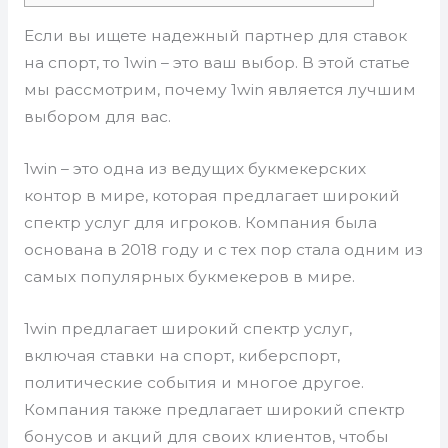
Если вы ищете надежный партнер для ставок
на спорт, то 1win – это ваш выбор. В этой статье
мы рассмотрим, почему 1win является лучшим
выбором для вас.
1win – это одна из ведущих букмекерских
контор в мире, которая предлагает широкий
спектр услуг для игроков. Компания была
основана в 2018 году и с тех пор стала одним из
самых популярных букмекеров в мире.
1win предлагает широкий спектр услуг,
включая ставки на спорт, киберспорт,
политические события и многое другое.
Компания также предлагает широкий спектр
бонусов и акций для своих клиентов, чтобы