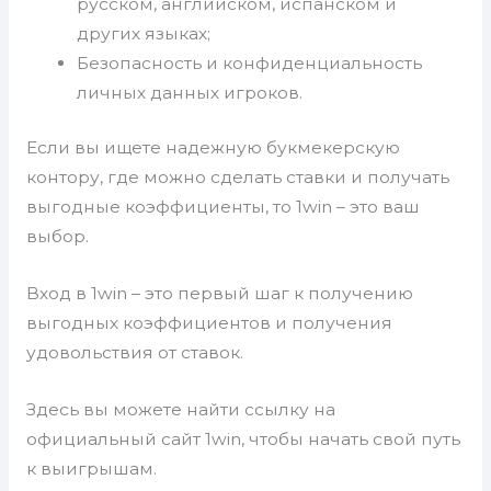
русском, английском, испанском и
других языках;
Безопасность и конфиденциальность
личных данных игроков.
Если вы ищете надежную букмекерскую
контору, где можно сделать ставки и получать
выгодные коэффициенты, то 1win – это ваш
выбор.
Вход в 1win – это первый шаг к получению
выгодных коэффициентов и получения
удовольствия от ставок.
Здесь вы можете найти ссылку на
официальный сайт 1win, чтобы начать свой путь
к выигрышам.