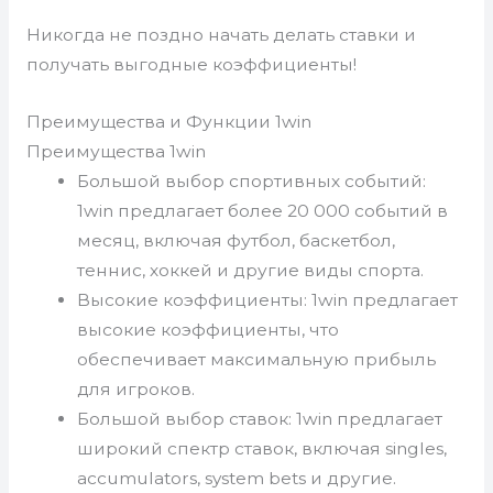
Никогда не поздно начать делать ставки и
получать выгодные коэффициенты!
Преимущества и Функции 1win
Преимущества 1win
Большой выбор спортивных событий:
1win предлагает более 20 000 событий в
месяц, включая футбол, баскетбол,
теннис, хоккей и другие виды спорта.
Высокие коэффициенты: 1win предлагает
высокие коэффициенты, что
обеспечивает максимальную прибыль
для игроков.
Большой выбор ставок: 1win предлагает
широкий спектр ставок, включая singles,
accumulators, system bets и другие.