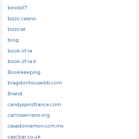
binobi17
bizzo casino
bizzo.at
blog
book of ra
book of ra it
Bookkeeping
bragdonhousebb.com
Brand
candyspinzfrance.com
carlosserrano.org
casadonramon.com.mx
cascbar.co.uk