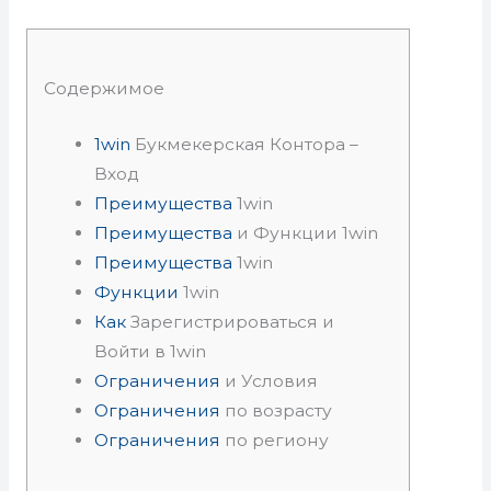
Содержимое
1win
Букмекерская Контора –
Вход
Преимущества
1win
Преимущества
и Функции 1win
Преимущества
1win
Функции
1win
Как
Зарегистрироваться и
Войти в 1win
Ограничения
и Условия
Ограничения
по возрасту
Ограничения
по региону