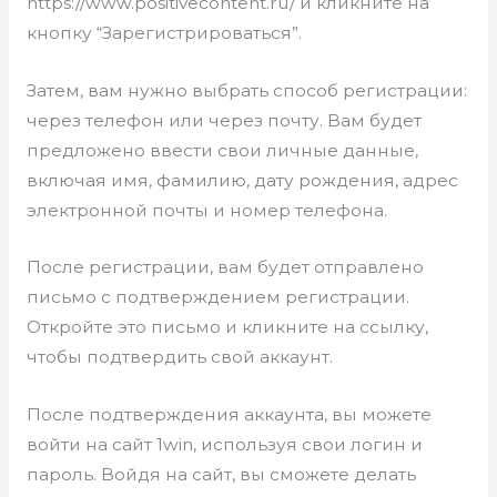
https://www.positivecontent.ru/ и кликните на
кнопку “Зарегистрироваться”.
Затем, вам нужно выбрать способ регистрации:
через телефон или через почту. Вам будет
предложено ввести свои личные данные,
включая имя, фамилию, дату рождения, адрес
электронной почты и номер телефона.
После регистрации, вам будет отправлено
письмо с подтверждением регистрации.
Откройте это письмо и кликните на ссылку,
чтобы подтвердить свой аккаунт.
После подтверждения аккаунта, вы можете
войти на сайт 1win, используя свои логин и
пароль. Войдя на сайт, вы сможете делать