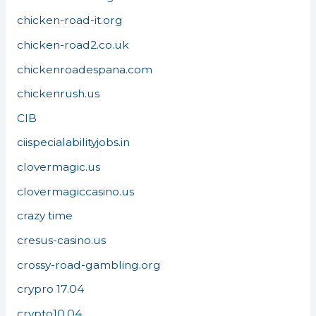
chicken-road-it.org
chicken-road2.co.uk
chickenroadespana.com
chickenrush.us
CIB
ciispecialabilityjobs.in
clovermagic.us
clovermagiccasino.us
crazy time
cresus-casino.us
crossy-road-gambling.org
crypro 17.04
crypto10.04