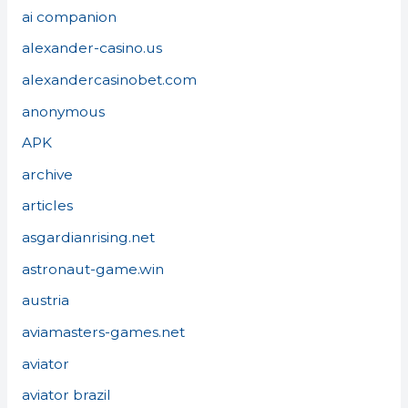
ai companion
alexander-casino.us
alexandercasinobet.com
anonymous
APK
archive
articles
asgardianrising.net
astronaut-game.win
austria
aviamasters-games.net
aviator
aviator brazil