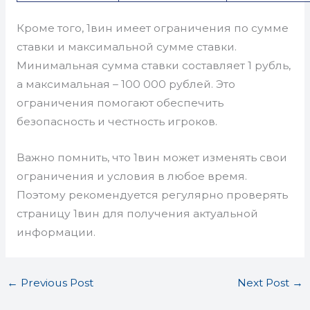
Кроме того, 1вин имеет ограничения по сумме
ставки и максимальной сумме ставки.
Минимальная сумма ставки составляет 1 рубль,
а максимальная – 100 000 рублей. Это
ограничения помогают обеспечить
безопасность и честность игроков.
Важно помнить, что 1вин может изменять свои
ограничения и условия в любое время.
Поэтому рекомендуется регулярно проверять
страницу 1вин для получения актуальной
информации.
←
Previous Post
Next Post
→