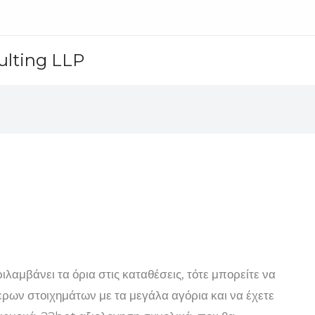
ulting LLP
λαμβάνει τα όρια στις καταθέσεις, τότε μπορείτε να
ερων στοιχημάτων με τα μεγάλα αγόρια και να έχετε