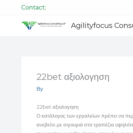
Skip
Contact:
to
content
Agilityfocus Cons
22bet αξιολογηση
By
22bet αξιολογηση
Ο κατάλογος των εργαλείων πρέπει να περι
ανεβείτε με σιγουριά στα τραπέζια υψηλότ