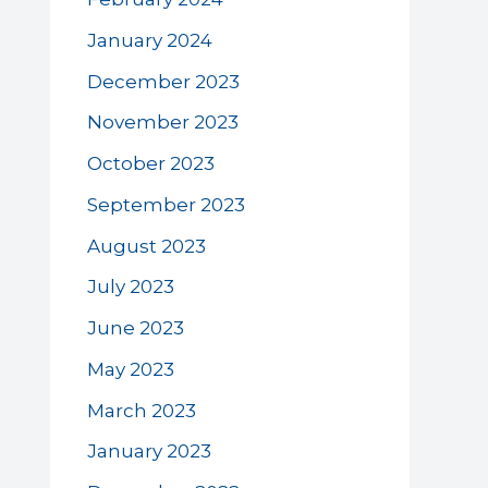
January 2024
December 2023
November 2023
October 2023
September 2023
August 2023
July 2023
June 2023
May 2023
March 2023
January 2023