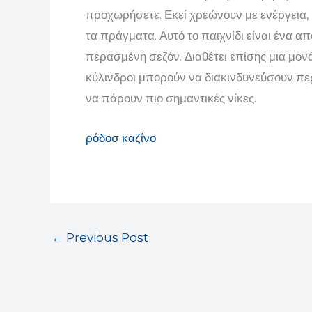
προχωρήσετε. Εκεί χρεώνουν με ενέργεια,
τα πράγματα. Αυτό το παιχνίδι είναι ένα απ
περασμένη σεζόν. Διαθέτει επίσης μια μον
κύλινδροι μπορούν να διακινδυνεύσουν περ
να πάρουν πιο σημαντικές νίκες.
ρόδοσ καζίνο
←
Previous Post