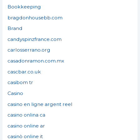
Bookkeeping
bragdonhousebb.com
Brand
candyspinzfrance.com
carlosserrano.org
casadonramon.com.mx
cascbar.co.uk
casibom tr
Casino
casino en ligne argent reel
casino onlina ca
casino online ar
casinò online it