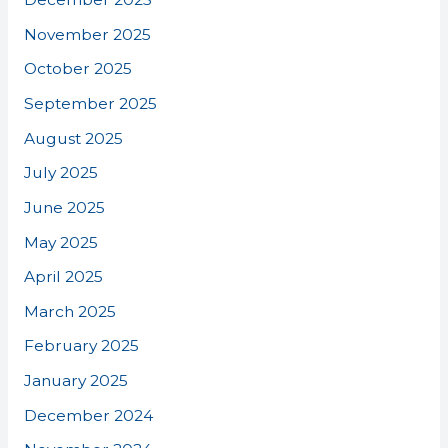
November 2025
October 2025
September 2025
August 2025
July 2025
June 2025
May 2025
April 2025
March 2025
February 2025
January 2025
December 2024