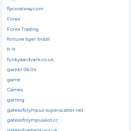
flycoralway.com
Forex
Forex Trading
fortune tiger brazil
fr-fr
funkyaardvark.co.uk
gambl 06.04
game
Games
gaming
gatesofolympus-superscatter.net
gatesofolympusslot.cc
gatesofvalhalla.org.uk