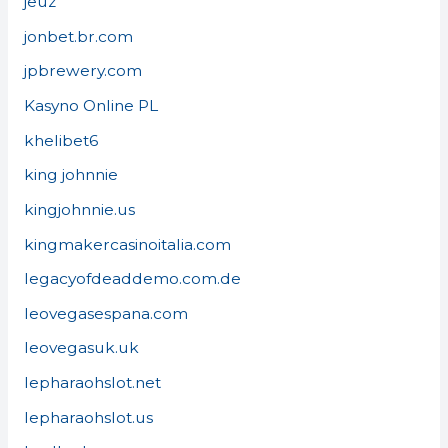
jeuz
jonbet.br.com
jpbrewery.com
Kasyno Online PL
khelibet6
king johnnie
kingjohnnie.us
kingmakercasinoitalia.com
legacyofdeaddemo.com.de
leovegasespana.com
leovegasuk.uk
lepharaohslot.net
lepharaohslot.us