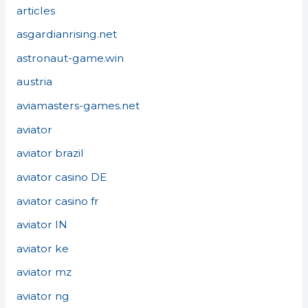
articles
asgardianrising.net
astronaut-game.win
austria
aviamasters-games.net
aviator
aviator brazil
aviator casino DE
aviator casino fr
aviator IN
aviator ke
aviator mz
aviator ng