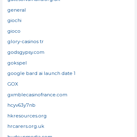
general
giochi
gioco
glory-casinos tr
godsgypsy.com
gokspel
google bard ai launch date 1
GOX
gxmblecasinofrance.com
hcyv63y7nb
hkresources.org
hrcarers.org.uk
hudsunmedia.com