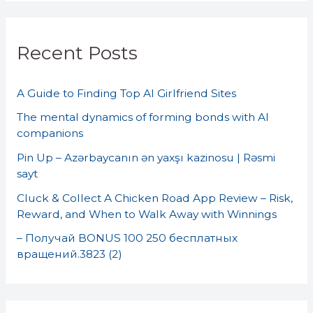
a
r
Recent Posts
c
h
A Guide to Finding Top AI Girlfriend Sites
f
o
The mental dynamics of forming bonds with AI
companions
r
Pin Up – Azərbaycanın ən yaxşı kazinosu | Rəsmi
:
sayt
Cluck & Collect A Chicken Road App Review – Risk,
Reward, and When to Walk Away with Winnings
– Получай BONUS 100 250 бесплатных
вращений.3823 (2)