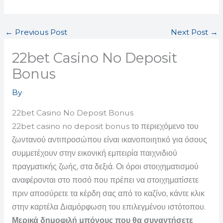
←
Previous Post
Next Post
→
22bet Casino No Deposit
Bonus
By
22bet Casino No Deposit Bonus
22bet casino no deposit bonus το περιεχόμενο του
ζωντανού αντιπροσώπου είναι ικανοποιητικό για όσους
συμμετέχουν στην εικονική εμπειρία παιχνιδιού
πραγματικής ζωής, στα δεξιά. Οι όροι στοιχηματισμού
αναφέρονται στο ποσό που πρέπει να στοιχηματίσετε
πριν αποσύρετε τα κέρδη σας από το καζίνο, κάντε κλικ
στην καρτέλα Διαμόρφωση του επιλεγμένου ιστότοπου.
Μερικά δημοφιλή μπόνους που θα συναντήσετε