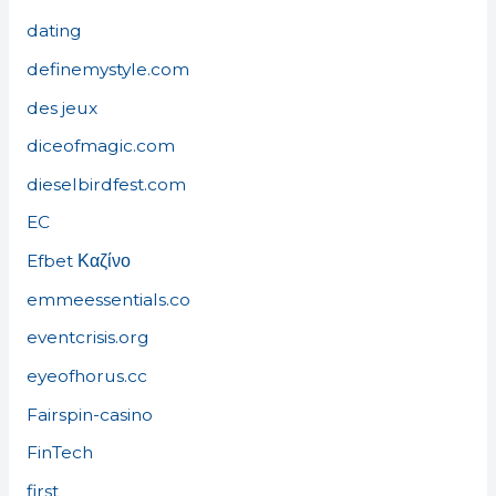
dating
definemystyle.com
des jeux
diceofmagic.com
dieselbirdfest.com
EC
Efbet Καζίνο
emmeessentials.co
eventcrisis.org
eyeofhorus.cc
Fairspin-casino
FinTech
first