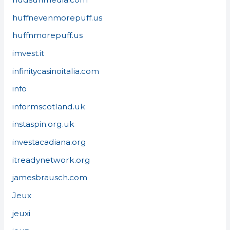
huffnevenmorepuff.us
huffnmorepuff.us
imvest.it
infinitycasinoitalia.com
info
informscotland.uk
instaspin.org.uk
investacadiana.org
itreadynetwork.org
jamesbrausch.com
Jeux
jeuxi