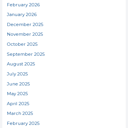
February 2026
January 2026
December 2025
November 2025
October 2025
September 2025
August 2025
July 2025
June 2025
May 2025
April 2025
March 2025
February 2025