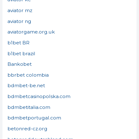
aviator mz
aviator ng
aviatorgame.org.uk
b1bet BR
b1bet brazil
Bankobet
bbrbet colombia
bdmbet-be.net
bdmbetcasinopolska.com
bdmbetitalia.com
bdmbetportugal.com
betonred-cz.org