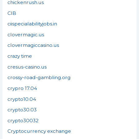
chickenrush.us
CIB
ciispecialabilityjobs.in
clovermagic.us
clovermagiccasino.us
crazy time
cresus-casino.us
crossy-road-gambling.org
crypro 17.04
crypto10.04
crypto30.03
crypto30032
Cryptocurrency exchange