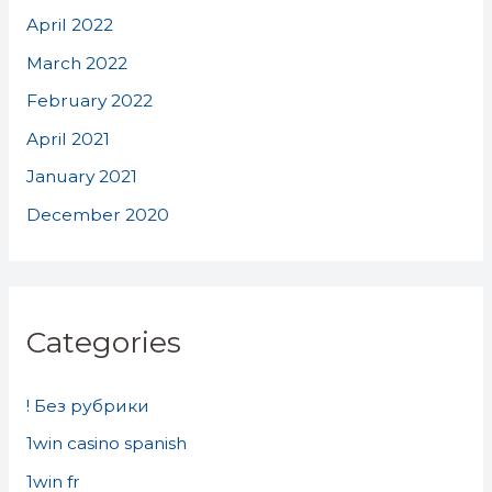
April 2022
March 2022
February 2022
April 2021
January 2021
December 2020
Categories
! Без рубрики
1win casino spanish
1win fr