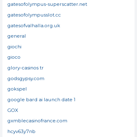
gatesofolympus-superscatter.net
gatesofolympusslot.cc
gatesofvalhalla.org.uk
general
giochi
gioco
glory-casinos tr
godsgypsy.com
gokspel
google bard ai launch date 1
GOX
gxmblecasinofrance.com
hcyv63y7nb