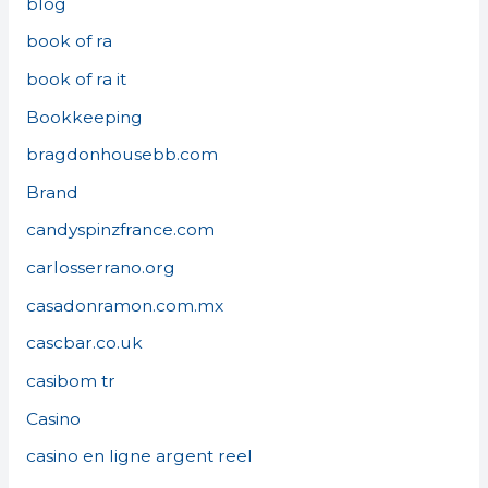
blog
book of ra
book of ra it
Bookkeeping
bragdonhousebb.com
Brand
candyspinzfrance.com
carlosserrano.org
casadonramon.com.mx
cascbar.co.uk
casibom tr
Casino
casino en ligne argent reel