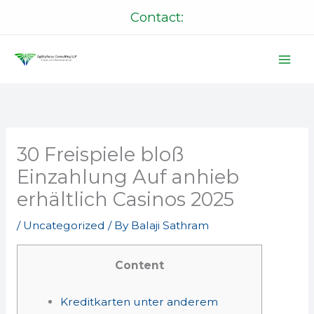
Skip
Contact:
to
content
30 Freispiele bloß
Einzahlung Auf anhieb
erhältlich Casinos 2025
/
Uncategorized
/ By
Balaji Sathram
Content
Kreditkarten unter anderem