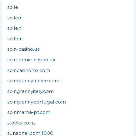
spile
spiled
spilen
spiller1
spin-casino.us
spin-genie-casino.uk
spincasinomx.com
spingrannyfrance.com
spingrannyitaly.com
spingrannyportugal.com
spinmama-pt.com
stockx.co.nz
sunaonal.com 1000