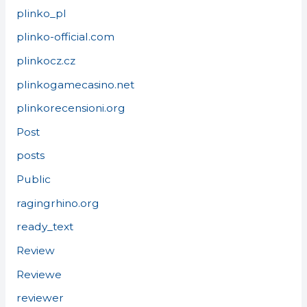
plinko_pl
plinko-official.com
plinkocz.cz
plinkogamecasino.net
plinkorecensioni.org
Post
posts
Public
ragingrhino.org
ready_text
Review
Reviewe
reviewer