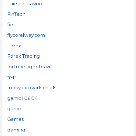
Fairspin-casino
FinTech
first
flycoralway.com
Forex
Forex Trading
fortune tiger brazil
fr-fr
funkyaardvark.co.uk
gambl 06.04
game
Games
gaming