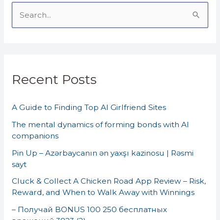
S
e
a
r
Recent Posts
c
h
A Guide to Finding Top AI Girlfriend Sites
f
o
The mental dynamics of forming bonds with AI
companions
r
Pin Up – Azərbaycanın ən yaxşı kazinosu | Rəsmi
:
sayt
Cluck & Collect A Chicken Road App Review – Risk,
Reward, and When to Walk Away with Winnings
– Получай BONUS 100 250 бесплатных