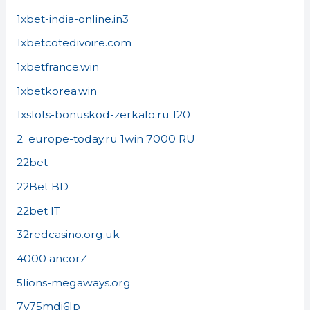
1xbet-india-online.in3
1xbetcotedivoire.com
1xbetfrance.win
1xbetkorea.win
1xslots-bonuskod-zerkalo.ru 120
2_europe-today.ru 1win 7000 RU
22bet
22Bet BD
22bet IT
32redcasino.org.uk
4000 ancorZ
5lions-megaways.org
7y75mdi6lp