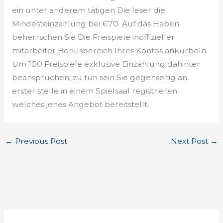
ein unter anderem tätigen Die leser die
Mindesteinzahlung bei €70. Auf das Haben
beherrschen Sie Die Freispiele inoffizieller
mitarbeiter Bonusbereich Ihres Kontos ankurbeln.
Um 100 Freispiele exklusive Einzahlung dahinter
beanspruchen, zu tun sein Sie gegenseitig an
erster stelle in einem Spielsaal registrieren,
welches jenes Angebot bereitstellt.
←
Previous Post
Next Post
→