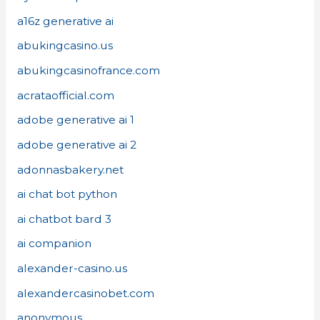
a16z generative ai
abukingcasino.us
abukingcasinofrance.com
acrataofficial.com
adobe generative ai 1
adobe generative ai 2
adonnasbakery.net
ai chat bot python
ai chatbot bard 3
ai companion
alexander-casino.us
alexandercasinobet.com
anonymous