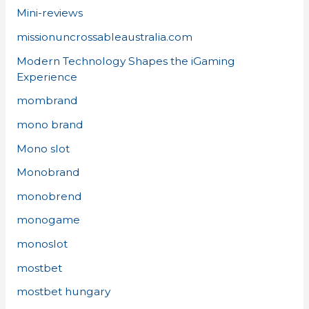
Mini-reviews
missionuncrossableaustralia.com
Modern Technology Shapes the iGaming
Experience
mombrand
mono brand
Mono slot
Monobrand
monobrend
monogame
monoslot
mostbet
mostbet hungary