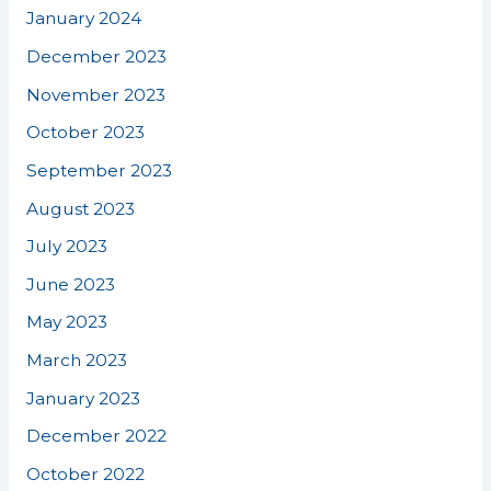
January 2024
December 2023
November 2023
October 2023
September 2023
August 2023
July 2023
June 2023
May 2023
March 2023
January 2023
December 2022
October 2022