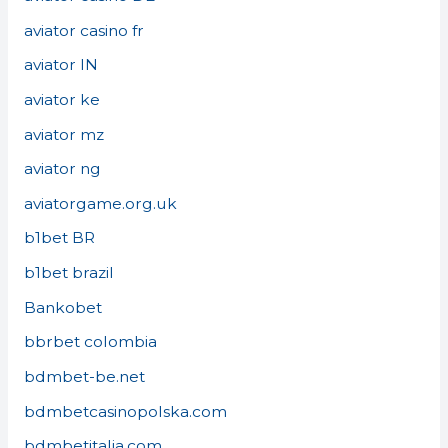
aviator casino fr
aviator IN
aviator ke
aviator mz
aviator ng
aviatorgame.org.uk
b1bet BR
b1bet brazil
Bankobet
bbrbet colombia
bdmbet-be.net
bdmbetcasinopolska.com
bdmbetitalia.com