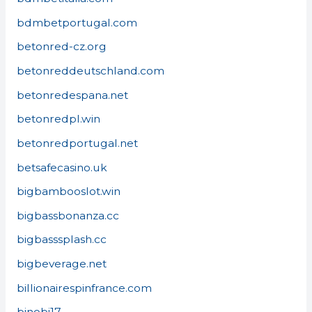
bdmbetportugal.com
betonred-cz.org
betonreddeutschland.com
betonredespana.net
betonredpl.win
betonredportugal.net
betsafecasino.uk
bigbambooslot.win
bigbassbonanza.cc
bigbasssplash.cc
bigbeverage.net
billionairespinfrance.com
binobi17