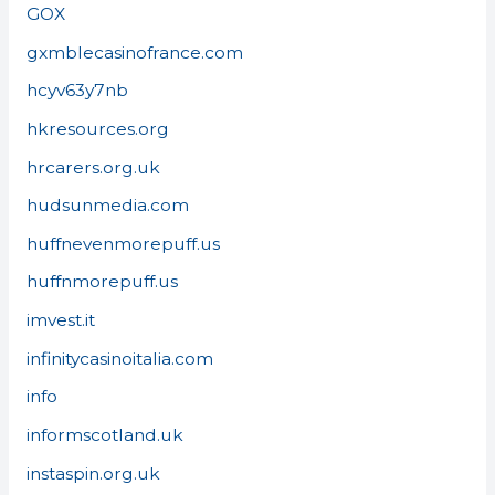
GOX
gxmblecasinofrance.com
hcyv63y7nb
hkresources.org
hrcarers.org.uk
hudsunmedia.com
huffnevenmorepuff.us
huffnmorepuff.us
imvest.it
infinitycasinoitalia.com
info
informscotland.uk
instaspin.org.uk