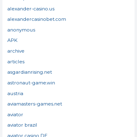
alexander-casino.us
alexandercasinobet.com
anonymous
APK
archive
articles
asgardianrising.net
astronaut-game.win
austria
aviamasters-games.net
aviator
aviator brazil
aviator casino DE