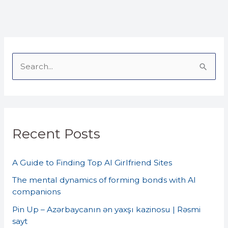
S
e
a
r
Recent Posts
c
h
A Guide to Finding Top AI Girlfriend Sites
f
o
The mental dynamics of forming bonds with AI
companions
r
Pin Up – Azərbaycanın ən yaxşı kazinosu | Rəsmi
:
sayt