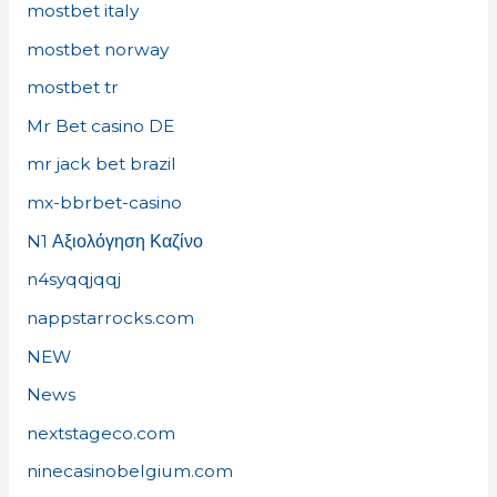
mostbet italy
mostbet norway
mostbet tr
Mr Bet casino DE
mr jack bet brazil
mx-bbrbet-casino
N1 Αξιολόγηση Καζίνο
n4syqqjqqj
nappstarrocks.com
NEW
News
nextstageco.com
ninecasinobelgium.com