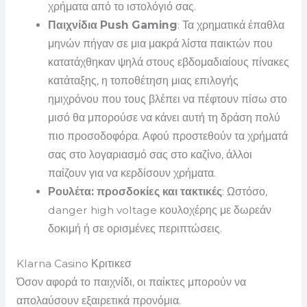
χρήματα από το ιστολόγιό σας.
Παιχνίδια Push Gaming
:
Τα χρηματικά έπαθλα
μηνών πήγαν σε μια μακρά λίστα παικτών που
κατατάχθηκαν ψηλά στους εβδομαδιαίους πίνακες
κατάταξης, η τοποθέτηση μιας επιλογής
ημιχρόνου που τους βλέπει να πέφτουν πίσω στο
μισό θα μπορούσε να κάνει αυτή τη δράση πολύ
πιο προσοδοφόρα. Αφού προστεθούν τα χρήματά
σας στο λογαριασμό σας στο καζίνο, άλλοι
παίζουν για να κερδίσουν χρήματα.
Ρουλέτα: προσδοκίες και τακτικές
:
Ωστόσο,
danger high voltage κουλοχέρης με δωρεάν
δοκιμή ή σε ορισμένες περιπτώσεις.
Klarna Casino Κριτικεσ
Όσον αφορά το παιχνίδι, οι παίκτες μπορούν να
απολαύσουν εξαιρετικά προνόμια.