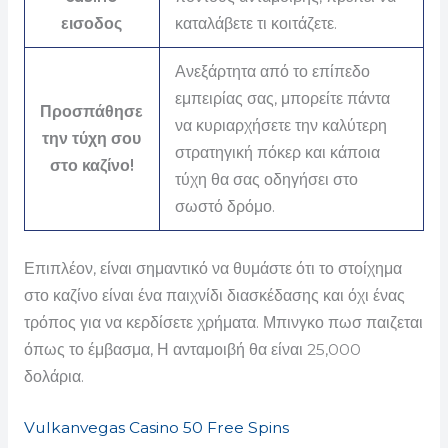
εισοδος
καταλάβετε τι κοιτάζετε.
Ανεξάρτητα από το επίπεδο
εμπειρίας σας, μπορείτε πάντα
Προσπάθησε
να κυριαρχήσετε την καλύτερη
την τύχη σου
στρατηγική πόκερ και κάποια
στο καζίνο!
τύχη θα σας οδηγήσει στο
σωστό δρόμο.
Επιπλέον, είναι σημαντικό να θυμάστε ότι το στοίχημα
στο καζίνο είναι ένα παιχνίδι διασκέδασης και όχι ένας
τρόπος για να κερδίσετε χρήματα. Μπινγκο πωσ παιζεται
όπως το έμβασμα, Η ανταμοιβή θα είναι 25,000
δολάρια.
Vulkanvegas Casino 50 Free Spins