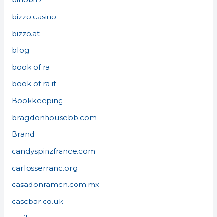
bizzo casino
bizzo.at
blog
book of ra
book of ra it
Bookkeeping
bragdonhousebb.com
Brand
candyspinzfrance.com
carlosserrano.org
casadonramon.com.mx
cascbar.co.uk