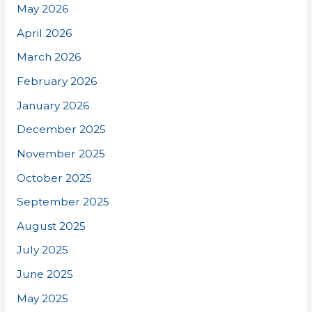
May 2026
April 2026
March 2026
February 2026
January 2026
December 2025
November 2025
October 2025
September 2025
August 2025
July 2025
June 2025
May 2025