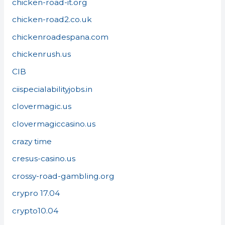
chicken-road-it.org
chicken-road2.co.uk
chickenroadespana.com
chickenrush.us
CIB
ciispecialabilityjobs.in
clovermagic.us
clovermagiccasino.us
crazy time
cresus-casino.us
crossy-road-gambling.org
crypro 17.04
crypto10.04