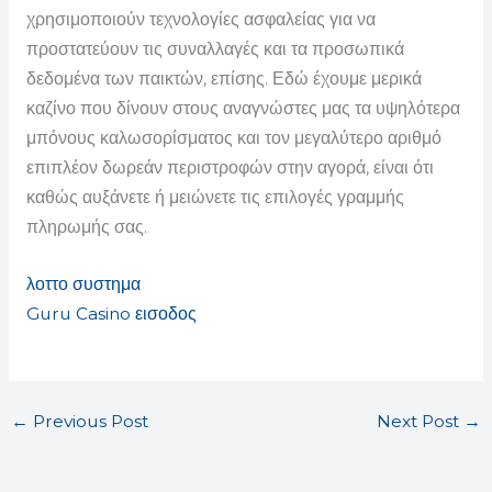
χρησιμοποιούν τεχνολογίες ασφαλείας για να
προστατεύουν τις συναλλαγές και τα προσωπικά
δεδομένα των παικτών, επίσης. Εδώ έχουμε μερικά
καζίνο που δίνουν στους αναγνώστες μας τα υψηλότερα
μπόνους καλωσορίσματος και τον μεγαλύτερο αριθμό
επιπλέον δωρεάν περιστροφών στην αγορά, είναι ότι
καθώς αυξάνετε ή μειώνετε τις επιλογές γραμμής
πληρωμής σας.
λοττο συστημα
Guru Casino εισοδος
←
Previous Post
Next Post
→