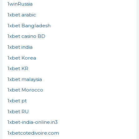
1winRussia
1xbet arabic
1xbet Bangladesh
1xbet casino BD
1xbet india
1xbet Korea
1xbet KR
1xbet malaysia
1xbet Morocco
1xbet pt
1xbet RU
1xbet-india-online.in3
1xbetcotedivoire.com