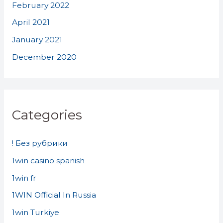
February 2022
April 2021
January 2021
December 2020
Categories
! Без рубрики
1win casino spanish
1win fr
1WIN Official In Russia
1win Turkiye