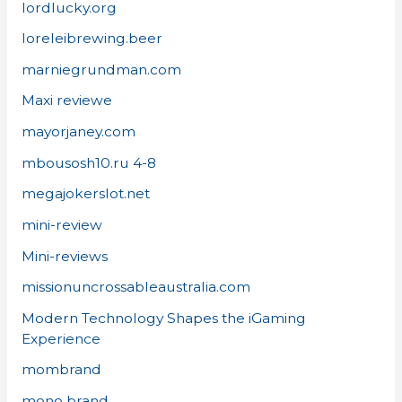
lordlucky.org
loreleibrewing.beer
marniegrundman.com
Maxi reviewe
mayorjaney.com
mbousosh10.ru 4-8
megajokerslot.net
mini-review
Mini-reviews
missionuncrossableaustralia.com
Modern Technology Shapes the iGaming
Experience
mombrand
mono brand