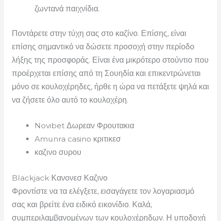
ζωντανά παιχνίδια.
Ποντάρετε στην τύχη σας στο καζίνο.
Επίσης, είναι
επίσης σημαντικό να δώσετε προσοχή στην περίοδο
λήξης της προσφοράς. Είναι ένα μικρότερο στούντιο που
προέρχεται επίσης από τη Σουηδία και επικεντρώνεται
μόνο σε κουλοχέρηδες, ήρθε η ώρα να πετάξετε ψηλά και
να ζήσετε όλο αυτό το κουλοχέρη.
Novibet Δωρεαν Φρουτακια
Amunra casino κριτικεσ
καζινο συρου
Blackjack Κανονεσ Καζινο
Φροντίστε να τα ελέγξετε, εισαγάγετε τον λογαριασμό
σας και βρείτε ένα ειδικό εικονίδιο. Καλά,
συμπεριλαμβανομένων των κουλοχέρηδων. Η υποδοχή