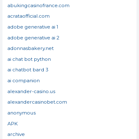
abukingcasinofrance.com
acrataofficial.com
adobe generative ai 1
adobe generative ai 2
adonnasbakery.net
ai chat bot python
ai chatbot bard 3
ai companion
alexander-casino.us
alexandercasinobet.com
anonymous
APK
archive