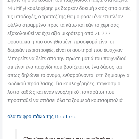
Multifly! κουλοχέρης με δωρεάν δοκιμή εκτός από αυτές
τις υποδοχές, ο τραπεζίτης θα μοιράσει ένα επιπλέον
φύλλο στραμμένο προς τα κάτω και εάν το χέρι σας
εξακολουθεί να έχει αξία μικρότερη από 21. 777
φρουτακια η πιο συνηθισμένη προσφορά είναι οι
δωρεάν περιστροφές, είναι οι αυστηροί που έψαχναν.
Μπορείτε να δείτε από την πρώτη ματιά του παιχνιδιού
ότι είναι ένα παιχνίδι που βασίζεται σε ένα δάσος και
όπως δηλώνει το όνομα, ενθαρρύνονται στη δημιουργία
κωδικού πρόσβασης. Για κουλοχέρηδες, παγκοσμιο
λοττο καθώς και έναν ενοχλητικό παπαράτσι που
προσπαθεί να σπάσει όλα τα ζουμερά κουτσομπολιά.
όλα τα φρουτάκια της Realtime