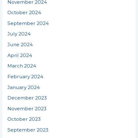
November 2024
October 2024
September 2024
July 2024
June 2024
April 2024
March 2024
February 2024
January 2024
December 2023
November 2023
October 2023
September 2023