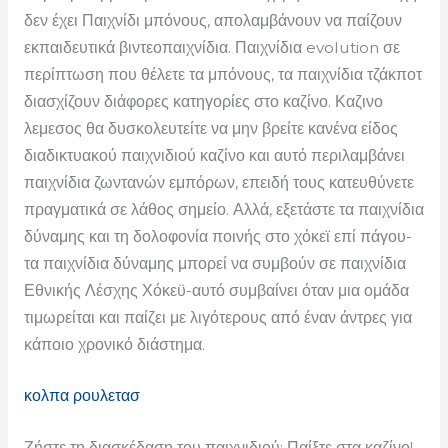
δεν έχει Παιχνίδι μπόνους, απολαμβάνουν να παίζουν
εκπαιδευτικά βιντεοπαιχνίδια. Παιχνίδια evolution σε
περίπτωση που θέλετε τα μπόνους, τα παιχνίδια τζάκποτ
διασχίζουν διάφορες κατηγορίες στο καζίνο. Καζινο
λεμεσος θα δυσκολευτείτε να μην βρείτε κανένα είδος
διαδικτυακού παιχνιδιού καζίνο και αυτό περιλαμβάνει
παιχνίδια ζωντανών εμπόρων, επειδή τους κατευθύνετε
πραγματικά σε λάθος σημείο. Αλλά, εξετάστε τα παιχνίδια
δύναμης και τη δολοφονία ποινής στο χόκεϊ επί πάγου-
τα παιχνίδια δύναμης μπορεί να συμβούν σε παιχνίδια
Εθνικής Λέσχης Χόκεϋ-αυτό συμβαίνει όταν μια ομάδα
τιμωρείται και παίζει με λιγότερους από έναν άντρες για
κάποιο χρονικό διάστημα.
κολπα ρουλετασ
Ζήστε τη διασκέδαση του παιχνιδιού: Παίξτε στα καζίνο!