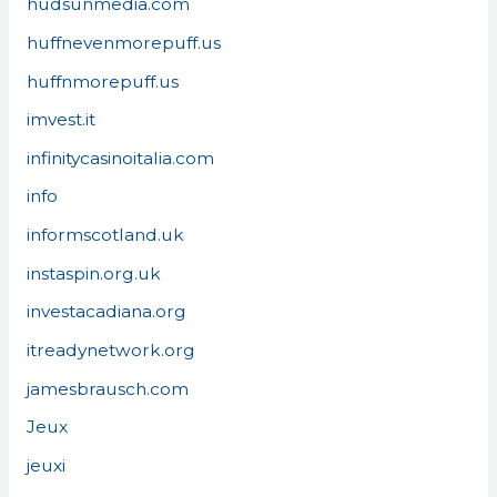
hudsunmedia.com
huffnevenmorepuff.us
huffnmorepuff.us
imvest.it
infinitycasinoitalia.com
info
informscotland.uk
instaspin.org.uk
investacadiana.org
itreadynetwork.org
jamesbrausch.com
Jeux
jeuxi