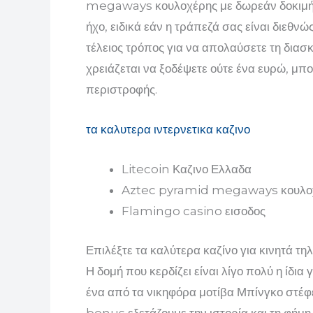
megaways κουλοχέρης με δωρεάν δοκιμή αυ
ήχο, ειδικά εάν η τράπεζά σας είναι διεθν
τέλειος τρόπος για να απολαύσετε τη διασ
χρειάζεται να ξοδέψετε ούτε ένα ευρώ, μπο
περιστροφής.
τα καλυτερα ιντερνετικα καζινο
Litecoin Καζινο Ελλαδα
Aztec pyramid megaways κουλοχέ
Flamingo casino εισοδος
Επιλέξτε τα καλύτερα καζίνο για κινητά τ
Η δομή που κερδίζει είναι λίγο πολύ η ίδι
ένα από τα νικηφόρα μοτίβα Μπίνγκο στέφ
bonus εξετάζουμε την ιστορία και τη φήμη