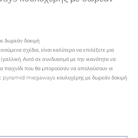
ε δωρεάν δοκιμή
νούμενα σχέδια, είναι καλύτερο να επιλέξετε μια
 (γαλλική. Αυτό σε συνδυασμό με την ικανότητα να
 ένα παιχνίδι που θα μπορούσαν να απολαύσουν οι
ztec pyramid megaways κουλοχέρης με δωρεάν δοκιμή