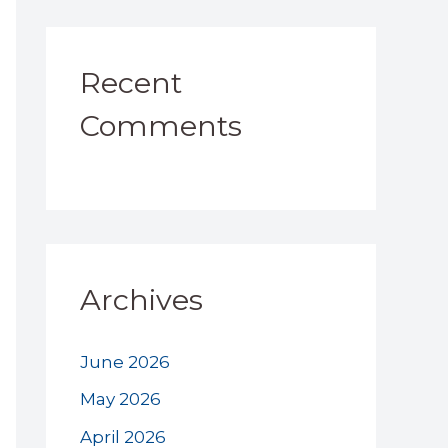
Recent
Comments
Archives
June 2026
May 2026
April 2026