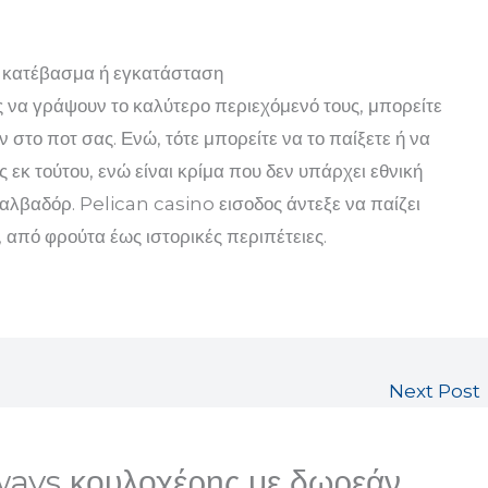
 κατέβασμα ή εγκατάσταση
 να γράψουν το καλύτερο περιεχόμενό τους, μπορείτε
 στο ποτ σας. Ενώ, τότε μπορείτε να το παίξετε ή να
εκ τούτου, ενώ είναι κρίμα που δεν υπάρχει εθνική
αλβαδόρ. Pelican casino εισοδος άντεξε να παίζει
από φρούτα έως ιστορικές περιπέτειες.
Next Post
ys κουλοχέρης με δωρεάν