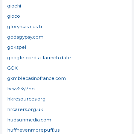
giochi
gioco
glory-casinos tr
godsgypsy.com
gokspel
google bard ai launch date 1
GOX
gxmblecasinofrance.com
hcyv63y7nb
hkresources.org
hrcarers.org.uk
hudsunmedia.com
huffnevenmorepuff.us