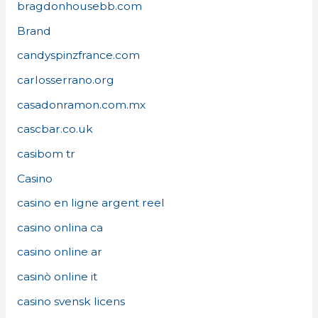
bragdonhousebb.com
Brand
candyspinzfrance.com
carlosserrano.org
casadonramon.com.mx
cascbar.co.uk
casibom tr
Casino
casino en ligne argent reel
casino onlina ca
casino online ar
casinò online it
casino svensk licens