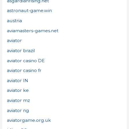
asgardianrising.net
astronaut-game.win
austria
aviamasters-games.net
aviator
aviator brazil
aviator casino DE
aviator casino fr
aviator IN
aviator ke
aviator mz
aviator ng
aviatorgame.org.uk