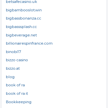
betsafecasino.uk
bigbambooslot.win
bigbassbonanza.cc
bigbasssplash.cc
bigbeverage.net
billionairespinfrance.com
binobi17
bizzo casino
bizzo.at
blog
book of ra
book of ra it
Bookkeeping