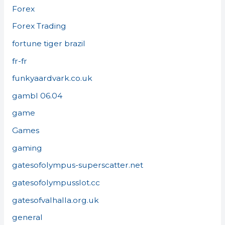
Forex
Forex Trading
fortune tiger brazil
fr-fr
funkyaardvark.co.uk
gambl 06.04
game
Games
gaming
gatesofolympus-superscatter.net
gatesofolympusslot.cc
gatesofvalhalla.org.uk
general