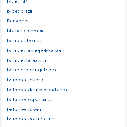
b1bet BR
b1bet brazil
Bankobet
bbrbet colombia
bdmbet-be.net
bdmbetcasinopolska.com
bdmbetitalia.com
bdmbetportugal.com
betonred-cz.org
betonreddeutschland.com
betonredespana.net
betonredpl.win
betonredportugal.net