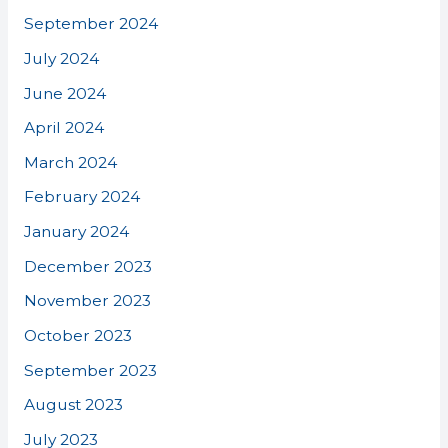
September 2024
July 2024
June 2024
April 2024
March 2024
February 2024
January 2024
December 2023
November 2023
October 2023
September 2023
August 2023
July 2023