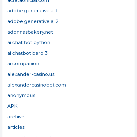
acrataofficial.com
adobe generative ai 1
adobe generative ai 2
adonnasbakery.net
ai chat bot python
ai chatbot bard 3
ai companion
alexander-casino.us
alexandercasinobet.com
anonymous
APK
archive
articles