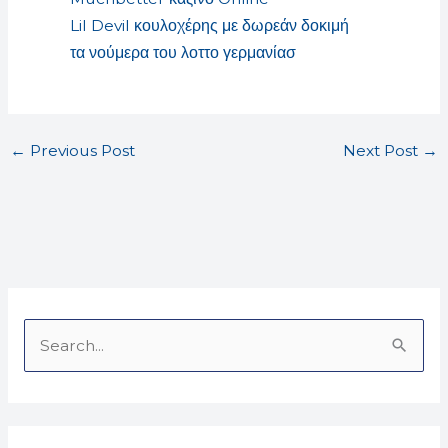
Lil Devil κουλοχέρης με δωρεάν δοκιμή
τα νούμερα του λοττο γερμανίασ
←
Previous Post
Next Post
→
S
e
a
r