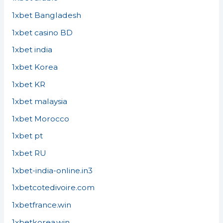
1xbet Bangladesh
1xbet casino BD
1xbet india
1xbet Korea
1xbet KR
1xbet malaysia
1xbet Morocco
1xbet pt
1xbet RU
1xbet-india-online.in3
1xbetcotedivoire.com
1xbetfrance.win
1xbetkorea.win