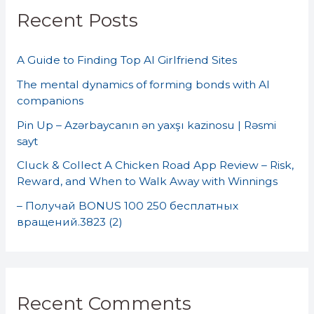
Recent Posts
c
h
A Guide to Finding Top AI Girlfriend Sites
f
o
The mental dynamics of forming bonds with AI
companions
r
Pin Up – Azərbaycanın ən yaxşı kazinosu | Rəsmi
:
sayt
Cluck & Collect A Chicken Road App Review – Risk,
Reward, and When to Walk Away with Winnings
– Получай BONUS 100 250 бесплатных
вращений.3823 (2)
Recent Comments