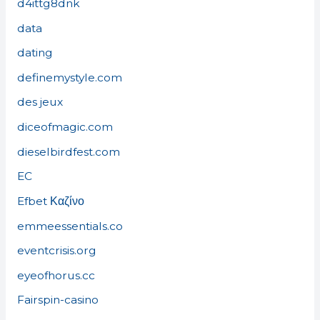
d4ittg8dnk
data
dating
definemystyle.com
des jeux
diceofmagic.com
dieselbirdfest.com
EC
Efbet Καζίνο
emmeessentials.co
eventcrisis.org
eyeofhorus.cc
Fairspin-casino