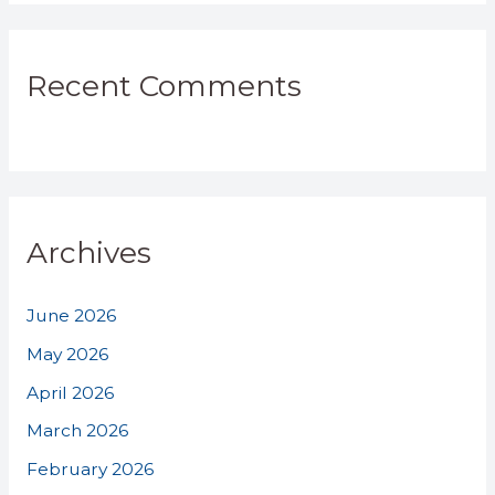
Recent Comments
Archives
June 2026
May 2026
April 2026
March 2026
February 2026