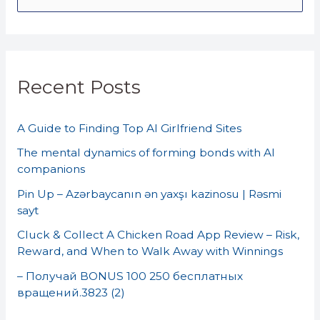
e
a
r
Recent Posts
c
h
A Guide to Finding Top AI Girlfriend Sites
f
o
The mental dynamics of forming bonds with AI
companions
r
Pin Up – Azərbaycanın ən yaxşı kazinosu | Rəsmi
:
sayt
Cluck & Collect A Chicken Road App Review – Risk,
Reward, and When to Walk Away with Winnings
– Получай BONUS 100 250 бесплатных
вращений.3823 (2)