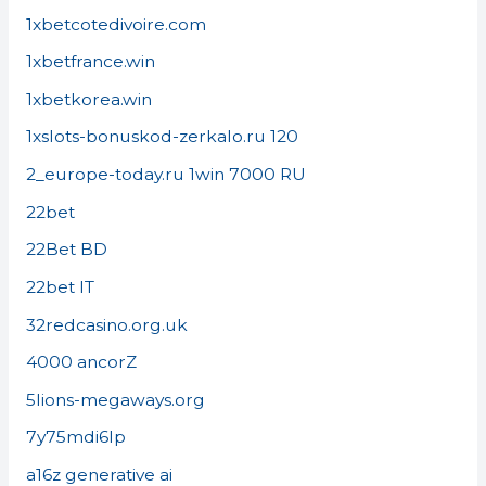
1xbetcotedivoire.com
1xbetfrance.win
1xbetkorea.win
1xslots-bonuskod-zerkalo.ru 120
2_europe-today.ru 1win 7000 RU
22bet
22Bet BD
22bet IT
32redcasino.org.uk
4000 ancorZ
5lions-megaways.org
7y75mdi6lp
a16z generative ai