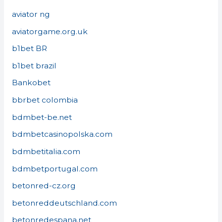
aviator ng
aviatorgame.org.uk
b1bet BR
b1bet brazil
Bankobet
bbrbet colombia
bdmbet-be.net
bdmbetcasinopolska.com
bdmbetitalia.com
bdmbetportugal.com
betonred-cz.org
betonreddeutschland.com
betonredespana.net