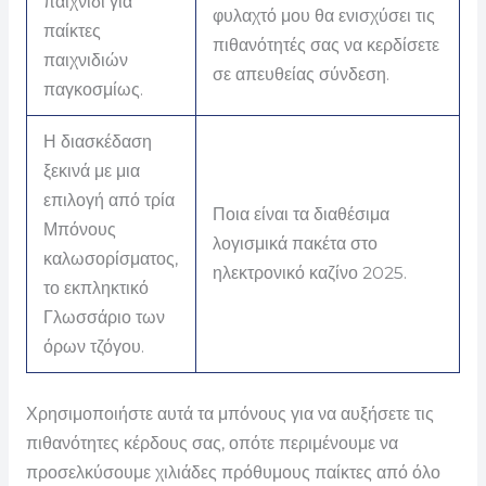
παιχνίδι για
φυλαχτό μου θα ενισχύσει τις
παίκτες
πιθανότητές σας να κερδίσετε
παιχνιδιών
σε απευθείας σύνδεση.
παγκοσμίως.
Η διασκέδαση
ξεκινά με μια
επιλογή από τρία
Ποια είναι τα διαθέσιμα
Μπόνους
λογισμικά πακέτα στο
καλωσορίσματος,
ηλεκτρονικό καζίνο 2025.
το εκπληκτικό
Γλωσσάριο των
όρων τζόγου.
Χρησιμοποιήστε αυτά τα μπόνους για να αυξήσετε τις
πιθανότητες κέρδους σας, οπότε περιμένουμε να
προσελκύσουμε χιλιάδες πρόθυμους παίκτες από όλο