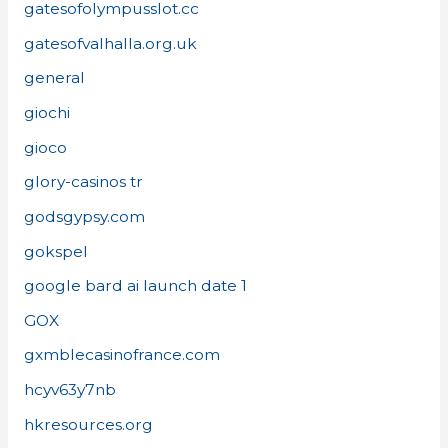
gatesofolympusslot.cc
gatesofvalhalla.org.uk
general
giochi
gioco
glory-casinos tr
godsgypsy.com
gokspel
google bard ai launch date 1
GOX
gxmblecasinofrance.com
hcyv63y7nb
hkresources.org