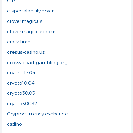
CIB
ciispecialabilityjobs.in
clovermagic.us
clovermagiccasino.us
crazy time
cresus-casino.us
crossy-road-gambling.org
crypro 17.04
crypto10.04
crypto30.03
crypto30032
Cryptocurrency exchange
csdino