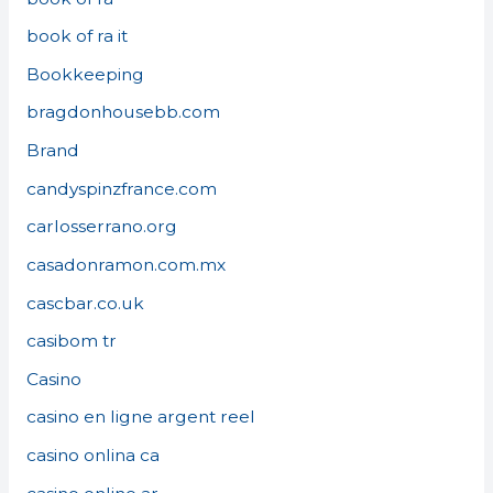
book of ra it
Bookkeeping
bragdonhousebb.com
Brand
candyspinzfrance.com
carlosserrano.org
casadonramon.com.mx
cascbar.co.uk
casibom tr
Casino
casino en ligne argent reel
casino onlina ca