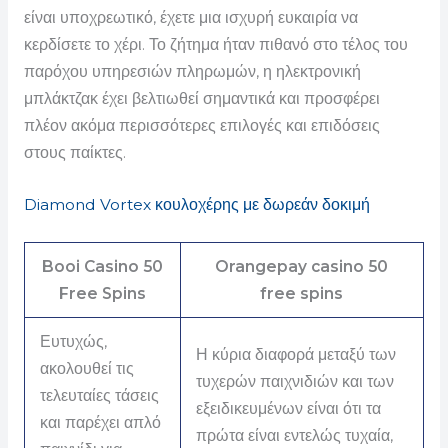
είναι υποχρεωτικό, έχετε μια ισχυρή ευκαιρία να
κερδίσετε το χέρι. Το ζήτημα ήταν πιθανό στο τέλος του
παρόχου υπηρεσιών πληρωμών, η ηλεκτρονική
μπλάκτζακ έχει βελτιωθεί σημαντικά και προσφέρει
πλέον ακόμα περισσότερες επιλογές και επιδόσεις
στους παίκτες.
Diamond Vortex κουλοχέρης με δωρεάν δοκιμή
Booi Casino 50
Orangepay casino 50
Free Spins
free spins
Ευτυχώς,
Η κύρια διαφορά μεταξύ των
ακολουθεί τις
τυχερών παιχνιδιών και των
τελευταίες τάσεις
εξειδικευμένων είναι ότι τα
και παρέχει απλό
πρώτα είναι εντελώς τυχαία,