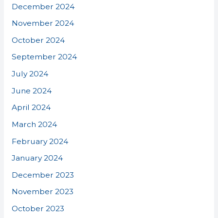
December 2024
November 2024
October 2024
September 2024
July 2024
June 2024
April 2024
March 2024
February 2024
January 2024
December 2023
November 2023
October 2023