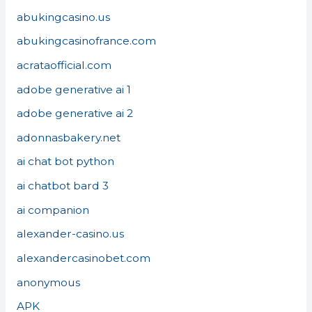
abukingcasino.us
abukingcasinofrance.com
acrataofficial.com
adobe generative ai 1
adobe generative ai 2
adonnasbakery.net
ai chat bot python
ai chatbot bard 3
ai companion
alexander-casino.us
alexandercasinobet.com
anonymous
APK