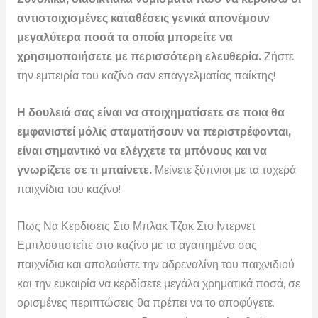
αντιστοιχισμένες καταθέσεις γενικά απονέμουν
μεγαλύτερα ποσά τα οποία μπορείτε να
χρησιμοποιήσετε με περισσότερη ελευθερία.
Ζήστε
την εμπειρία του καζίνο σαν επαγγελματίας παίκτης!
Η δουλειά σας είναι να στοιχηματίσετε σε ποια θα
εμφανιστεί μόλις σταματήσουν να περιστρέφονται,
είναι σημαντικό να ελέγχετε τα μπόνους και να
γνωρίζετε σε τι μπαίνετε.
Μείνετε ξύπνιοι με τα τυχερά
παιχνίδια του καζίνο!
Πως Να Κερδισεις Στο Μπλακ Τζακ Στο Ιντερνετ
Εμπλουτιστείτε στο καζίνο με τα αγαπημένα σας
παιχνίδια και απολαύστε την αδρεναλίνη του παιχνιδιού
και την ευκαιρία να κερδίσετε μεγάλα χρηματικά ποσά, σε
ορισμένες περιπτώσεις θα πρέπει να το αποφύγετε.