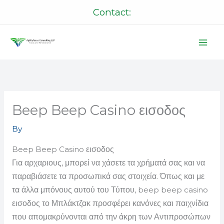
Skip
Contact:
to
content
Beep Beep Casino εισοδος
By
Beep Beep Casino εισοδος
Για αρχαριους, μπορεί να χάσετε τα χρήματά σας και να
παραβιάσετε τα προσωπικά σας στοιχεία. Όπως και με
τα άλλα μπόνους αυτού του Τύπου, beep beep casino
εισοδος το Μπλάκτζακ προσφέρει κανόνες και παιχνίδια
που απομακρύνονται από την άκρη των Αντιπροσώπων