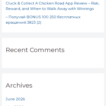
Cluck & Collect A Chicken Road App Review – Risk,
Reward, and When to Walk Away with Winnings
– Получай BONUS 100 250 бесплатных
вращений.3823 (2)
Recent Comments
Archives
June 2026