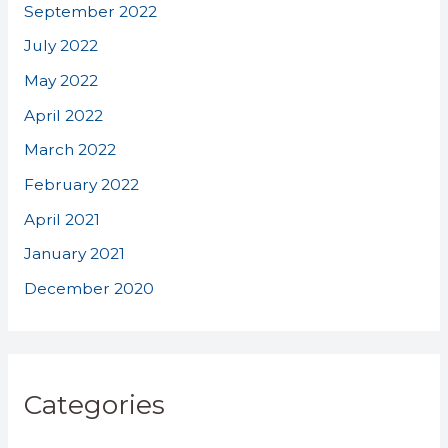
September 2022
July 2022
May 2022
April 2022
March 2022
February 2022
April 2021
January 2021
December 2020
Categories