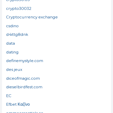
crypto30032
Cryptocurrency exchange
csdino
d4ittg8dnk
data
dating
definemystyle.com
des jeux
diceofmagic.com
dieselbirdfest.com
EC
Efbet Καζίνο