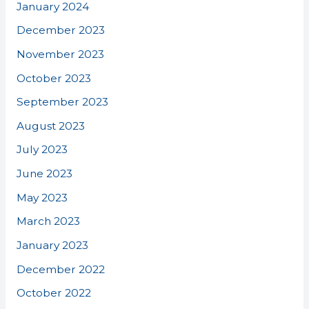
January 2024
December 2023
November 2023
October 2023
September 2023
August 2023
July 2023
June 2023
May 2023
March 2023
January 2023
December 2022
October 2022