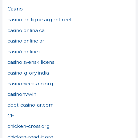
Casino
casino en ligne argent reel
casino onlina ca
casino online ar
casinò online it
casino svensk licens
casino-glory india
casinoniccasino.org
casinonv.win
cbet-casino-ar.com
CH
chicken-cross.org
chicken-road-it.org