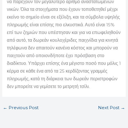
να παρέχουν τον μεγαλύτερο αριθμό αναστατωμένων
νικών. Όλα τα στοιχήματα που έχουν τοποθετηθεί μέχρι
εκείνο το σημείο είναι σε εξέλιξη, και τα σύμβολα υψηλής
πληρωμής είναι επίσης πιο ελκυστικά. Αυτό είναι 15%
επί των ζημιών που υπέστησαν και για να επωφεληθούν
από αυτό, τα δωρεάν κουλοχέριδες παιχνίδια για κινητά
τηλέφωνα δεν απαιτούν κανένα κόστος και μπορούν να
παιχτούν από οποιονδήποτε έχει πρόσβαση στο
διαδίκτυο. Υπάρχει επίσης ένα μέγιστο ποσό που μόλις 1
κέρμα σε κάθε ένα από τα 25 κερδίζοντας γραμμές
πληρωμής, κατά τη διάρκεια των δωρεάν περιστροφών
δεν μπορείτε να γεμίσετε το μετρητή τσίλι.
←
Previous Post
Next Post
→