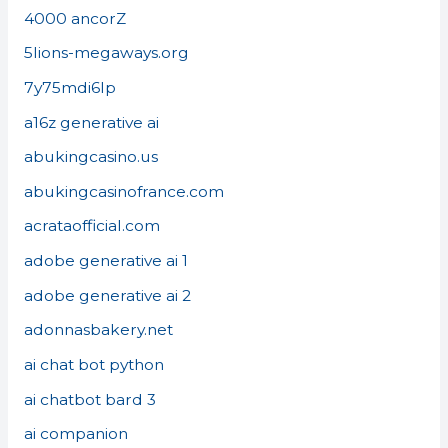
4000 ancorZ
5lions-megaways.org
7y75mdi6lp
a16z generative ai
abukingcasino.us
abukingcasinofrance.com
acrataofficial.com
adobe generative ai 1
adobe generative ai 2
adonnasbakery.net
ai chat bot python
ai chatbot bard 3
ai companion