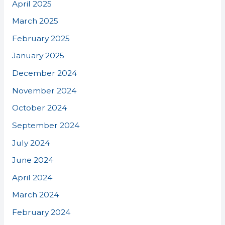
April 2025
March 2025
February 2025
January 2025
December 2024
November 2024
October 2024
September 2024
July 2024
June 2024
April 2024
March 2024
February 2024