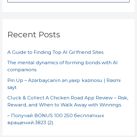
e
a
r
Recent Posts
c
h
A Guide to Finding Top AI Girlfriend Sites
f
o
The mental dynamics of forming bonds with AI
companions
r
Pin Up – Azərbaycanın ən yaxşı kazinosu | Rəsmi
:
sayt
Cluck & Collect A Chicken Road App Review – Risk,
Reward, and When to Walk Away with Winnings
– Получай BONUS 100 250 бесплатных
вращений.3823 (2)