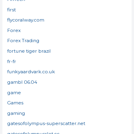
first
flycoralway.com
Forex
Forex Trading
fortune tiger brazil
fr-fr
funkyaardvark.co.uk
gambl 06.04
game
Games
gaming
gatesofolympus-superscatter.net
gatesofolympusslot.cc