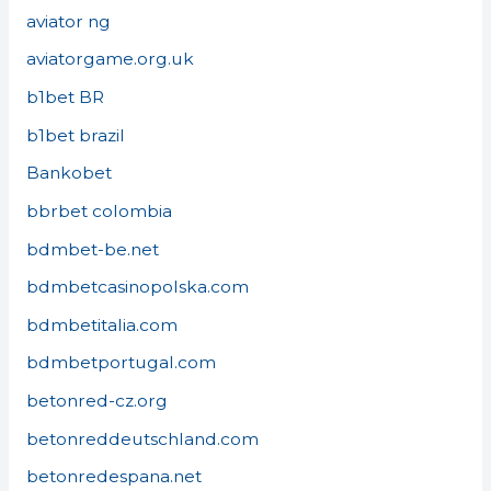
aviator ng
aviatorgame.org.uk
b1bet BR
b1bet brazil
Bankobet
bbrbet colombia
bdmbet-be.net
bdmbetcasinopolska.com
bdmbetitalia.com
bdmbetportugal.com
betonred-cz.org
betonreddeutschland.com
betonredespana.net