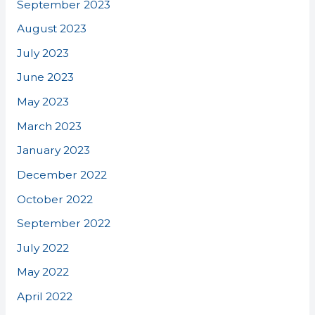
September 2023
August 2023
July 2023
June 2023
May 2023
March 2023
January 2023
December 2022
October 2022
September 2022
July 2022
May 2022
April 2022