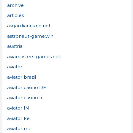
archive
articles
asgardianrising.net
astronaut-game.win
austria
aviamasters-games.net
aviator
aviator brazil
aviator casino DE
aviator casino fr
aviator IN
aviator ke
aviator mz