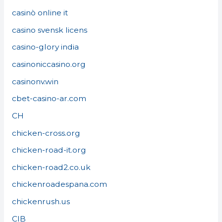
casinò online it
casino svensk licens
casino-glory india
casinoniccasino.org
casinonv.win
cbet-casino-ar.com
CH
chicken-cross.org
chicken-road-it.org
chicken-road2.co.uk
chickenroadespana.com
chickenrush.us
CIB