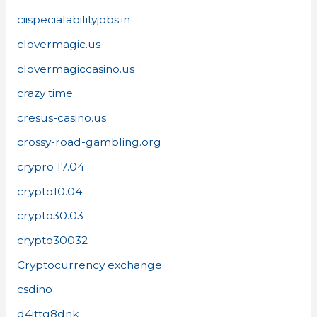
ciispecialabilityjobs.in
clovermagic.us
clovermagiccasino.us
crazy time
cresus-casino.us
crossy-road-gambling.org
crypro 17.04
crypto10.04
crypto30.03
crypto30032
Cryptocurrency exchange
csdino
d4ittg8dnk