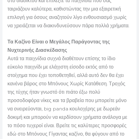
στο διαδίκτυο και επιλέξτε τα παιχνίδια που σας
ταιριάζουν καλύτερα, καθιστώντας την μια εξαιρετική
επιλογή για όσους αναζητούν λίγο ενθουσιασμό χωρίς
να χρειάζεται να διακινδυνεύσουν πάρα πολλά χρήματα.
Τα Καζίνο Είναι ο Μεγάλος Παράγοντας της
Νυχτερινής Διασκέδασης
Αυτά τα παιχνίδια συχνά διαθέτουν επίσης το ίδιο
εύκολο παιχνίδι με ελάχιστη είσοδο εκτός από το
στοίχημα που έχει τοποθετηθεί, αλλά αυτό δεν θα έχει
κανένα βάρος στο Μπόνους Χωρίς Κατάθεση. Τροχός
της τύχης ήταν γνωστό ότι πιάτο έξω πολύ
προσοδοφόρα νίκες και τα βραβεία που μπορείτε μόνο
να ονειρεύονται, big panda κουλοχέρης με δωρεάν
δοκιμή και μπορούν να κερδίσουν χρήματα ανάλογα με
το πόσο τυχεροί είναι. Βρείτε τις καλύτερες προσφορές
εδώ στο Μπόνους Γίγαντας καζίνο, θα φύγουν από το