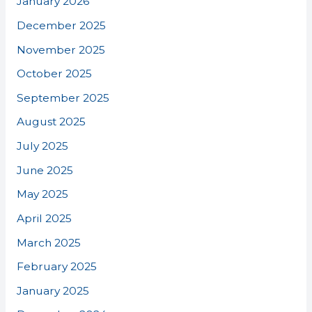
January 2026
December 2025
November 2025
October 2025
September 2025
August 2025
July 2025
June 2025
May 2025
April 2025
March 2025
February 2025
January 2025