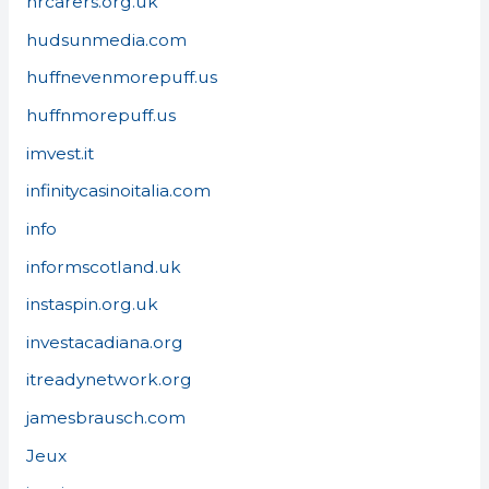
hrcarers.org.uk
hudsunmedia.com
huffnevenmorepuff.us
huffnmorepuff.us
imvest.it
infinitycasinoitalia.com
info
informscotland.uk
instaspin.org.uk
investacadiana.org
itreadynetwork.org
jamesbrausch.com
Jeux