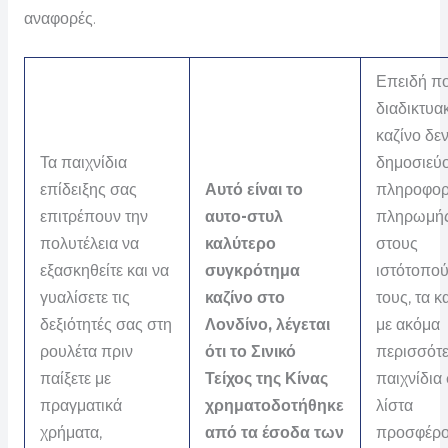
αναφορές.
Επειδή π
διαδικτυα
καζίνο δε
Τα παιχνίδια
δημοσιεύ
επίδειξης σας
Αυτό είναι το
πληροφορ
επιτρέπουν την
αυτο-στυλ
πληρωμή
πολυτέλεια να
καλύτερο
στους
εξασκηθείτε και να
συγκρότημα
ιστότοπο
γυαλίσετε τις
καζίνο στο
τους, τα κ
δεξιότητές σας στη
Λονδίνο, λέγεται
με ακόμα
ρουλέτα πριν
ότι το Σινικό
περισσότ
παίξετε με
Τείχος της Κίνας
παιχνίδια
πραγματικά
χρηματοδοτήθηκε
λίστα
χρήματα,
από τα έσοδα των
προσφέρ