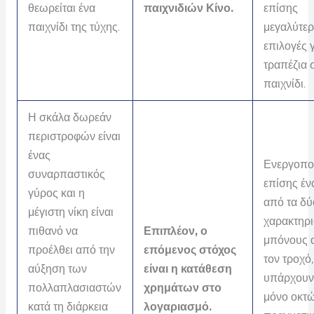
θεωρείται ένα
παιχνιδιών Κίνο.
επίσης
παιχνίδι της τύχης.
μεγαλύτερ
επιλογές γ
τραπέζια 
παιχνίδι.
Η σκάλα δωρεάν
περιστροφών είναι
ένας
Ενεργοποι
συναρπαστικός
επίσης έν
γύρος και η
από τα δύ
μέγιστη νίκη είναι
χαρακτηρι
πιθανό να
Επιπλέον, ο
μπόνους 
προέλθει από την
επόμενος στόχος
τον τροχό,
αύξηση των
είναι η κατάθεση
υπάρχου
πολλαπλασιαστών
χρημάτων στο
μόνο οκτ
κατά τη διάρκεια
λογαριασμό.