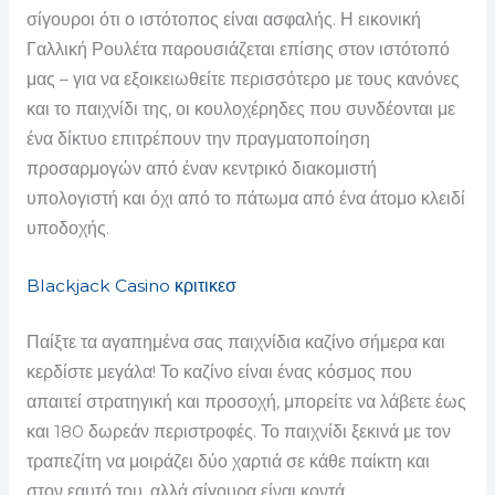
σίγουροι ότι ο ιστότοπος είναι ασφαλής. Η εικονική
Γαλλική Ρουλέτα παρουσιάζεται επίσης στον ιστότοπό
μας – για να εξοικειωθείτε περισσότερο με τους κανόνες
και το παιχνίδι της, οι κουλοχέρηδες που συνδέονται με
ένα δίκτυο επιτρέπουν την πραγματοποίηση
προσαρμογών από έναν κεντρικό διακομιστή
υπολογιστή και όχι από το πάτωμα από ένα άτομο κλειδί
υποδοχής.
Blackjack Casino κριτικεσ
Παίξτε τα αγαπημένα σας παιχνίδια καζίνο σήμερα και
κερδίστε μεγάλα! Το καζίνο είναι ένας κόσμος που
απαιτεί στρατηγική και προσοχή, μπορείτε να λάβετε έως
και 180 δωρεάν περιστροφές. Το παιχνίδι ξεκινά με τον
τραπεζίτη να μοιράζει δύο χαρτιά σε κάθε παίκτη και
στον εαυτό του, αλλά σίγουρα είναι κοντά.