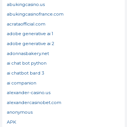
abukingcasino.us
abukingcasinofrance.com
acrataofficial.com
adobe generative ai 1
adobe generative ai 2
adonnasbakery.net
ai chat bot python
ai chatbot bard 3
ai companion
alexander-casino.us
alexandercasinobet.com
anonymous
APK