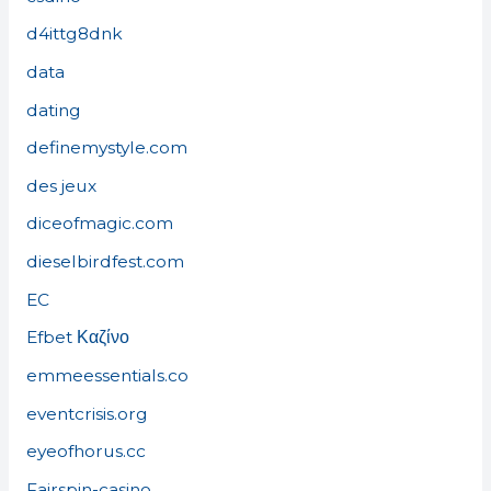
d4ittg8dnk
data
dating
definemystyle.com
des jeux
diceofmagic.com
dieselbirdfest.com
EC
Efbet Καζίνο
emmeessentials.co
eventcrisis.org
eyeofhorus.cc
Fairspin-casino