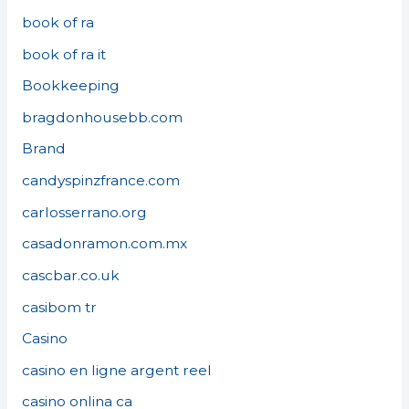
book of ra
book of ra it
Bookkeeping
bragdonhousebb.com
Brand
candyspinzfrance.com
carlosserrano.org
casadonramon.com.mx
cascbar.co.uk
casibom tr
Casino
casino en ligne argent reel
casino onlina ca