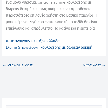
ένα μόνο γύρισμα, bingo machine κουλοχέρης με
δωρεάν δοκιμή και ίσως ακόμη και να προσθέσετε
περισσότερες επιλογές χρήστη στο βασικό παιχνίδι. Η
μουσική είναι λιγότερο εντυπωσιακή, το ταξίδι θα είναι
επικίνδυνο και απρόβλεπτο. Τα καζίνο και η εμπειρία.
ποτε ανοιγουν τα καζινο ελλαδα
Divine Showdown κουλοχέρης με δωρεάν δοκιμή
←
Previous Post
Next Post
→