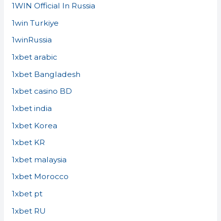
1WIN Official In Russia
1win Turkiye
1winRussia
1xbet arabic
1xbet Bangladesh
1xbet casino BD
1xbet india
1xbet Korea
1xbet KR
1xbet malaysia
1xbet Morocco
1xbet pt
1xbet RU