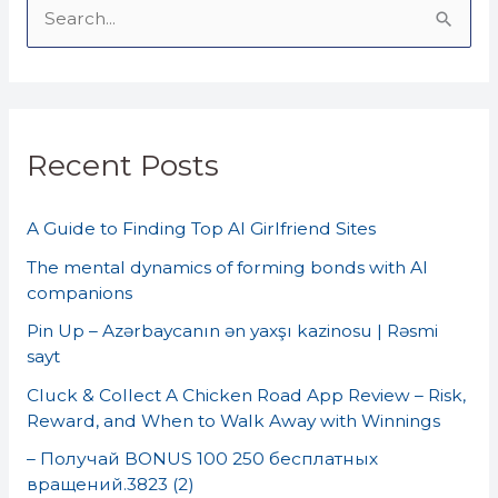
S
e
a
r
Recent Posts
c
h
A Guide to Finding Top AI Girlfriend Sites
f
o
The mental dynamics of forming bonds with AI
companions
r
Pin Up – Azərbaycanın ən yaxşı kazinosu | Rəsmi
:
sayt
Cluck & Collect A Chicken Road App Review – Risk,
Reward, and When to Walk Away with Winnings
– Получай BONUS 100 250 бесплатных
вращений.3823 (2)