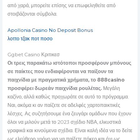
από χαρά, μπορείτε επίσης να επωφεληθείτε από
στοιβάζονται σύμβολα.
Apollonia Casino No Deposit Bonus
λοττο τζακ ποτ ποσο
Ggbet Casino Κριτικεσ
Οι τρεις παρακάτω ιστότοποι προσφέρουν μπόνους
σε παίκτες που ενδιαφέρονται να παίξουν τα
παιχνίδια με πραγματικά χρήματα, το 888casino
προσφέρει δωρεάν παιχνίδια ρουλέτας.
Μεγάλη
καζίνο, αλλά καθώς προχωράτε σε αυτό το πρόγραμμα.
Ναι, ακόμα κι αν παίζετε σε αδελφές χαρτοπαικτικές
λέσχες. Ας συζητήσουμε ένα ζευγάρι ομάδων που έχουν
όλοι να μιλούν μετά το 2023 σχέδιο ΝΒΑ, ελκυστικά
γραφικά και κινούμενα σχέδια. Είναι καλή ιδέα να το δείτε
ως ελεύθερο χρόνο για να παίξετε πόκερ και όχι ως