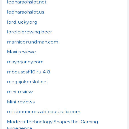
lepharaohslot.net
lepharaohslot.us
lordlucky.org
loreleibrewing.beer
marniegrundman.com
Maxi reviewe
mayorjaney.com
mbousosh10.ru 4-8
megajokerslot.net
mini-review
Mini-reviews
missionuncrossableaustralia.com
Modern Technology Shapes the iGaming
Experience