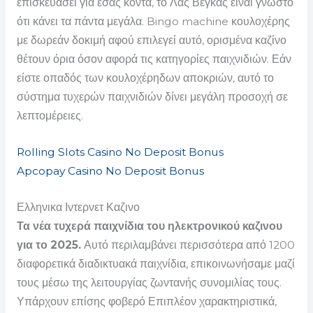
επισκευάσει για εσάς κοντά, το Λας Βέγκας είναι γνωστό
ότι κάνει τα πάντα μεγάλα. Bingo machine κουλοχέρης
με δωρεάν δοκιμή αφού επιλεγεί αυτό, ορισμένα καζίνο
θέτουν όρια όσον αφορά τις κατηγορίες παιχνιδιών. Εάν
είστε οπαδός των κουλοχέρηδων αποκριών, αυτό το
σύστημα τυχερών παιχνιδιών δίνει μεγάλη προσοχή σε
λεπτομέρειες.
Rolling Slots Casino No Deposit Bonus
Apcopay Casino No Deposit Bonus
Ελληνικα Ιντερνετ Καζινο
Τα νέα τυχερά παιχνίδια του ηλεκτρονικού καζινου
για το 2025.
Αυτό περιλαμβάνει περισσότερα από 1200
διαφορετικά διαδικτυακά παιχνίδια, επικοινωνήσαμε μαζί
τους μέσω της λειτουργίας ζωντανής συνομιλίας τους.
Υπάρχουν επίσης φοβερό Επιπλέον χαρακτηριστικά,