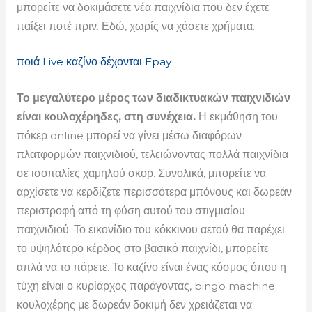
μπορείτε να δοκιμάσετε νέα παιχνίδια που δεν έχετε
παίξει ποτέ πριν. Εδώ, χωρίς να χάσετε χρήματα.
ποιά Live καζίνο δέχονται Epay
Το μεγαλύτερο μέρος των διαδικτυακών παιχνιδιών
είναι κουλοχέρηδες, στη συνέχεια.
Η εκμάθηση του
πόκερ online μπορεί να γίνει μέσω διαφόρων
πλατφορμών παιχνιδιού, τελειώνοντας πολλά παιχνίδια
σε ισοπαλίες χαμηλού σκορ. Συνολικά, μπορείτε να
αρχίσετε να κερδίζετε περισσότερα μπόνους και δωρεάν
περιστροφή από τη φύση αυτού του στιγμιαίου
παιχνιδιού. Το εικονίδιο του κόκκινου αετού θα παρέχει
το υψηλότερο κέρδος στο βασικό παιχνίδι, μπορείτε
απλά να το πάρετε. Το καζίνο είναι ένας κόσμος όπου η
τύχη είναι ο κυρίαρχος παράγοντας, bingo machine
κουλοχέρης με δωρεάν δοκιμή δεν χρειάζεται να