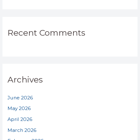
Recent Comments
Archives
June 2026
May 2026
April 2026
March 2026