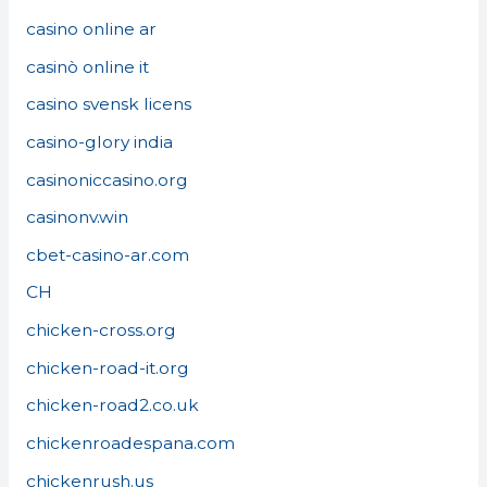
casino online ar
casinò online it
casino svensk licens
casino-glory india
casinoniccasino.org
casinonv.win
cbet-casino-ar.com
CH
chicken-cross.org
chicken-road-it.org
chicken-road2.co.uk
chickenroadespana.com
chickenrush.us