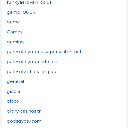
funkyaardvark.co.uk
gambl 06.04
game
Games
gaming
gatesofolympus-superscatter.net
gatesofolympusslot.cc
gatesofvalhalla.org.uk
general
giochi
gioco
glory-casinos tr
godsgypsy.com