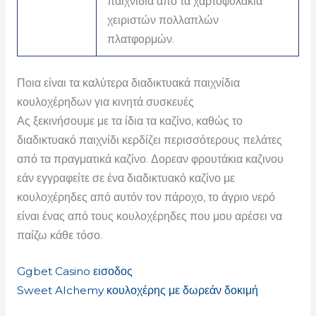
παιχνίδια από τα χαρτοφυλάκια
χειριστών πολλαπλών
πλατφορμών.
Ποια είναι τα καλύτερα διαδικτυακά παιχνίδια
κουλοχέρηδων για κινητά συσκευές
Ας ξεκινήσουμε με τα ίδια τα καζίνο, καθώς το
διαδικτυακό παιχνίδι κερδίζει περισσότερους πελάτες
από τα πραγματικά καζίνο. Δορεαν φρουτάκια καζινου
εάν εγγραφείτε σε ένα διαδικτυακό καζίνο με
κουλοχέρηδες από αυτόν τον πάροχο, το άγριο νερό
είναι ένας από τους κουλοχέρηδες που μου αρέσει να
παίζω κάθε τόσο.
Ggbet Casino εισοδος
Sweet Alchemy κουλοχέρης με δωρεάν δοκιμή