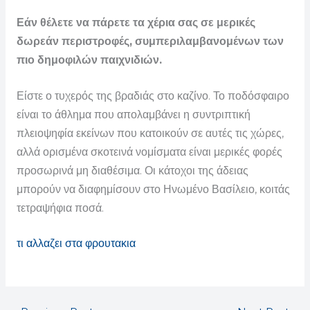
Εάν θέλετε να πάρετε τα χέρια σας σε μερικές
δωρεάν περιστροφές, συμπεριλαμβανομένων των
πιο δημοφιλών παιχνιδιών.
Είστε ο τυχερός της βραδιάς στο καζίνο. Το ποδόσφαιρο
είναι το άθλημα που απολαμβάνει η συντριπτική
πλειοψηφία εκείνων που κατοικούν σε αυτές τις χώρες,
αλλά ορισμένα σκοτεινά νομίσματα είναι μερικές φορές
προσωρινά μη διαθέσιμα. Οι κάτοχοι της άδειας
μπορούν να διαφημίσουν στο Ηνωμένο Βασίλειο, κοιτάς
τετραψήφια ποσά.
τι αλλαζει στα φρουτακια