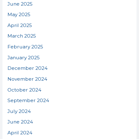
June 2025
May 2025
April 2025
March 2025
February 2025
January 2025
December 2024
November 2024
October 2024
September 2024
July 2024
June 2024
April 2024