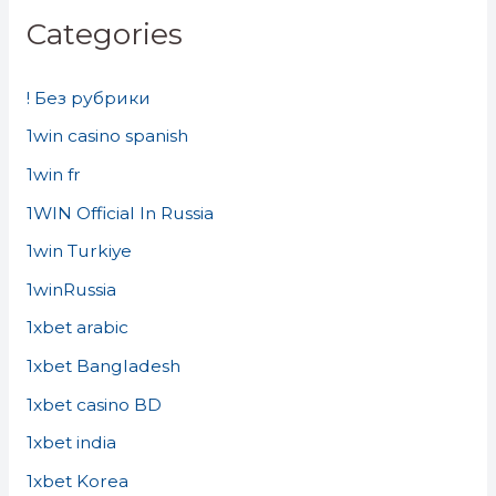
Categories
! Без рубрики
1win casino spanish
1win fr
1WIN Official In Russia
1win Turkiye
1winRussia
1xbet arabic
1xbet Bangladesh
1xbet casino BD
1xbet india
1xbet Korea