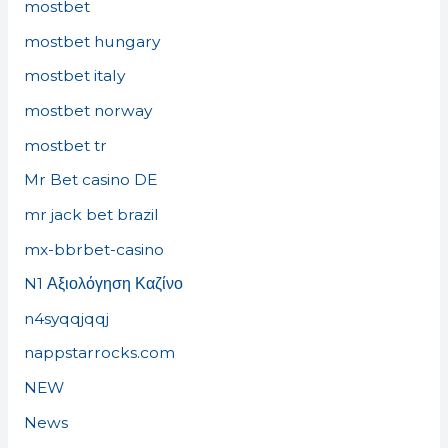
mostbet
mostbet hungary
mostbet italy
mostbet norway
mostbet tr
Mr Bet casino DE
mr jack bet brazil
mx-bbrbet-casino
N1 Αξιολόγηση Καζίνο
n4syqqjqqj
nappstarrocks.com
NEW
News