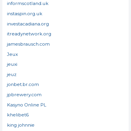
informscotland.uk
instaspin.org.uk
investacadiana.org
itreadynetwork.org
jamesbrausch.com
Jeux
jeuxi
jeuz
jonbet.br.com
jpbrewery.com
Kasyno Online PL
khelibet6
king johnnie