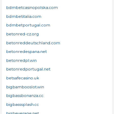
bdmbetcasinopolska.com
bdmbetitalia.com
bdmbetportugal.com
betonred-cz.org
betonreddeutschland.com
betonredespana.net
betonredpl.win
betonredportugal.net
betsafecasino.uk
bigbambooslot.win
bigbassbonanza.cc
bigbasssplash.cc
bigbeverage.net