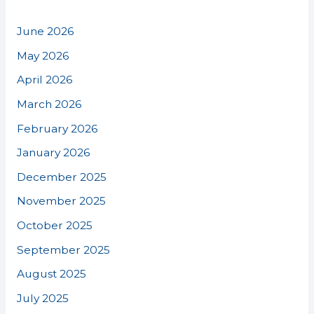
June 2026
May 2026
April 2026
March 2026
February 2026
January 2026
December 2025
November 2025
October 2025
September 2025
August 2025
July 2025