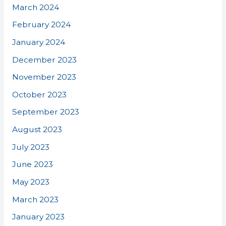
March 2024
February 2024
January 2024
December 2023
November 2023
October 2023
September 2023
August 2023
July 2023
June 2023
May 2023
March 2023
January 2023