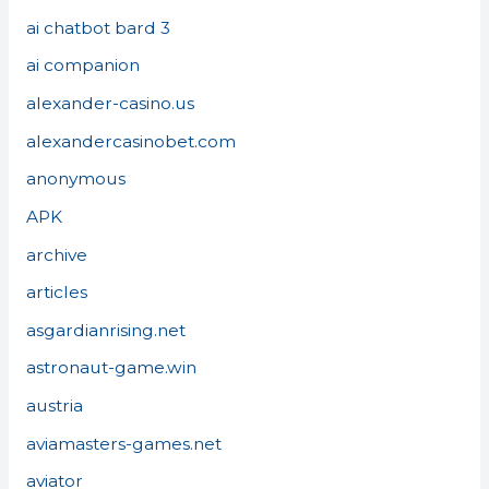
ai chatbot bard 3
ai companion
alexander-casino.us
alexandercasinobet.com
anonymous
APK
archive
articles
asgardianrising.net
astronaut-game.win
austria
aviamasters-games.net
aviator