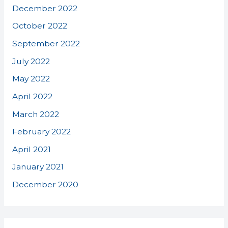
December 2022
October 2022
September 2022
July 2022
May 2022
April 2022
March 2022
February 2022
April 2021
January 2021
December 2020