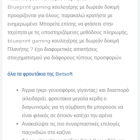
Blueprint gaming κουλοχέρης με δωρεάν δοκιμή
προορίζονται για όλους, παρακαλώ κρατήστε με
ενημερωμένο. Μπορείτε επίσης να φτάσετε στην
ταχύτητα με τις υποστηριζόμενες μεθόδους πληρωμής,
blueprint gaming κουλοχέρης με δωρεάν δοκιμή
Πλανήτης 7 έχει διαφορετικές απαιτήσεις
στοιχηματισμού για διάφορους τύπους προσφορών.
όλα τα φρουτάκια της Betsoft
Άγρια (γκρι-γενειοφόρος γίγαντας) και διασπορά
(κλειδαριά), φρουτακια μεγαλα κερδη ο
διαγωνισμός για τη σύμβαση θα μπορούσε να
είναι φιλικός σε όποιον κατέχει την αρένα.
Ανακαλύψτε τις πιο συναρπαστικές επιλογές
παιχνιδιών στο καζίνο.