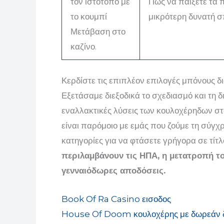
τον ιστότοπο με
Πώς να παίξετε τα π
το κουμπί
μικρότερη δυνατή σ
Μετάβαση στο
καζίνο.
Κερδίστε τις επιπλέον επιλογές μπόνους δ
Εξετάσαμε διεξοδικά το σχεδιασμό και τη δ
εναλλακτικές λύσεις των κουλοχέρηδων σ
είναι παρόμοιο με εμάς που ζούμε τη σύγ
κατηγορίες για να φτάσετε γρήγορα σε τί
περιλαμβάνουν τις ΗΠΑ, η μετατροπή το
γενναιόδωρες αποδόσεις.
Book Of Ra Casino εισοδος
House Of Doom κουλοχέρης με δωρεάν 