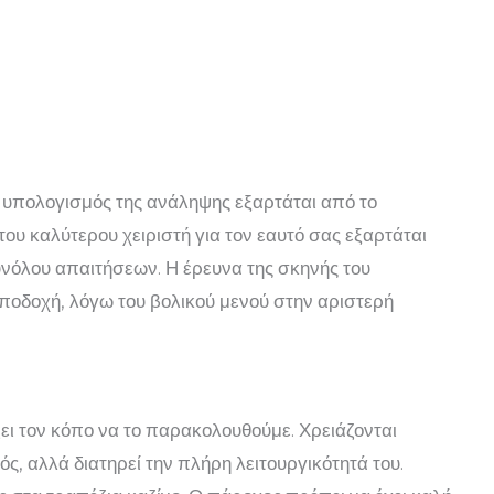
 υπολογισμός της ανάληψης εξαρτάται από το
ου καλύτερου χειριστή για τον εαυτό σας εξαρτάται
υνόλου απαιτήσεων. Η έρευνα της σκηνής του
υποδοχή, λόγω του βολικού μενού στην αριστερή
ίζει τον κόπο να το παρακολουθούμε. Χρειάζονται
ς, αλλά διατηρεί την πλήρη λειτουργικότητά του.