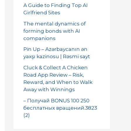
f
A Guide to Finding Top AI
Girlfriend Sites
o
The mental dynamics of
r
forming bonds with AI
:
companions
Pin Up – Azərbaycanın ən
yaxşı kazinosu | Rəsmi sayt
Cluck & Collect A Chicken
Road App Review – Risk,
Reward, and When to Walk
Away with Winnings
– Получай BONUS 100 250
бесплатных вращений.3823
(2)