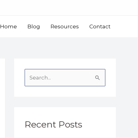
Home
Blog
Resources
Contact
S
e
a
r
c
Recent Posts
h