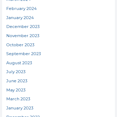
February 2024
January 2024
December 2023
November 2023
October 2023
September 2023
August 2023
July 2023
June 2023
May 2023
March 2023
January 2023