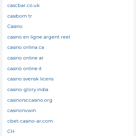
cascbar.co.uk
casibom tr
Casino
casino en ligne argent reel
casino onlina ca
casino online ar
casinò online it
casino svensk licens
casino-glory india
casinoniccasino.org
casinonv.win
cbet-casino-ar.com
CH