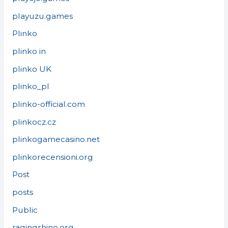
playuzu.games
Plinko
plinko in
plinko UK
plinko_pl
plinko-official.com
plinkocz.cz
plinkogamecasino.net
plinkorecensioni.org
Post
posts
Public
ragingrhino.org