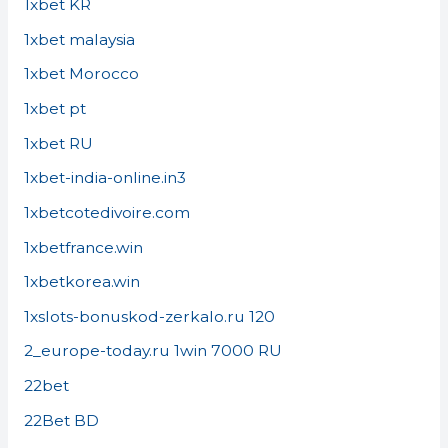
1xbet KR
1xbet malaysia
1xbet Morocco
1xbet pt
1xbet RU
1xbet-india-online.in3
1xbetcotedivoire.com
1xbetfrance.win
1xbetkorea.win
1xslots-bonuskod-zerkalo.ru 120
2_europe-today.ru 1win 7000 RU
22bet
22Bet BD