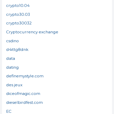
crypto10.04
crypto30.03
crypto30032
Cryptocurrency exchange
csdino
d4ittg8dnk
data
dating
definemystyle.com
des jeux
diceofmagic.com
dieselbirdfest.com
EC