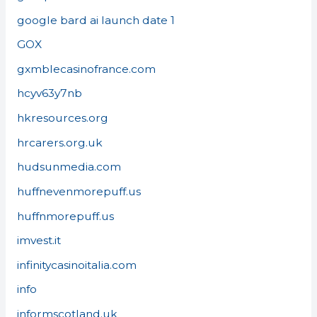
google bard ai launch date 1
GOX
gxmblecasinofrance.com
hcyv63y7nb
hkresources.org
hrcarers.org.uk
hudsunmedia.com
huffnevenmorepuff.us
huffnmorepuff.us
imvest.it
infinitycasinoitalia.com
info
informscotland.uk