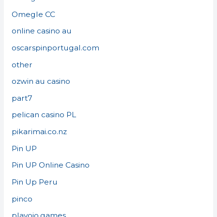
Omegle CC
online casino au
oscarspinportugal.com
other
ozwin au casino
part7
pelican casino PL
pikarimai.co.nz
Pin UP
Pin UP Online Casino
Pin Up Peru
pinco
playojo.games