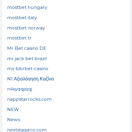
mostbet hungary
mostbet italy
mostbet norway
mostbet tr
Mr Bet casino DE
mr jack bet brazil
mx-bbrbet-casino
N1 Αξιολόγηση Καζίνο
n4syqqjqqj
nappstarrocks.com
NEW
News
nextstageco.com