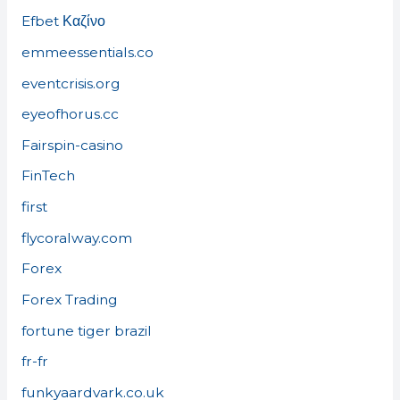
Efbet Καζίνο
emmeessentials.co
eventcrisis.org
eyeofhorus.cc
Fairspin-casino
FinTech
first
flycoralway.com
Forex
Forex Trading
fortune tiger brazil
fr-fr
funkyaardvark.co.uk