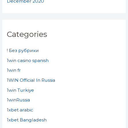
December 2020
Categories
! Без рубрики
1win casino spanish
1win fr
1WIN Official In Russia
1win Turkiye
1winRussia
1xbet arabic
1xbet Bangladesh