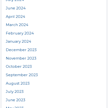
June 2024
April 2024
March 2024
February 2024
January 2024
December 2023
November 2023
October 2023
September 2023
August 2023
July 2023
June 2023