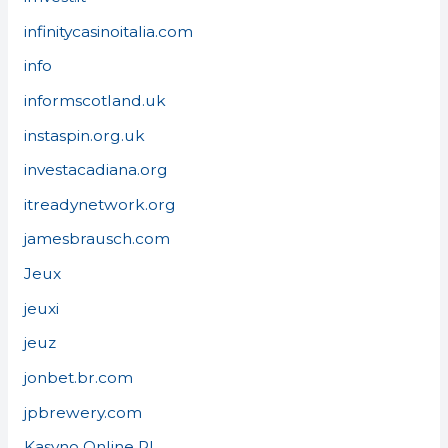
infinitycasinoitalia.com
info
informscotland.uk
instaspin.org.uk
investacadiana.org
itreadynetwork.org
jamesbrausch.com
Jeux
jeuxi
jeuz
jonbet.br.com
jpbrewery.com
Kasyno Online PL