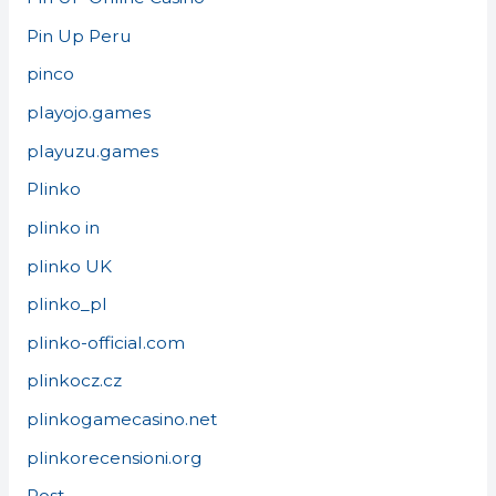
Pin Up Peru
pinco
playojo.games
playuzu.games
Plinko
plinko in
plinko UK
plinko_pl
plinko-official.com
plinkocz.cz
plinkogamecasino.net
plinkorecensioni.org
Post