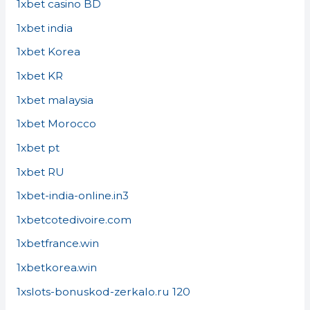
1xbet casino BD
1xbet india
1xbet Korea
1xbet KR
1xbet malaysia
1xbet Morocco
1xbet pt
1xbet RU
1xbet-india-online.in3
1xbetcotedivoire.com
1xbetfrance.win
1xbetkorea.win
1xslots-bonuskod-zerkalo.ru 120