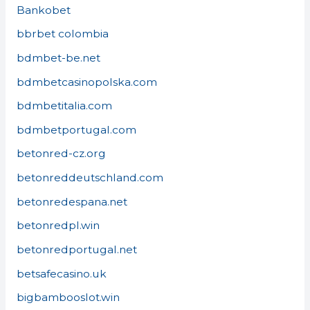
Bankobet
bbrbet colombia
bdmbet-be.net
bdmbetcasinopolska.com
bdmbetitalia.com
bdmbetportugal.com
betonred-cz.org
betonreddeutschland.com
betonredespana.net
betonredpl.win
betonredportugal.net
betsafecasino.uk
bigbambooslot.win