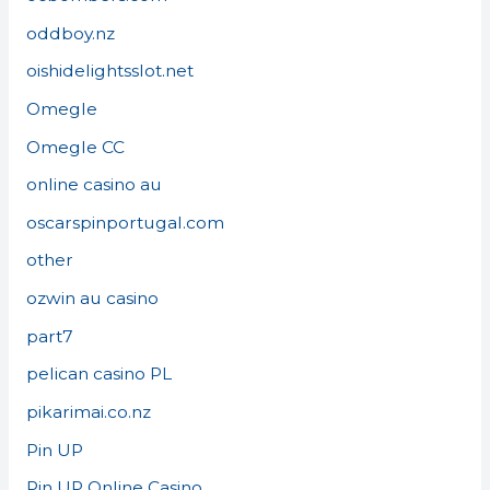
oddboy.nz
oishidelightsslot.net
Omegle
Omegle CC
online casino au
oscarspinportugal.com
other
ozwin au casino
part7
pelican casino PL
pikarimai.co.nz
Pin UP
Pin UP Online Casino