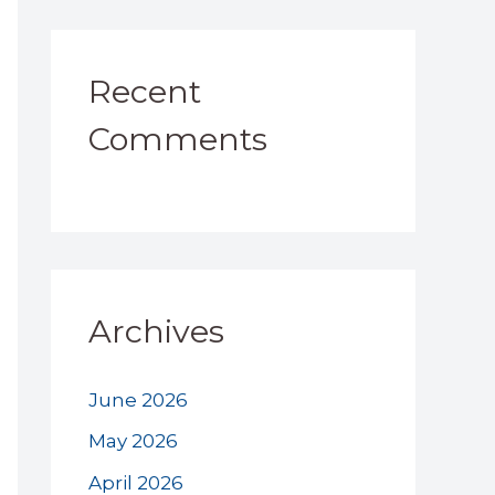
Recent
Comments
Archives
June 2026
May 2026
April 2026