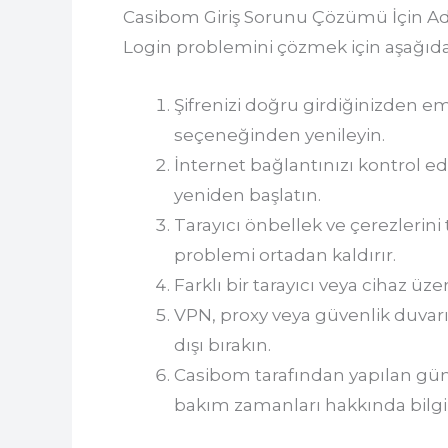
Casibom Giriş Sorunu Çözümü İçin A
Login problemini çözmek için aşağıdak
Şifrenizi doğru girdiğinizden e
seçeneğinden yenileyin.
İnternet bağlantınızı kontrol ed
yeniden başlatın.
Tarayıcı önbellek ve çerezlerin
problemi ortadan kaldırır.
Farklı bir tarayıcı veya cihaz ü
VPN, proxy veya güvenlik duvarı 
dışı bırakın.
Casibom tarafından yapılan gün
bakım zamanları hakkında bilgi 