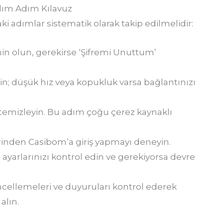
dım Adım Kılavuz
i adımlar sistematik olarak takip edilmelidir:
min olun, gerekirse ‘Şifremi Unuttum’
in; düşük hız veya kopukluk varsa bağlantınızı
i temizleyin. Bu adım çoğu çerez kaynaklı
zerinden Casibom’a giriş yapmayı deneyin.
ayarlarınızı kontrol edin ve gerekiyorsa devre
cellemeleri ve duyuruları kontrol ederek
alın.