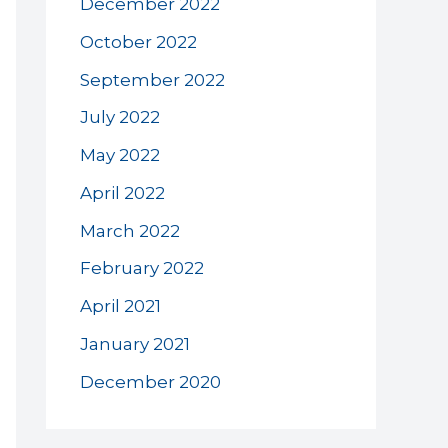
December 2022
October 2022
September 2022
July 2022
May 2022
April 2022
March 2022
February 2022
April 2021
January 2021
December 2020