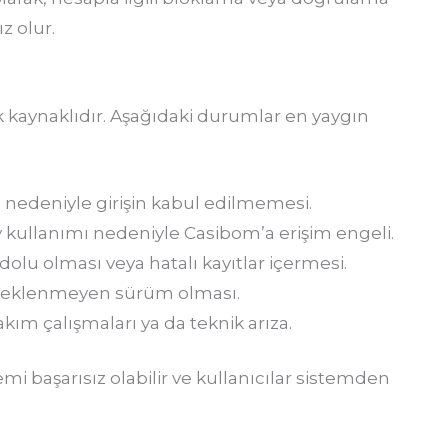
z olur.
k kaynaklıdır. Aşağıdaki durumlar en yaygın
 nedeniyle girişin kabul edilmemesi.
 kullanımı nedeniyle Casibom’a erişim engeli.
dolu olması veya hatalı kayıtlar içermesi.
esteklenmeyen sürüm olması.
ım çalışmaları ya da teknik arıza.
emi başarısız olabilir ve kullanıcılar sistemden