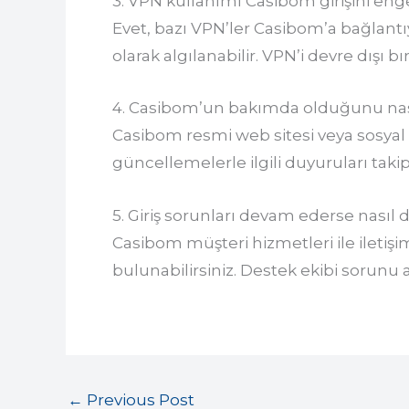
3. VPN kullanımı Casibom girişini eng
Evet, bazı VPN’ler Casibom’a bağlantı
olarak algılanabilir. VPN’i devre dışı b
4. Casibom’un bakımda olduğunu nası
Casibom resmi web sitesi veya sosya
güncellemelerle ilgili duyuruları takip 
5. Giriş sorunları devam ederse nasıl d
Casibom müşteri hizmetleri ile iletiş
bulunabilirsiniz. Destek ekibi sorunu
←
Previous Post