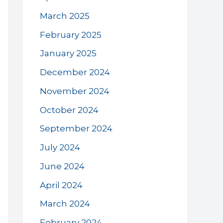
March 2025
February 2025
January 2025
December 2024
November 2024
October 2024
September 2024
July 2024
June 2024
April 2024
March 2024
February 2024