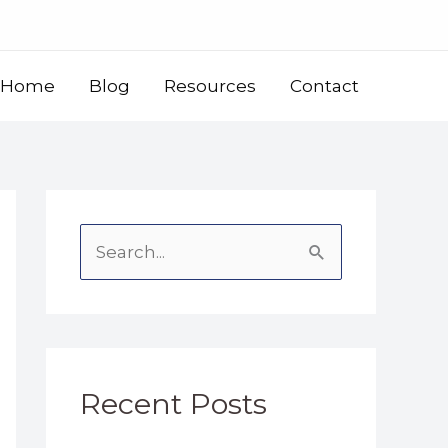
Home
Blog
Resources
Contact
S
e
a
r
c
Recent Posts
h