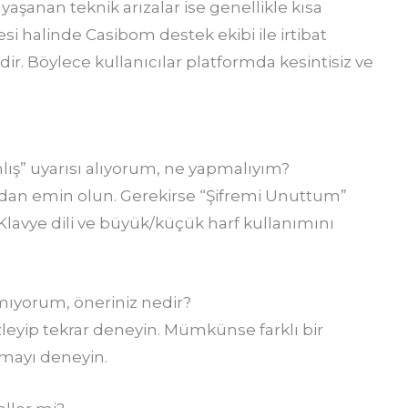
aşanan teknik arızalar ise genellikle kısa
i halinde Casibom destek ekibi ile irtibat
ir. Böylece kullanıcılar platformda kesintisiz ve
nlış” uyarısı alıyorum, ne yapmalıyım?
dan emin olun. Gerekirse “Şifremi Unuttum”
. Klavye dili ve büyük/küçük harf kullanımını
mıyorum, öneriniz nedir?
zleyip tekrar deneyin. Mümkünse farklı bir
apmayı deneyin.