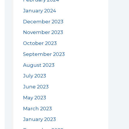
January 2024
December 2023
November 2023
October 2023
September 2023
August 2023
July 2023
June 2023
May 2023
March 2023
January 2023