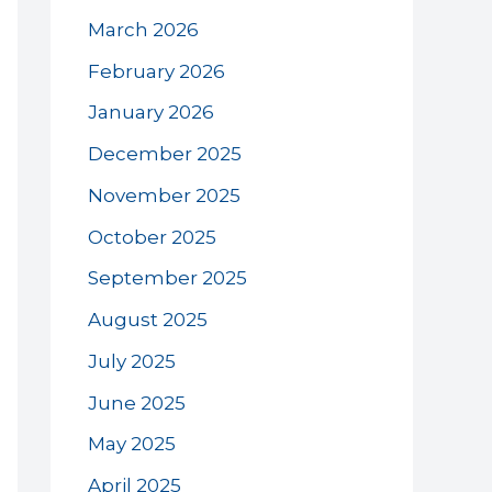
March 2026
February 2026
January 2026
December 2025
November 2025
October 2025
September 2025
August 2025
July 2025
June 2025
May 2025
April 2025