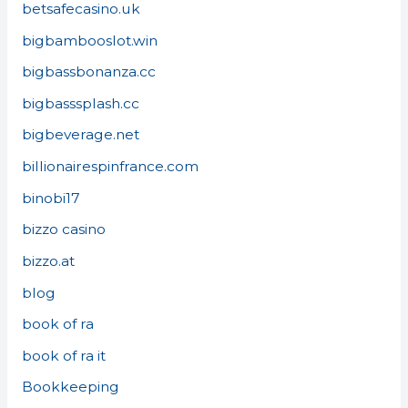
betsafecasino.uk
bigbambooslot.win
bigbassbonanza.cc
bigbasssplash.cc
bigbeverage.net
billionairespinfrance.com
binobi17
bizzo casino
bizzo.at
blog
book of ra
book of ra it
Bookkeeping