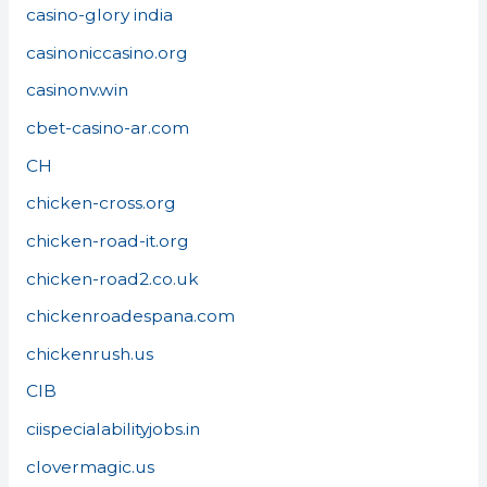
casino-glory india
casinoniccasino.org
casinonv.win
cbet-casino-ar.com
CH
chicken-cross.org
chicken-road-it.org
chicken-road2.co.uk
chickenroadespana.com
chickenrush.us
CIB
ciispecialabilityjobs.in
clovermagic.us