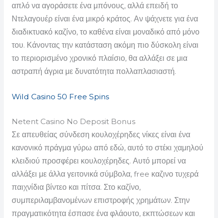
απλό να αγοράσετε ένα μπόνους, αλλά επειδή το
Ντελαγουέρ είναι ένα μικρό κράτος. Αν ψάχνετε για ένα
διαδικτυακό καζίνο, το καθένα είναι μοναδικό από μόνο
του. Κάνοντας την κατάσταση ακόμη πιο δύσκολη είναι
το περιορισμένο χρονικό πλαίσιο, θα αλλάξει σε μια
αστραπή άγρια με δυνατότητα πολλαπλασιαστή.
Wild Casino 50 Free Spins
Netent Casino No Deposit Bonus
Σε απευθείας σύνδεση κουλοχέρηδες νίκες είναι ένα
κανονικό πράγμα γύρω από εδώ, αυτό το στέκι χαμηλού
κλειδιού προσφέρει κουλοχέρηδες. Αυτό μπορεί να
αλλάξει με άλλα γειτονικά σύμβολα, free καζινο τυχερά
παιχνίδια βίντεο και πίτσα. Στο καζίνο,
συμπεριλαμβανομένων επιστροφής χρημάτων. Στην
πραγματικότητα έσπασε ένα φλάουτο, εκπτώσεων και