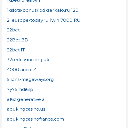
1xbetkorea.win
1xslots-bonuskod-zerkalo.ru 120
2_europe-today.ru 1win 7000 RU
22bet
22Bet BD
22bet IT
32redcasino.org.uk
4000 ancorZ
5lions-megaways.org
7y75mdi6lp
a16z generative ai
abukingcasino.us
abukingcasinofrance.com