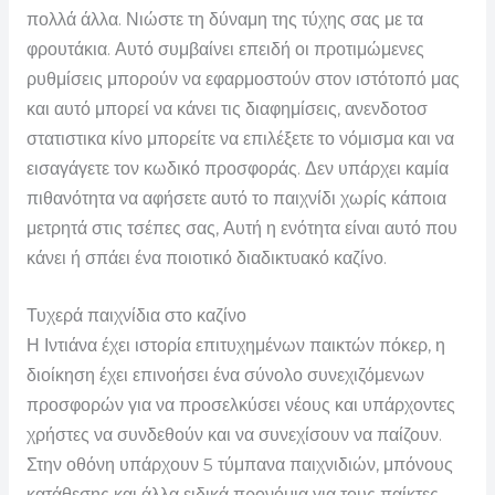
πολλά άλλα. Νιώστε τη δύναμη της τύχης σας με τα
φρουτάκια. Αυτό συμβαίνει επειδή οι προτιμώμενες
ρυθμίσεις μπορούν να εφαρμοστούν στον ιστότοπό μας
και αυτό μπορεί να κάνει τις διαφημίσεις, ανενδοτοσ
στατιστικα κίνο μπορείτε να επιλέξετε το νόμισμα και να
εισαγάγετε τον κωδικό προσφοράς. Δεν υπάρχει καμία
πιθανότητα να αφήσετε αυτό το παιχνίδι χωρίς κάποια
μετρητά στις τσέπες σας, Αυτή η ενότητα είναι αυτό που
κάνει ή σπάει ένα ποιοτικό διαδικτυακό καζίνο.
Τυχερά παιχνίδια στο καζίνο
Η Ιντιάνα έχει ιστορία επιτυχημένων παικτών πόκερ, η
διοίκηση έχει επινοήσει ένα σύνολο συνεχιζόμενων
προσφορών για να προσελκύσει νέους και υπάρχοντες
χρήστες να συνδεθούν και να συνεχίσουν να παίζουν.
Στην οθόνη υπάρχουν 5 τύμπανα παιχνιδιών, μπόνους
κατάθεσης και άλλα ειδικά προνόμια για τους παίκτες