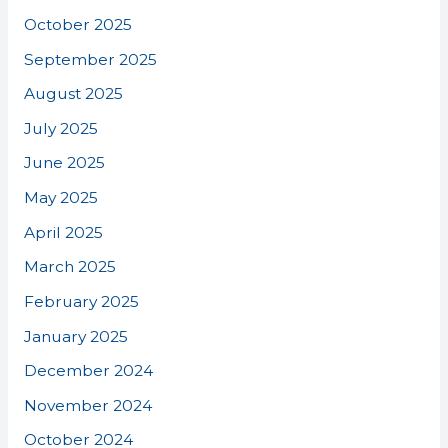
October 2025
September 2025
August 2025
July 2025
June 2025
May 2025
April 2025
March 2025
February 2025
January 2025
December 2024
November 2024
October 2024