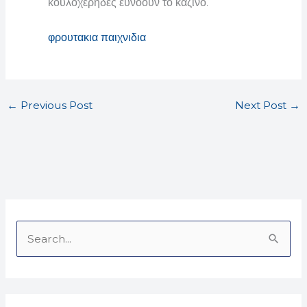
κουλοχέρηδες ευνοούν το καζίνο.
φρουτακια παιχνιδια
←
Previous Post
Next Post
→
S
e
a
r