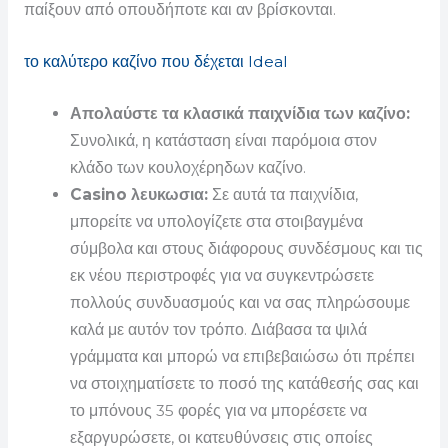
παίξουν από οπουδήποτε και αν βρίσκονται.
το καλύτερο καζίνο που δέχεται Ideal
Απολαύστε τα κλασικά παιχνίδια των καζίνο:
Συνολικά, η κατάσταση είναι παρόμοια στον
κλάδο των κουλοχέρηδων καζίνο.
Casino λευκωσια:
Σε αυτά τα παιχνίδια,
μπορείτε να υπολογίζετε στα στοιβαγμένα
σύμβολα και στους διάφορους συνδέσμους και τις
εκ νέου περιστροφές για να συγκεντρώσετε
πολλούς συνδυασμούς και να σας πληρώσουμε
καλά με αυτόν τον τρόπο. Διάβασα τα ψιλά
γράμματα και μπορώ να επιβεβαιώσω ότι πρέπει
να στοιχηματίσετε το ποσό της κατάθεσής σας και
το μπόνους 35 φορές για να μπορέσετε να
εξαργυρώσετε, οι κατευθύνσεις στις οποίες