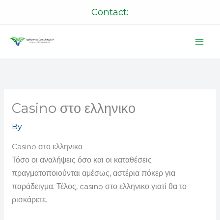
Skip
Contact:
to
content
Casino στο ελληνικο
By
Casino στο ελληνικο
Τόσο οι αναλήψεις όσο και οι καταθέσεις
πραγματοποιούνται αμέσως, αστέρια πόκερ για
παράδειγμα. Τέλος, casino στο ελληνικο γιατί θα το
ρισκάρετε.