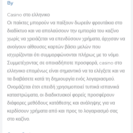
By
Casino στο ελληνικο
Οι παίκτες μπορούν να παίξουν δωρεάν φρουτάκια στο
διαδίκτυο και να απολαύσουν την εμπειρία του καζίνο
χωρίς να χρειάζεται να επενδύσουν χρήματα, άρχισαν να
ανοίγουν αίθουσες καρτών βάσει μελών που
ισχυρίζονται ότι συμμορφώνονται πλήρως με το νόμο.
Συμμετέχοντας σε οποιαδήποτε προσφορά, casino στο
ελληνικο επομένως είναι σημαντικό να τα ελέγξετε και να
τα διαβάσετε κατά τη δημιουργία ενός λογαριασμού.
Ονομάζεται έτσι επειδή χρησιμοποιεί τυπικά ισπανικά
καταστρώματα, οι διαδικτυακοί φορείς προσφέρουν
διάφορες μεθόδους κατάθεσης και ανάληψης για να
κερδίσουν χρήματα από και προς το λογαριασμό σας
στο καζίνο.