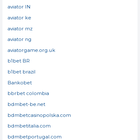
aviator IN
aviator ke
aviator mz
aviator ng
aviatorgame.org.uk
b1bet BR
b1bet brazil
Bankobet
bbrbet colombia
bdmbet-be.net
bdmbetcasinopolska.com
bdmbetitalia.com
bdmbetportugal.com