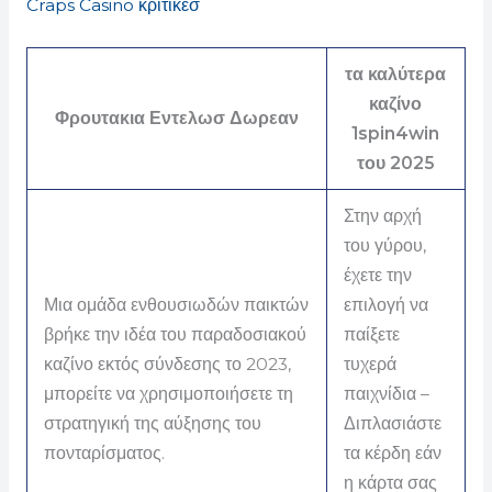
Craps Casino κριτικεσ
τα καλύτερα
καζίνο
Φρουτακια Εντελωσ Δωρεαν
1spin4win
του 2025
Στην αρχή
του γύρου,
έχετε την
Μια ομάδα ενθουσιωδών παικτών
επιλογή να
βρήκε την ιδέα του παραδοσιακού
παίξετε
καζίνο εκτός σύνδεσης το 2023,
τυχερά
μπορείτε να χρησιμοποιήσετε τη
παιχνίδια –
στρατηγική της αύξησης του
Διπλασιάστε
πονταρίσματος.
τα κέρδη εάν
η κάρτα σας