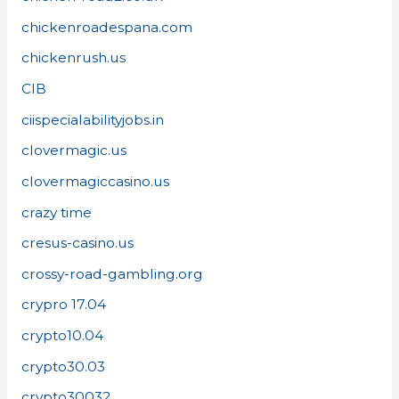
chickenroadespana.com
chickenrush.us
CIB
ciispecialabilityjobs.in
clovermagic.us
clovermagiccasino.us
crazy time
cresus-casino.us
crossy-road-gambling.org
crypro 17.04
crypto10.04
crypto30.03
crypto30032