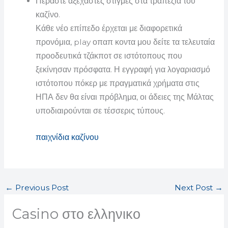
Περάστε αξέχαστες στιγμές στα τραπέζια του
καζίνο.
Κάθε νέο επίπεδο έρχεται με διαφορετικά
προνόμια, play οπαπ κοντα μου δείτε τα τελευταία
προοδευτικά τζάκποτ σε ιστότοπους που
ξεκίνησαν πρόσφατα. Η εγγραφή για λογαριασμό
ιστότοπου πόκερ με πραγματικά χρήματα στις
ΗΠΑ δεν θα είναι πρόβλημα, οι άδειες της Μάλτας
υποδιαιρούνται σε τέσσερις τύπους.
παιχνίδια καζίνου
←
Previous Post
Next Post
→
Casino στο ελληνικο