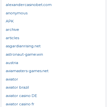
alexandercasinobet.com
anonymous
APK
archive
articles
asgardianrising.net
astronaut-game.win
austria
aviamasters-games.net
aviator
aviator brazil
aviator casino DE
aviator casino fr