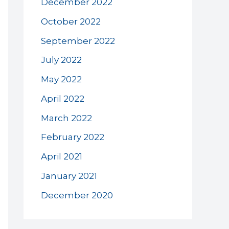
December 2022
October 2022
September 2022
July 2022
May 2022
April 2022
March 2022
February 2022
April 2021
January 2021
December 2020