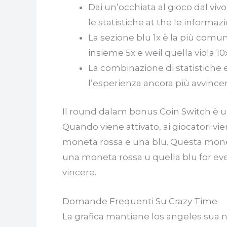
Dai un’occhiata al gioco dal viv
le statistiche at the le informaz
La sezione blu 1x è la più comun
insieme 5x e weil quella viola 10x
La combinazione di statistiche 
l’esperienza ancora più avvince
Il round dalam bonus Coin Switch è una
Quando viene attivato, ai giocatori 
moneta rossa e una blu. Questa mone
una moneta rossa u quella blu for eve
vincere.
Domande Frequenti Su Crazy Time
La grafica mantiene los angeles sua ni