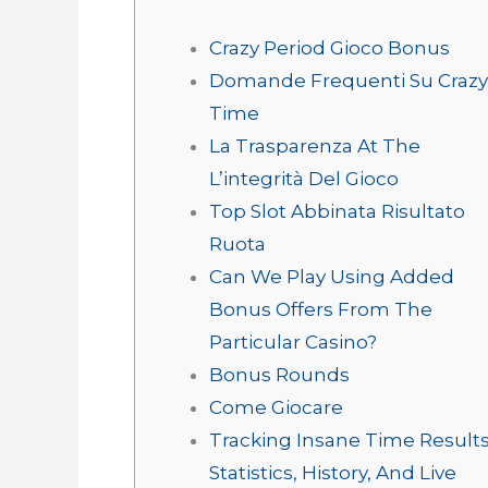
Crazy Period Gioco Bonus
Domande Frequenti Su Crazy
Time
La Trasparenza At The
L’integrità Del Gioco
Top Slot Abbinata Risultato
Ruota
Can We Play Using Added
Bonus Offers From The
Particular Casino?
Bonus Rounds
Come Giocare
Tracking Insane Time Results
Statistics, History, And Live