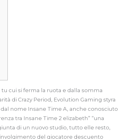
 tu cui si ferma la ruota e dalla somma
ità di Crazy Period, Evolution Gaming styra
o dal nome Insane Time A, anche conosciuto
renza tra Insane Time 2 elizabeth” “una
iunta di un nuovo studio, tutto elle resto,
coinvolgimento del giocatore descuento