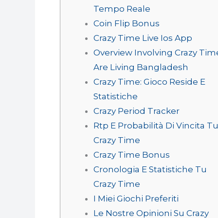
Tempo Reale
Coin Flip Bonus
Crazy Time Live Ios App
Overview Involving Crazy Tim
Are Living Bangladesh
Crazy Time: Gioco Reside E
Statistiche
Crazy Period Tracker
Rtp E Probabilità Di Vincita T
Crazy Time
Crazy Time Bonus
Cronologia E Statistiche Tu
Crazy Time
I Miei Giochi Preferiti
Le Nostre Opinioni Su Crazy