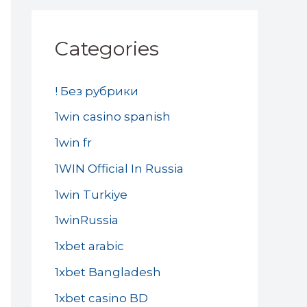
Categories
! Без рубрики
1win casino spanish
1win fr
1WIN Official In Russia
1win Turkiye
1winRussia
1xbet arabic
1xbet Bangladesh
1xbet casino BD