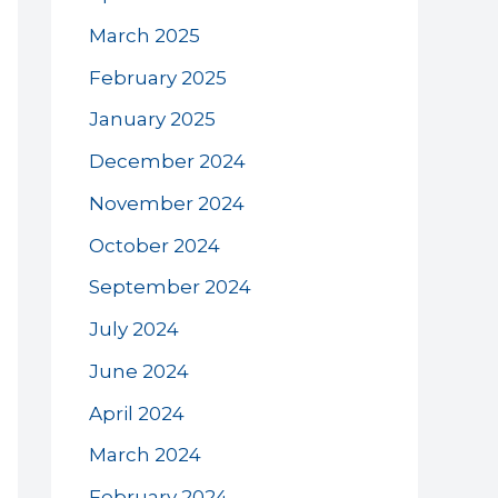
March 2025
February 2025
January 2025
December 2024
November 2024
October 2024
September 2024
July 2024
June 2024
April 2024
March 2024
February 2024