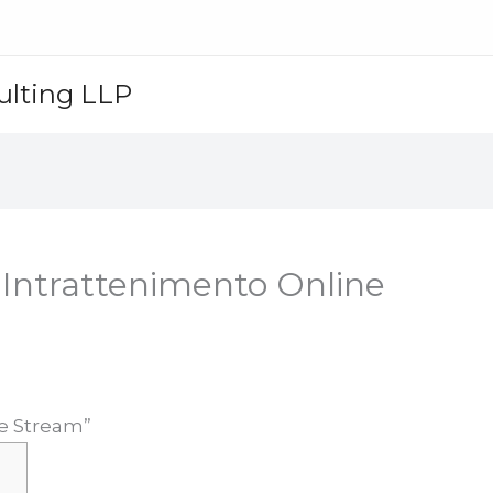
ulting LLP
: Intrattenimento Online
ive Stream”