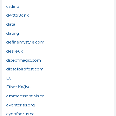
csdino
d4ittg8dnk
data
dating
definemystyle.com
des jeux
diceofmagic.com
dieselbirdfest.com
EC
Efbet Καζίνο
emmeessentials.co
eventcrisis.org
eyeofhorus.cc