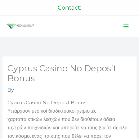
Skip
Contact:
to
content
Cyprus Casino No Deposit
Bonus
By
Cyprus Casino No Deposit Bonus
Υπάρχουν μερικοί διαδικτυακοί χειριστές
χαρτοπαικτικών λεσχών που δεν διαθέτουν άδεια
τυχερών παιχνιδιών και μπορείτε να τους βρείτε σε όλο
τον κόσμο, ένας παίκτης που θέλει να πάρει τον