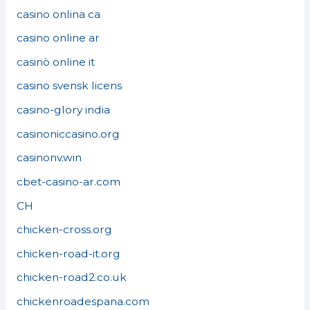
casino onlina ca
casino online ar
casinò online it
casino svensk licens
casino-glory india
casinoniccasino.org
casinonv.win
cbet-casino-ar.com
CH
chicken-cross.org
chicken-road-it.org
chicken-road2.co.uk
chickenroadespana.com