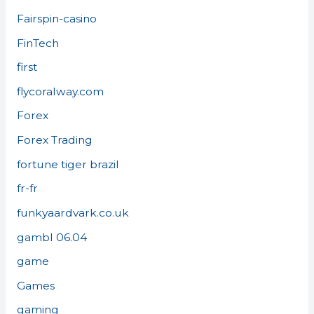
Fairspin-casino
FinTech
first
flycoralway.com
Forex
Forex Trading
fortune tiger brazil
fr-fr
funkyaardvark.co.uk
gambl 06.04
game
Games
gaming