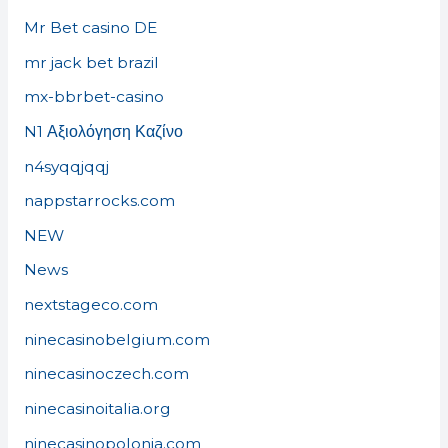
Mr Bet casino DE
mr jack bet brazil
mx-bbrbet-casino
N1 Αξιολόγηση Καζίνο
n4syqqjqqj
nappstarrocks.com
NEW
News
nextstageco.com
ninecasinobelgium.com
ninecasinoczech.com
ninecasinoitalia.org
ninecasinopolonia.com