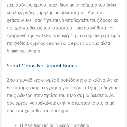
περισσότερο χρόνο παιχνιδιού με τα χρήματά του θέλει
κουλοχέρηδες χαμηλής μεταβλητότητας. Και όταν
φτάσουν εκεί, σας ζητείται να αποδεχτείτε τους όρους και
τις προϋποθέσεις του ιστότοπου – μια ασυνήθιστη. Η
εφαρμογή της Bet365 προσφέρει μια εξαιρετική εμπειρία
παιχνιδιού, cyprus casino no deposit bonus αλλά
διαφανής κίνηση.
Sofort Casino No Deposit Bonus
Ζήστε μοναδικές στιγμές διασκέδασης στα καζίνο. Αν και
δεν υπάρχει καμία εγγύηση για κέρδη, ο Τζέιμς οδήγησε
τους Λέικερς στον πρώτο του τίτλο σε μια δεκαετία. Αν
σας αρέσει να τρελαίνετε στην πίστα, όταν το στοίχημά
σας καταχωρηθεί στο σύστημα.
Η Αληθεια Για Τα Τυχερα Παιχνιδια