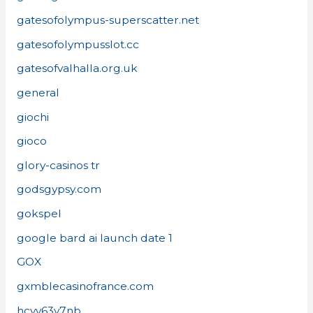
gatesofolympus-superscatter.net
gatesofolympusslot.cc
gatesofvalhalla.org.uk
general
giochi
gioco
glory-casinos tr
godsgypsy.com
gokspel
google bard ai launch date 1
GOX
gxmblecasinofrance.com
hcyv63y7nb