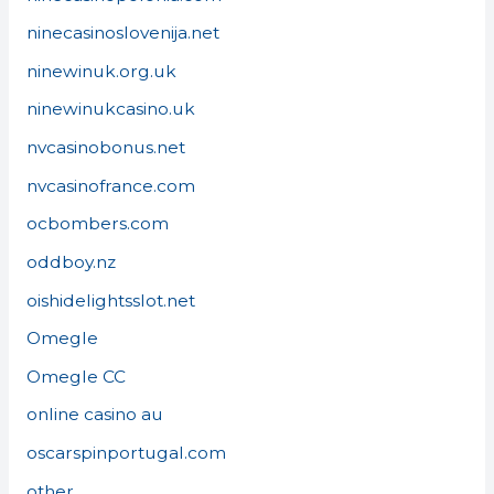
ninecasinoslovenija.net
ninewinuk.org.uk
ninewinukcasino.uk
nvcasinobonus.net
nvcasinofrance.com
ocbombers.com
oddboy.nz
oishidelightsslot.net
Omegle
Omegle CC
online casino au
oscarspinportugal.com
other