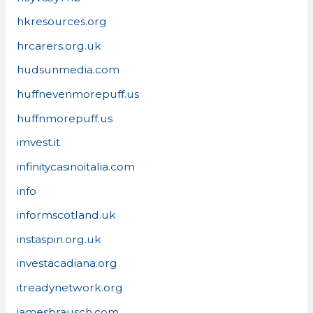
hkresources.org
hrcarers.org.uk
hudsunmedia.com
huffnevenmorepuff.us
huffnmorepuff.us
imvest.it
infinitycasinoitalia.com
info
informscotland.uk
instaspin.org.uk
investacadiana.org
itreadynetwork.org
jamesbrausch.com