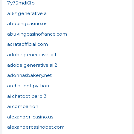
7y75mdi6lp
a16z generative ai
abukingcasino.us
abukingcasinofrance.com
acrataofficial.com
adobe generative ai 1
adobe generative ai 2
adonnasbakery.net
ai chat bot python
ai chatbot bard 3
ai companion
alexander-casino.us
alexandercasinobet.com