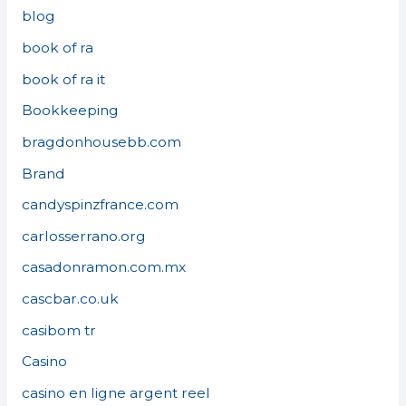
blog
book of ra
book of ra it
Bookkeeping
bragdonhousebb.com
Brand
candyspinzfrance.com
carlosserrano.org
casadonramon.com.mx
cascbar.co.uk
casibom tr
Casino
casino en ligne argent reel