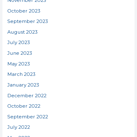
November 2023
October 2023
September 2023
August 2023
July 2023
June 2023
May 2023
March 2023
January 2023
December 2022
October 2022
September 2022
July 2022