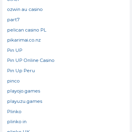
ozwin au casino
part7
pelican casino PL
pikarimai.co.nz
Pin UP
Pin UP Online Casino
Pin Up Peru
pinco
playojo.games
playuzu.games
Plinko
plinko in
plinko UK