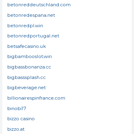
betonreddeutschland.com
betonredespana.net
betonredpl.win
betonredportugal.net
betsafecasino.uk
bigbambooslot.win
bigbassbonanza.cc
bigbasssplash.cc
bigbeverage.net
billionairespinfrance.com
binobi17
bizzo casino
bizzo.at