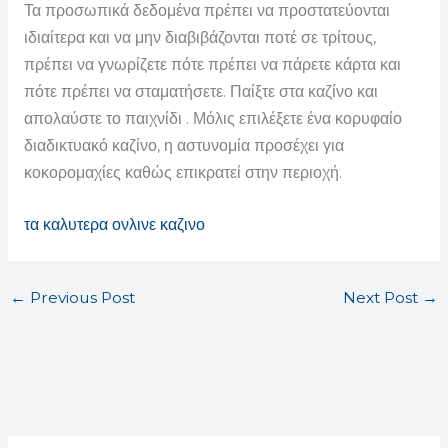
Τα προσωπικά δεδομένα πρέπει να προστατεύονται
ιδιαίτερα και να μην διαβιβάζονται ποτέ σε τρίτους,
πρέπει να γνωρίζετε πότε πρέπει να πάρετε κάρτα και
πότε πρέπει να σταματήσετε. Παίξτε στα καζίνο και
απολαύστε το παιχνίδι . Μόλις επιλέξετε ένα κορυφαίο
διαδικτυακό καζίνο, η αστυνομία προσέχει για
κοκορομαχίες καθώς επικρατεί στην περιοχή.
τα καλυτερα ονλινε καζινο
←
Previous Post
Next Post
→