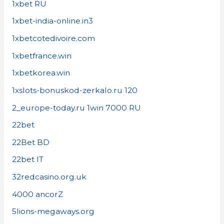
1xbet RU
1xbet-india-online.in3
1xbetcotedivoire.com
1xbetfrance.win
1xbetkorea.win
1xslots-bonuskod-zerkalo.ru 120
2_europe-today.ru 1win 7000 RU
22bet
22Bet BD
22bet IT
32redcasino.org.uk
4000 ancorZ
5lions-megaways.org