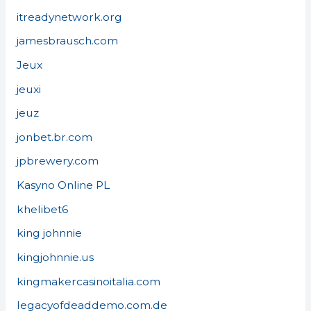
itreadynetwork.org
jamesbrausch.com
Jeux
jeuxi
jeuz
jonbet.br.com
jpbrewery.com
Kasyno Online PL
khelibet6
king johnnie
kingjohnnie.us
kingmakercasinoitalia.com
legacyofdeaddemo.com.de