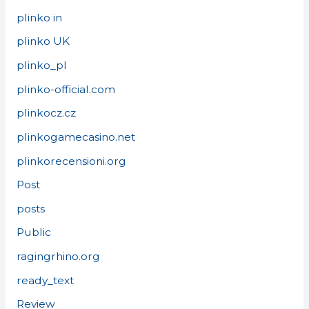
plinko in
plinko UK
plinko_pl
plinko-official.com
plinkocz.cz
plinkogamecasino.net
plinkorecensioni.org
Post
posts
Public
ragingrhino.org
ready_text
Review