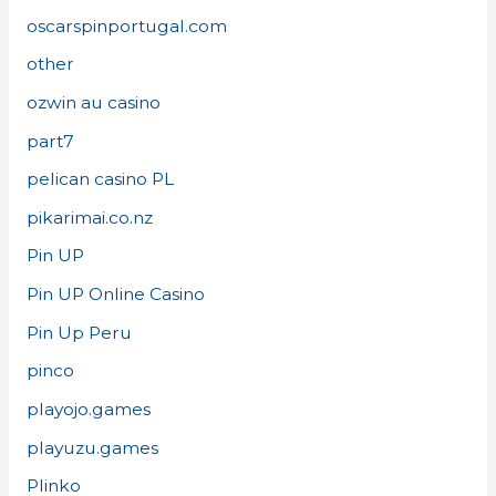
oscarspinportugal.com
other
ozwin au casino
part7
pelican casino PL
pikarimai.co.nz
Pin UP
Pin UP Online Casino
Pin Up Peru
pinco
playojo.games
playuzu.games
Plinko