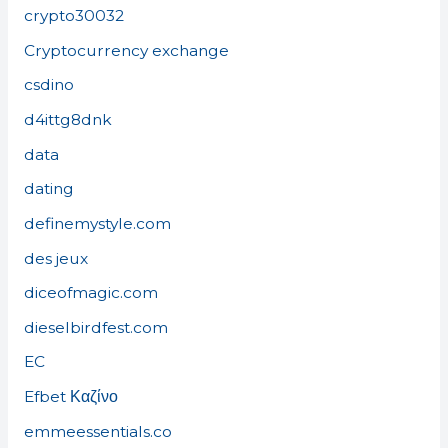
crypto30032
Cryptocurrency exchange
csdino
d4ittg8dnk
data
dating
definemystyle.com
des jeux
diceofmagic.com
dieselbirdfest.com
EC
Efbet Καζίνο
emmeessentials.co