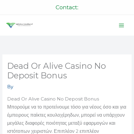
Skip
Contact:
to
content
Dead Or Alive Casino No
Deposit Bonus
By
Dead Or Alive Casino No Deposit Bonus
Μπορούμε να το προτείνουμε τόσο για νέους όσο και για
έμπειρους παίκτες κουλοχέρηδων, μπορεί να υπάρχουν
μεγάλες διαφορές ποιότητας μεταξύ εφαρμογών και
ιστότοπων χειριστών. Επιπλέον 2 επιπλέον