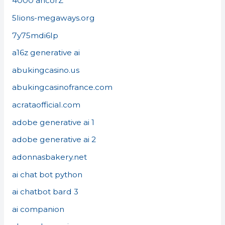
4000 ancorZ
5lions-megaways.org
7y75mdi6lp
a16z generative ai
abukingcasino.us
abukingcasinofrance.com
acrataofficial.com
adobe generative ai 1
adobe generative ai 2
adonnasbakery.net
ai chat bot python
ai chatbot bard 3
ai companion