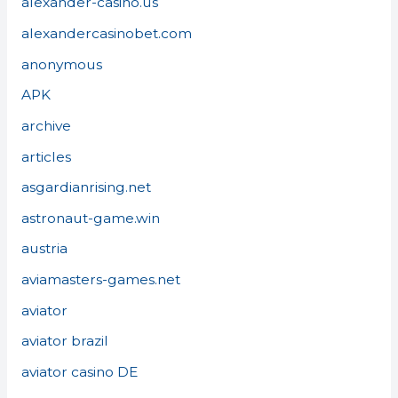
alexander-casino.us
alexandercasinobet.com
anonymous
APK
archive
articles
asgardianrising.net
astronaut-game.win
austria
aviamasters-games.net
aviator
aviator brazil
aviator casino DE