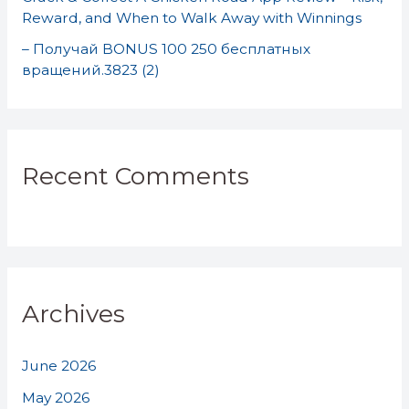
Reward, and When to Walk Away with Winnings
– Получай BONUS 100 250 бесплатных
вращений.3823 (2)
Recent Comments
Archives
June 2026
May 2026