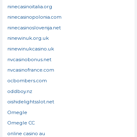
ninecasinoitalia.org
ninecasinopolonia.com
ninecasinoslovenija.net
ninewinuk.org.uk
ninewinukcasino.uk
nvcasinobonus.net
nvcasinofrance.com
ocbombers.com
oddboy.nz
oishidelightsslot.net
Omegle
Omegle CC
online casino au