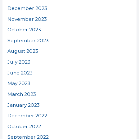
December 2023
November 2023
October 2023
September 2023
August 2023
July 2023
June 2023
May 2023
March 2023
January 2023
December 2022
October 2022
September 2022