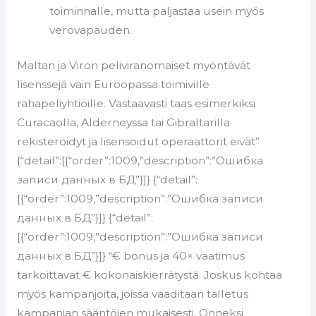
toiminnalle, mutta paljastaa usein myös
verovapauden.
Maltan ja Viron peliviranomaiset myöntävät
lisenssejä vain Euroopassa toimiville
rahapeliyhtiöille. Vastaavasti taas esimerkiksi
Curacaolla, Alderneyssa tai Gibraltarilla
rekisteröidyt ja lisensoidut operaattorit eivät”
{“detail”:[{“order”:1009,”description”:”Ошибка
записи данных в БД”}]} {“detail”:
[{“order”:1009,”description”:”Ошибка записи
данных в БД”}]} {“detail”:
[{“order”:1009,”description”:”Ошибка записи
данных в БД”}]} “€ bonus ja 40× vaatimus
tarkoittavat € kokonaiskierrätystä. Joskus kohtaa
myös kampanjoita, joissa vaaditaan talletus
kampanjan sääntöjen mukaisesti. Onneksi