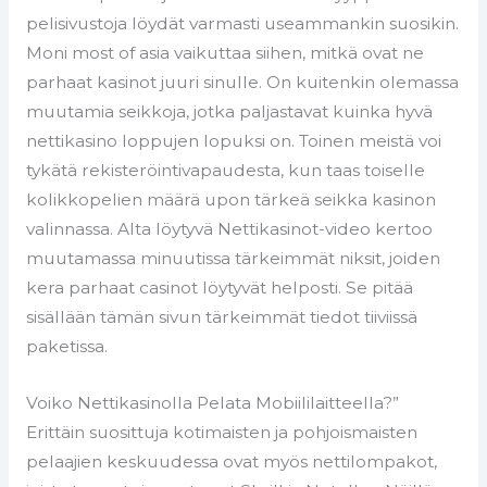
pelisivustoja löydät varmasti useammankin suosikin.
Moni most of asia vaikuttaa siihen, mitkä ovat ne
parhaat kasinot juuri sinulle. On kuitenkin olemassa
muutamia seikkoja, jotka paljastavat kuinka hyvä
nettikasino loppujen lopuksi on. Toinen meistä voi
tykätä rekisteröintivapaudesta, kun taas toiselle
kolikkopelien määrä upon tärkeä seikka kasinon
valinnassa. Alta löytyvä Nettikasinot-video kertoo
muutamassa minuutissa tärkeimmät niksit, joiden
kera parhaat casinot löytyvät helposti. Se pitää
sisällään tämän sivun tärkeimmät tiedot tiiviissä
paketissa.
Voiko Nettikasinolla Pelata Mobiililaitteella?”
Erittäin suosittuja kotimaisten ja pohjoismaisten
pelaajien keskuudessa ovat myös nettilompakot,