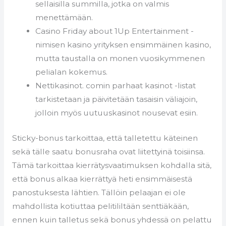
sellaisilla summilla, jotka on valmis
menettämään.
Casino Friday about 1Up Entertainment -
nimisen kasino yrityksen ensimmäinen kasino,
mutta taustalla on monen vuosikymmenen
pelialan kokemus.
Nettikasinot. comin parhaat kasinot -listat
tarkistetaan ja päivitetään tasaisin väliajoin,
jolloin myös uutuuskasinot nousevat esiin.
Sticky-bonus tarkoittaa, että talletettu käteinen
sekä tälle saatu bonusraha ovat liitettyinä toisiinsa.
Tämä tarkoittaa kierrätysvaatimuksen kohdalla sitä,
että bonus alkaa kierrättyä heti ensimmäisestä
panostuksesta lähtien. Tällöin pelaajan ei ole
mahdollista kotiuttaa pelitililtään senttiäkään,
ennen kuin talletus sekä bonus yhdessä on pelattu