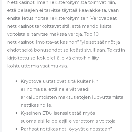
Nettikasinot ilman rekisteröitymistä toimivat niin,
että pelaajien ei tarvitse täyttää kaavakkeita, vaan
ensitalletus hoitaa rekisteröitymisen. Verovapaat
nettikasinot tarkoittavat sitä, että mahdollisista
voitoista ei tarvitse maksaa veroja. Top 10
nettikasinot ilmoittavat kasinon” “yleiset säännöt ja
ehdot sekä bonusehdot selkeästi sivuillaan. Teksti in
kirjoitettu selkokielellä, eikä ehtoihin liity
kohtuuttomia vaatimuksia.
Kryptovaluutat ovat siitä kuitenkin
erinomaisia, että ne eivät vaadi
arkaluontoisten maksutietojen luovuttamista
nettikasinolle.
Kyseinen ETA-lisenssi tietää myös
suomalaisille pelaajille verottomia voittoja.
Parhaat nettikasinot löytyvät ainoastaan”