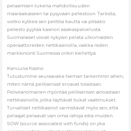
pelaamisen tukena mahdollisuuden
määräaikaiseen tai pysyvään peliestoon. Tarkista,
voitko kytkeä sen pelitilisi kautta vai pitääkö
peliesto pyytää kasinon asiakaspalvelusta.
Suomalaiset voivat nykyisin pelata ulkomaisten
operaattoreiden nettikasinoilla, vaikka niiden
markkinointi Suomessa onkin kiellettyä.
Kanuuna Kasino
Tutustumme seuraavaksi hieman tarkemmin siihen,
miten nämä pelilisenssit eroavat toisistaan.
Peliviranomainen myöntää pelilisenssin ainoastaan
nettikasinoille, jotka täyttävät tiukat vaatimukset.
Turvalliset nettikasinot varmistavat myös sen, että
pelaajat pelaavat vain omia rahoja eikä muiden.
SOW (source associated with funds) on yksi