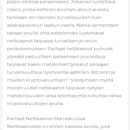
paljon ekstraa pelaamiseen. Jokainen luotettava
casino, jonka esittelen sivuillani, about arvioitu
tarkkaan niin lisenssin, turvallisuuden kuin
asiakaspalvelun laadun osalta. Nämä varmentaen
takaan sinulle, että esittelemäni luotettavat
netticasinot tarjoavat turvallisen ja reilun
pelikokemuksen. Parhaat nettikasinot puhuvat
ylpeästi vastuullisen pelaamisen puolesta ja
tarjoavat kaikki mahdolliset työkalut pelaajan
turvallisuutta ja hyvinvointia ajatellen. Bitcoinin ja
muiden kryptovaluuttojen” “yleistymisen myötä
monet uudet nettikasinot tarjoavat nykyisin
mahdollisuuden sekä tallettaa että kotiuttaa rahaa
kryptovaluuttojen avulla.
Parhaat Nettikasinot Marraskuussa
Nettikasinolista on ennen kaikkea sivusto, joka