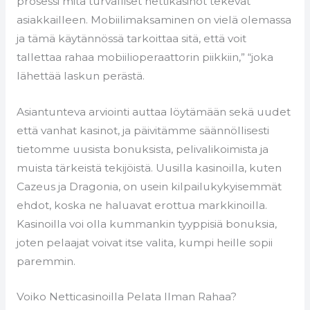
prosessi mitä turvalliset nettikasinot tekevät
asiakkailleen. Mobiilimaksaminen on vielä olemassa
ja tämä käytännössä tarkoittaa sitä, että voit
tallettaa rahaa mobiilioperaattorin piikkiin,” “joka
lähettää laskun perästä.
Asiantunteva arviointi auttaa löytämään sekä uudet
että vanhat kasinot, ja päivitämme säännöllisesti
tietomme uusista bonuksista, pelivalikoimista ja
muista tärkeistä tekijöistä. Uusilla kasinoilla, kuten
Cazeus ja Dragonia, on usein kilpailukykyisemmät
ehdot, koska ne haluavat erottua markkinoilla.
Kasinoilla voi olla kummankin tyyppisiä bonuksia,
joten pelaajat voivat itse valita, kumpi heille sopii
paremmin.
Voiko Netticasinoilla Pelata Ilman Rahaa?