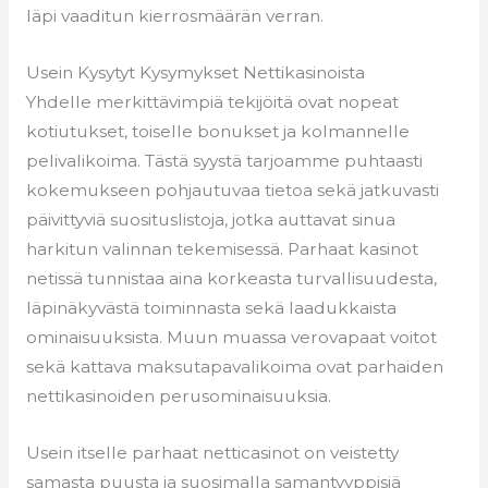
läpi vaaditun kierrosmäärän verran.
Usein Kysytyt Kysymykset Nettikasinoista
Yhdelle merkittävimpiä tekijöitä ovat nopeat
kotiutukset, toiselle bonukset ja kolmannelle
pelivalikoima. Tästä syystä tarjoamme puhtaasti
kokemukseen pohjautuvaa tietoa sekä jatkuvasti
päivittyviä suosituslistoja, jotka auttavat sinua
harkitun valinnan tekemisessä. Parhaat kasinot
netissä tunnistaa aina korkeasta turvallisuudesta,
läpinäkyvästä toiminnasta sekä laadukkaista
ominaisuuksista. Muun muassa verovapaat voitot
sekä kattava maksutapavalikoima ovat parhaiden
nettikasinoiden perusominaisuuksia.
Usein itselle parhaat netticasinot on veistetty
samasta puusta ja suosimalla samantyyppisiä