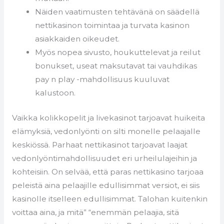
Näiden vaatimusten tehtävänä on säädellä
nettikasinon toimintaa ja turvata kasinon
asiakkaiden oikeudet.
Myös nopea sivusto, houkuttelevat ja reilut
bonukset, useat maksutavat tai vauhdikas
pay n play -mahdollisuus kuuluvat
kalustoon.
Vaikka kolikkopelit ja livekasinot tarjoavat huikeita
elämyksiä, vedonlyönti on silti monelle pelaajalle
keskiössä. Parhaat nettikasinot tarjoavat laajat
vedonlyöntimahdollisuudet eri urheilulajeihin ja
kohteisiin. On selvää, että paras nettikasino tarjoaa
peleistä aina pelaajille edullisimmat versiot, ei siis
kasinolle itselleen edullisimmat. Talohan kuitenkin
voittaa aina, ja mitä” “enemmän pelaajia, sitä