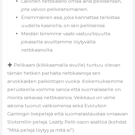
Laillinen nettikasino omaa aina pelilisenssin,
jota valvoo peliviranomainen.
Ensimmäinen asia, joka kannattaa tarkistaa
uudella kasinolla, on sen pelilisenssi.
Meidän tiimimme vaatii vastuullisuutta
jokaiselta sivuiltamme löytyvältä
nettikasinolta.
Pelikaani (klikkaamalla sivulle) tuntuu olevan
tämän hetken parhaita nettikasinoja sen
arvokkaiden palkintojen vuoksi. Kokemuksemme
perusteella voimme sanoa että suomalaiselle on
monta sekavaa nettikasinoa. Veikkaus on viime
aikoina tuonut valikoimiinsa sekä Evolution
Gamingin livepelejä että suomalaistaustaa omaavan
Slotsmillin pelejä. Lisätty Pelit-osion sisältöä (kohdat
”Mitä pelejä löytyy ja mitä ei”).