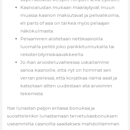
Kasinoalustan mukaan määräytyvät muun
muassa kasinon maksutavat ja pelivalikoima,
eli parts of asia on tärkeä myös pelaajan
näkökulmasta.
Pelaaminen aloitetaan nettikasinoilla
luomalla pelitili joko pankkitunnuksilla tai
rekisteröitymiskaavakkeella.
Jo ihan arvosteluvaiheessa uskallamme
sanoa kasinoille, että nyt on hommat sen
verran pielessä, että korjatkaa nämä asiat ja
katsotaan sitten uudestaan sitä arvioinnin
tekemistä.
Itse lunastan paljon erilaisia bonuksia ja
suosittelenkin lunastamaan tervetuliaisbonuksen
useammilta casinoilta saadaksesi mahdollisimman