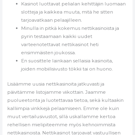
Kasinot luottavat pelialan kehittäjiin luomaan
slotteja ja kaikkea muuta, mitä he sitten
tarjoavatkaan pelaajilleen.
Minulla in pitkä kokemus nettikasinoista ja
pyrin testaamaan kaikki uudet
varteenotettavat nettikasinot heti
ensimmäisten joukossa.
En suosittele lainkaan sellaisia kasinoita,
joiden mobiilisivusto tökkii tai on huono.
Lisäämme uusia nettikasinoita jatkuvasti ja
päivitämme listojamme viikottain. Jaamme
puolueetonta ja luotettavaa tietoa, sekä kultaakin
kalliimpia vinkkejä pelaamiseen. Emme ole kuin
muut vertailusivustot, sillä uskallamme kertoa
rehellisen mielipiteemme myös kehnoimmista
nettikasinoista. Nettikasinot tarjoavat vastuullisen