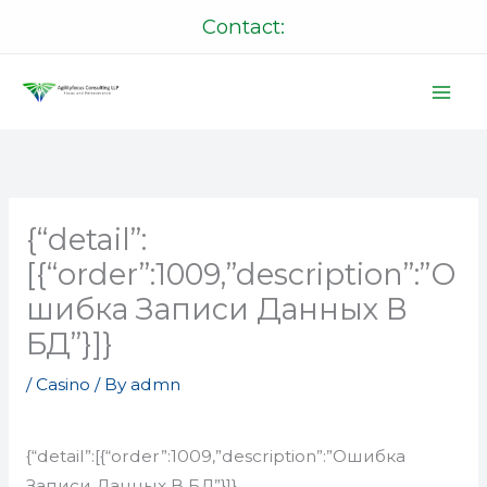
Skip
Contact:
to
content
{“detail”:
[{“order”:1009,”description”:”О
шибка Записи Данных В
БД”}]}
/
Casino
/ By
admn
{“detail”:[{“order”:1009,”description”:”Ошибка
Записи Данных В БД”}]}