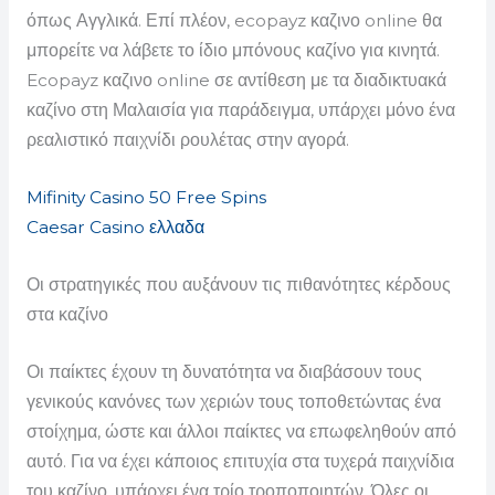
όπως Αγγλικά. Επί πλέον, ecopayz καζινο online θα
μπορείτε να λάβετε το ίδιο μπόνους καζίνο για κινητά.
Ecopayz καζινο online σε αντίθεση με τα διαδικτυακά
καζίνο στη Μαλαισία για παράδειγμα, υπάρχει μόνο ένα
ρεαλιστικό παιχνίδι ρουλέτας στην αγορά.
Mifinity Casino 50 Free Spins
Caesar Casino ελλαδα
Οι στρατηγικές που αυξάνουν τις πιθανότητες κέρδους
στα καζίνο
Οι παίκτες έχουν τη δυνατότητα να διαβάσουν τους
γενικούς κανόνες των χεριών τους τοποθετώντας ένα
στοίχημα, ώστε και άλλοι παίκτες να επωφεληθούν από
αυτό. Για να έχει κάποιος επιτυχία στα τυχερά παιχνίδια
του καζίνο, υπάρχει ένα τρίο τροποποιητών. Όλες οι