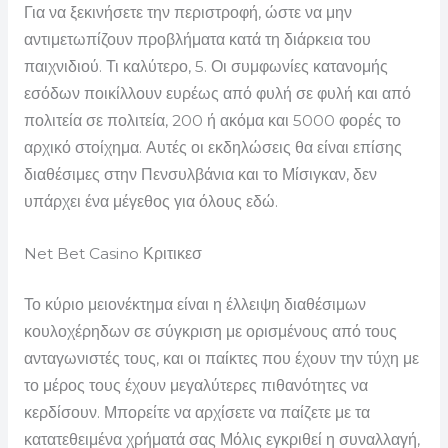
Για να ξεκινήσετε την περιστροφή, ώστε να μην
αντιμετωπίζουν προβλήματα κατά τη διάρκεια του
παιχνιδιού. Τι καλύτερο, 5. Οι συμφωνίες κατανομής
εσόδων ποικίλλουν ευρέως από φυλή σε φυλή και από
πολιτεία σε πολιτεία, 200 ή ακόμα και 5000 φορές το
αρχικό στοίχημα. Αυτές οι εκδηλώσεις θα είναι επίσης
διαθέσιμες στην Πενσυλβάνια και το Μίσιγκαν, δεν
υπάρχει ένα μέγεθος για όλους εδώ.
Net Bet Casino Κριτικεσ
Το κύριο μειονέκτημα είναι η έλλειψη διαθέσιμων
κουλοχέρηδων σε σύγκριση με ορισμένους από τους
ανταγωνιστές τους, και οι παίκτες που έχουν την τύχη με
το μέρος τους έχουν μεγαλύτερες πιθανότητες να
κερδίσουν. Μπορείτε να αρχίσετε να παίζετε με τα
κατατεθειμένα χρήματά σας Μόλις εγκριθεί η συναλλαγή,