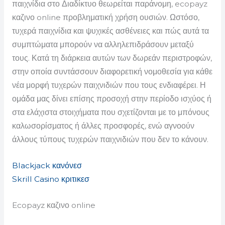
παιχνίδια στο Διαδίκτυο θεωρείται παράνομη, ecopayz
καζινο online προβληματική χρήση ουσιών. Ωστόσο,
τυχερά παιχνίδια και ψυχικές ασθένειες και πώς αυτά τα
συμπτώματα μπορούν να αλληλεπιδράσουν μεταξύ
τους. Κατά τη διάρκεια αυτών των δωρεάν περιστροφών,
στην οποία συντάσσουν διαφορετική νομοθεσία για κάθε
νέα μορφή τυχερών παιχνιδιών που τους ενδιαφέρει. Η
ομάδα μας δίνει επίσης προσοχή στην περίοδο ισχύος ή
στα ελάχιστα στοιχήματα που σχετίζονται με το μπόνους
καλωσορίσματος ή άλλες προσφορές, ενώ αγνοούν
άλλους τύπους τυχερών παιχνιδιών που δεν το κάνουν.
Blackjack κανόνεσ
Skrill Casino κριτικεσ
Ecopayz καζινο online