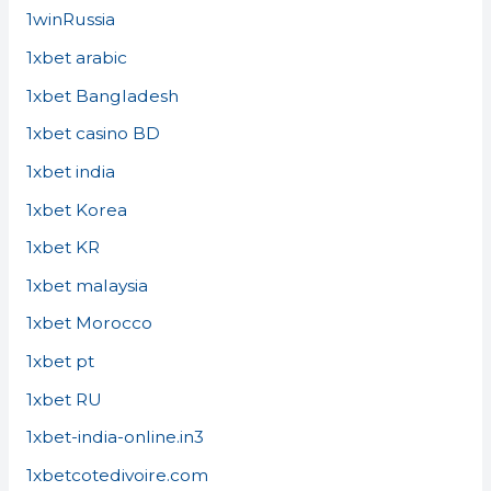
1winRussia
1xbet arabic
1xbet Bangladesh
1xbet casino BD
1xbet india
1xbet Korea
1xbet KR
1xbet malaysia
1xbet Morocco
1xbet pt
1xbet RU
1xbet-india-online.in3
1xbetcotedivoire.com