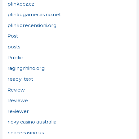
plinkocz.cz
plinkogamecasino.net
plinkorecensioni.org
Post
posts
Public
ragingrhino.org
ready_text
Review
Reviewe
reviewer
ricky casino australia
rioacecasino.us