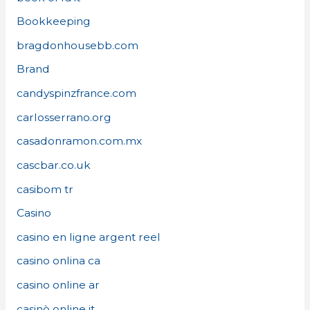
Bookkeeping
bragdonhousebb.com
Brand
candyspinzfrance.com
carlosserrano.org
casadonramon.com.mx
cascbar.co.uk
casibom tr
Casino
casino en ligne argent reel
casino onlina ca
casino online ar
casinò online it