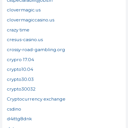
ciispecialabilityjobs.in
clovermagic.us
clovermagiccasino.us
crazy time
cresus-casino.us
crossy-road-gambling.org
crypro 17.04
crypto10.04
crypto30.03
crypto30032
Cryptocurrency exchange
csdino
d4ittg8dnk