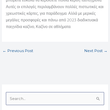
μπορείτε εύκολα να κερδίσετε πολλά κέρδη ταυτόχρονα.
Αυτές οι επιλογές περιλαμβάνουν πολλές πιστωτικές και
χρεωστικές κάρτες, για παράδειγμα. Αλλά με μερικές
μεγάλες προσφορές και πάνω από 2023 διαδικτυακά
παιχνίδια καζίνο, Καζίνο σε αθλήματα.
←
Previous Post
Next Post
→
S
e