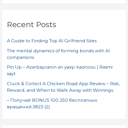
a
r
Recent Posts
c
h
A Guide to Finding Top AI Girlfriend Sites
f
o
The mental dynamics of forming bonds with AI
companions
r
Pin Up – Azərbaycanın ən yaxşı kazinosu | Rəsmi
:
sayt
Cluck & Collect A Chicken Road App Review – Risk,
Reward, and When to Walk Away with Winnings
– Получай BONUS 100 250 бесплатных
вращений.3823 (2)