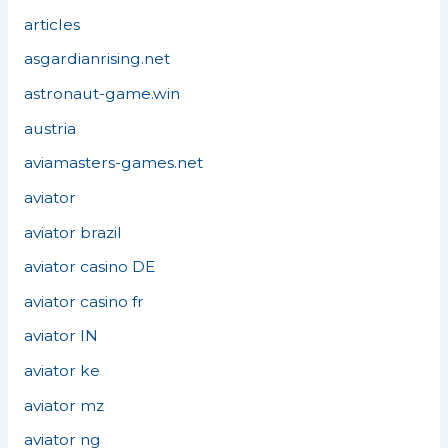
articles
asgardianrising.net
astronaut-game.win
austria
aviamasters-games.net
aviator
aviator brazil
aviator casino DE
aviator casino fr
aviator IN
aviator ke
aviator mz
aviator ng