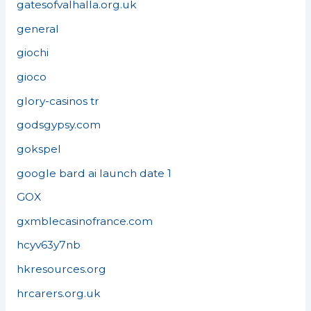
gatesofvalhalla.org.uk
general
giochi
gioco
glory-casinos tr
godsgypsy.com
gokspel
google bard ai launch date 1
GOX
gxmblecasinofrance.com
hcyv63y7nb
hkresources.org
hrcarers.org.uk