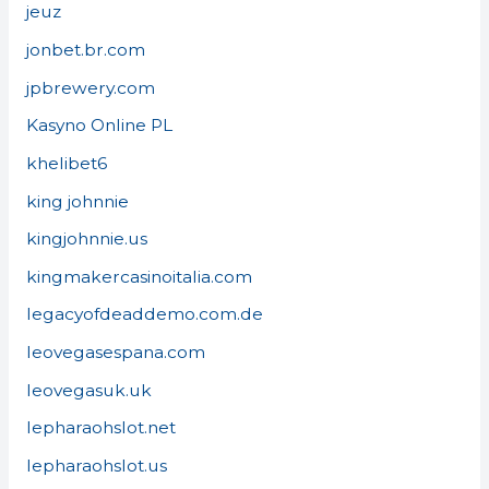
jeuz
jonbet.br.com
jpbrewery.com
Kasyno Online PL
khelibet6
king johnnie
kingjohnnie.us
kingmakercasinoitalia.com
legacyofdeaddemo.com.de
leovegasespana.com
leovegasuk.uk
lepharaohslot.net
lepharaohslot.us