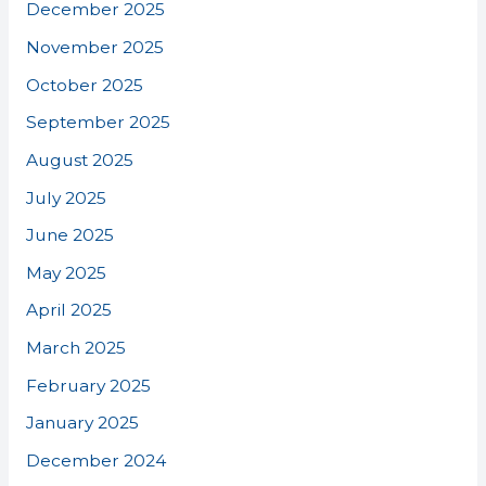
December 2025
November 2025
October 2025
September 2025
August 2025
July 2025
June 2025
May 2025
April 2025
March 2025
February 2025
January 2025
December 2024