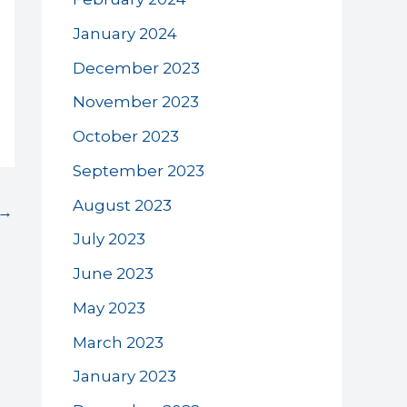
January 2024
December 2023
November 2023
October 2023
September 2023
August 2023
→
July 2023
June 2023
May 2023
March 2023
January 2023