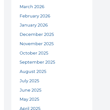
March 2026
February 2026
January 2026
December 2025
November 2025
October 2025
September 2025
August 2025
July 2025
June 2025
May 2025
April 2025