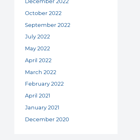
December 2022
October 2022
September 2022
July 2022
May 2022
April 2022
March 2022
February 2022
April 2021
January 2021
December 2020