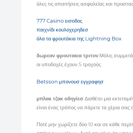
όλες τις απαιτήσεις ασφαλείας και προστα
777 Casino εισοδος
παιχνίδι κουλοχερηδεσ
όλα τα φρουτάκια της Lightning Box
δωρεαν φρουτακια τριτον
Μόλις συμμετάσ
οι υποδοχές έχουν 5 τροχούς.
Betsson μπονουσ εγγραφησ
μπλακ τζακ οδηγίεσ
Διαθέτει μια εκτεταμέ
είναι ένας τρόπος να πάρετε τα χέρια σας
Ποτέ μην χωρίζετε δύο 10 και σε κάθε περί