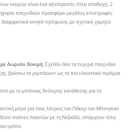
 των νεκρών είναι ένα αξιοπρεπές τίτλο υποδοχή, 2
τηγορία παιχνιδιών προσφέρει μεγάλες επιστροφές
ά διαφορετικά κινητά τηλέφωνα, με σχετικά χαμηλό
με δωρεάν δοκιμή
: Σχεδόν όλα τα τυχερά παιχνίδια
ειξης, βρίσκω τα ριμπάουντ ως το πιο ελκυστικό πράγμα
ίστε με το μπόνους δεύτερης κατάθεσης για το
αντική μέρα για τους λάτρεις του Πόκερ του Μίτσιγκαν
δέσει πισίνες παικτών με τη Νεβάδα, υπάρχουν τέλη
ιο τρόπο.