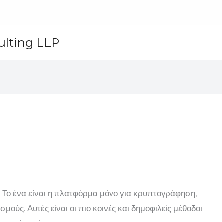
ulting LLP
ύ. Το ένα είναι η πλατφόρμα μόνο για κρυπτογράφηση,
μούς. Αυτές είναι οι πιο κοινές και δημοφιλείς μέθοδοι