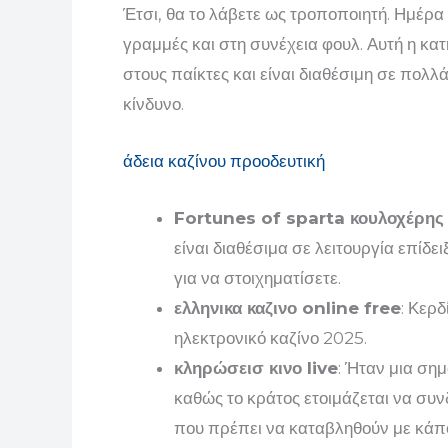
Έτσι, θα το λάβετε ως τροποποιητή. Ημέρα
γραμμές και στη συνέχεια φουλ. Αυτή η κα
στους παίκτες και είναι διαθέσιμη σε πολλ
κίνδυνο.
άδεια καζίνου προοδευτική
Fortunes of sparta κουλοχέρης 
είναι διαθέσιμα σε λειτουργία επίδ
για να στοιχηματίσετε.
ελληνικα καζινο online free
: Κερδ
ηλεκτρονικό καζίνο 2025.
κληρώσεισ κινο live
: Ήταν μια σημ
καθώς το κράτος ετοιμάζεται να συν
που πρέπει να καταβληθούν με κάπο