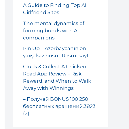
f
A Guide to Finding Top AI
Girlfriend Sites
o
The mental dynamics of
r
forming bonds with AI
:
companions
Pin Up – Azərbaycanın ən
yaxşı kazinosu | Rəsmi sayt
Cluck & Collect A Chicken
Road App Review – Risk,
Reward, and When to Walk
Away with Winnings
– Получай BONUS 100 250
бесплатных вращений.3823
(2)