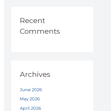
Recent
Comments
Archives
June 2026
May 2026
April 2026