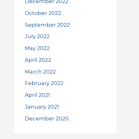
December 2022
October 2022
September 2022
July 2022
May 2022
April 2022
March 2022
February 2022
April 2021
January 2021
December 2020