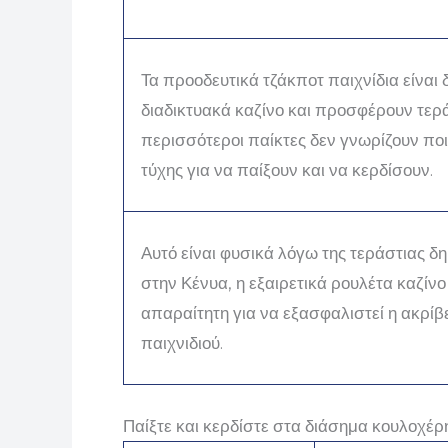
Τα προοδευτικά τζάκποτ παιχνίδια είναι
διαδικτυακά καζίνο και προσφέρουν τερά
περισσότεροι παίκτες δεν γνωρίζουν ποι
τύχης για να παίξουν και να κερδίσουν.
Αυτό είναι φυσικά λόγω της τεράστιας δ
στην Κένυα, η εξαιρετικά ρουλέτα καζίνο
απαραίτητη για να εξασφαλιστεί η ακρίβε
παιχνιδιού.
Παίξτε και κερδίστε στα διάσημα κουλοχέρ