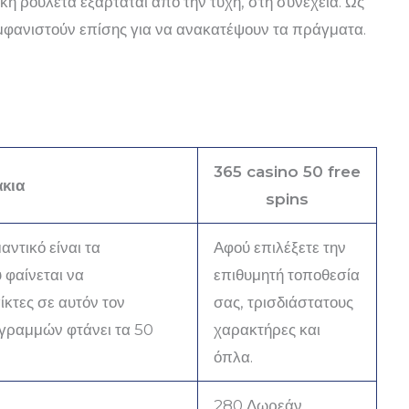
ική ρουλέτα εξαρτάται από την τύχη, στη συνέχεια. Ως
μφανιστούν επίσης για να ανακατέψουν τα πράγματα.
365 casino 50 free
κια
spins
αντικό είναι τα
Αφού επιλέξετε την
 φαίνεται να
επιθυμητή τοποθεσία
κτες σε αυτόν τον
σας, τρισδιάστατους
 γραμμών φτάνει τα 50
χαρακτήρες και
όπλα.
280 Δωρεάν