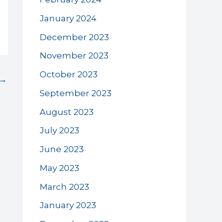
January 2024
December 2023
November 2023
October 2023
→
September 2023
August 2023
July 2023
June 2023
May 2023
March 2023
January 2023