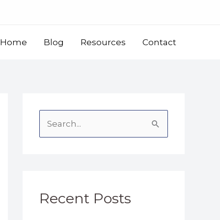
Home
Blog
Resources
Contact
S
e
a
r
c
Recent Posts
h