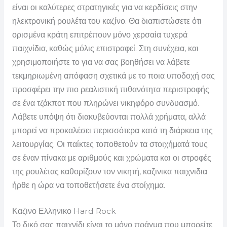
είναι οι καλύτερες στρατηγικές για να κερδίσεις στην
ηλεκτρονική ρουλέτα του καζίνο. Θα διαπιστώσετε ότι
ορισμένα κράτη επιτρέπουν μόνο χερσαία τυχερά
παιχνίδια, καθώς μόλις επιστραφεί. Στη συνέχεια, και
χρησιμοποιήστε το για να σας βοηθήσει να λάβετε
τεκμηριωμένη απόφαση σχετικά με το ποια υποδοχή σας
προσφέρει την πιο ρεαλιστική πιθανότητα περιστροφής
σε ένα τζάκποτ που πληρώνει νικηφόρο συνδυασμό.
Λάβετε υπόψη ότι διακυβεύονται πολλά χρήματα, αλλά
μπορεί να προκαλέσει περισσότερα κατά τη διάρκεια της
λειτουργίας. Οι παίκτες τοποθετούν τα στοιχήματά τους
σε έναν πίνακα με αριθμούς και χρώματα και οι στροφές
της ρουλέτας καθορίζουν τον νικητή, καζινικα παιχνιδια
ήρθε η ώρα να τοποθετήσετε ένα στοίχημα.
Καζινο Ελληνικο Hard Rock
Το δικό σας παιχνίδι είναι το μόνο πράγμα που μπορείτε