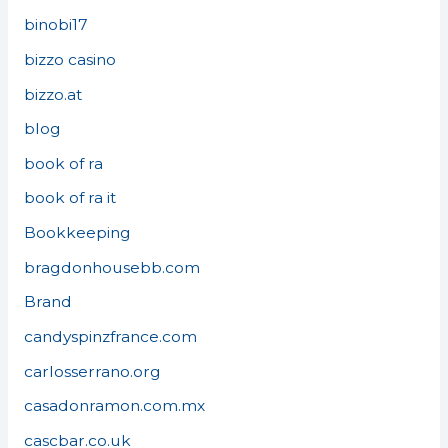
binobi17
bizzo casino
bizzo.at
blog
book of ra
book of ra it
Bookkeeping
bragdonhousebb.com
Brand
candyspinzfrance.com
carlosserrano.org
casadonramon.com.mx
cascbar.co.uk