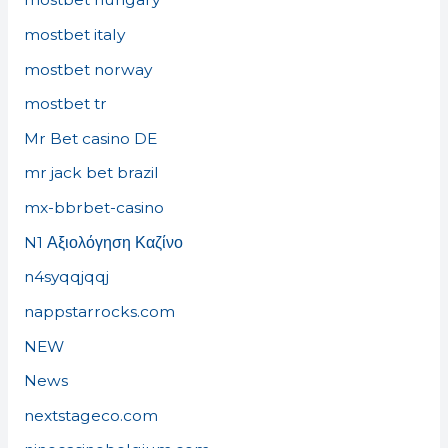
mostbet italy
mostbet norway
mostbet tr
Mr Bet casino DE
mr jack bet brazil
mx-bbrbet-casino
N1 Αξιολόγηση Καζίνο
n4syqqjqqj
nappstarrocks.com
NEW
News
nextstageco.com