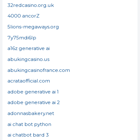
32redcasino.org.uk
4000 ancorZ
5lions-megaways.org
7y75mdi6lp
a16z generative ai
abukingcasino.us
abukingcasinofrance.com
acrataofficial.com
adobe generative ai 1
adobe generative ai 2
adonnasbakery.net
ai chat bot python
ai chatbot bard 3