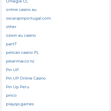
Omegle CC
online casino au
oscarspinportugal.com
other
ozwin au casino
part7
pelican casino PL
pikarimai.co.nz
Pin UP
Pin UP Online Casino
Pin Up Peru
pinco
playojo.games