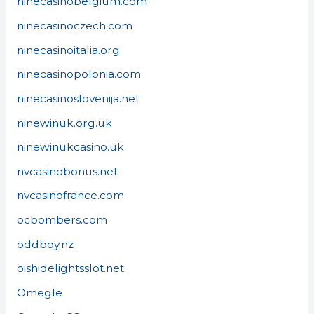
ninecasinobelgium.com
ninecasinoczech.com
ninecasinoitalia.org
ninecasinopolonia.com
ninecasinoslovenija.net
ninewinuk.org.uk
ninewinukcasino.uk
nvcasinobonus.net
nvcasinofrance.com
ocbombers.com
oddboy.nz
oishidelightsslot.net
Omegle