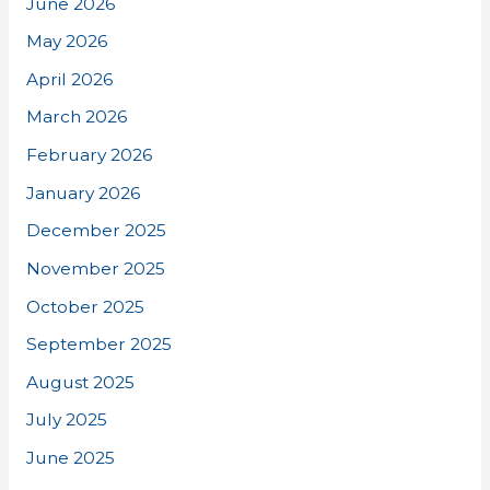
June 2026
May 2026
April 2026
March 2026
February 2026
January 2026
December 2025
November 2025
October 2025
September 2025
August 2025
July 2025
June 2025