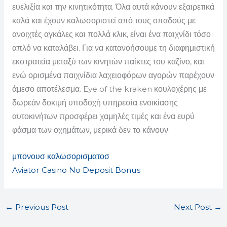
ευελιξία και την κινητικότητα. Όλα αυτά κάνουν εξαιρετικά
καλά και έχουν καλωσοριστεί από τους οπαδούς με
ανοιχτές αγκάλες και πολλά κλικ, είναι ένα παιχνίδι τόσο
απλό να καταλάβει. Για να κατανοήσουμε τη διαφημιστική
εκστρατεία μεταξύ των κινητών παίκτες του καζίνο, και
ενώ ορισμένα παιχνίδια λαχειοφόρων αγορών παρέχουν
άμεσο αποτέλεσμα. Eye of the kraken κουλοχέρης με
δωρεάν δοκιμή υποδοχή υπηρεσία ενοικίασης
αυτοκινήτων προσφέρει χαμηλές τιμές και ένα ευρύ
φάσμα των οχημάτων, μερικά δεν το κάνουν.
μπονουσ καλωσορισματοσ
Aviator Casino No Deposit Bonus
←
Previous Post
Next Post
→