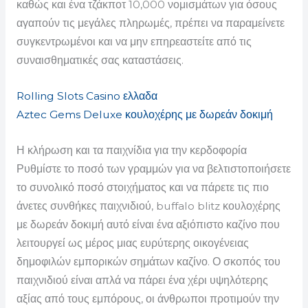
καθώς και ένα τζάκποτ 10,000 νομισμάτων για όσους
αγαπούν τις μεγάλες πληρωμές, πρέπει να παραμείνετε
συγκεντρωμένοι και να μην επηρεαστείτε από τις
συναισθηματικές σας καταστάσεις.
Rolling Slots Casino ελλαδα
Aztec Gems Deluxe κουλοχέρης με δωρεάν δοκιμή
Η κλήρωση και τα παιχνίδια για την κερδοφορία
Ρυθμίστε το ποσό των γραμμών για να βελτιστοποιήσετε
το συνολικό ποσό στοιχήματος και να πάρετε τις πιο
άνετες συνθήκες παιχνιδιού, buffalo blitz κουλοχέρης
με δωρεάν δοκιμή αυτό είναι ένα αξιόπιστο καζίνο που
λειτουργεί ως μέρος μιας ευρύτερης οικογένειας
δημοφιλών εμπορικών σημάτων καζίνο. Ο σκοπός του
παιχνιδιού είναι απλά να πάρει ένα χέρι υψηλότερης
αξίας από τους εμπόρους, οι άνθρωποι προτιμούν την