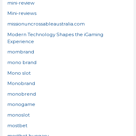
mini-review
Mini-reviews
missionuncrossableaustralia.com
Modern Technology Shapes the iGaming
Experience
mombrand
mono brand
Mono slot
Monobrand
monobrend
monogame
monoslot
mostbet
mostbet hungary