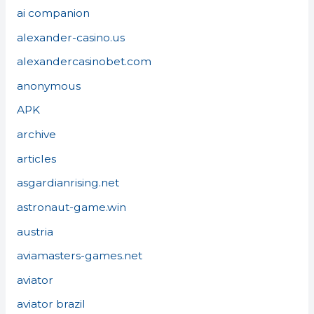
ai companion
alexander-casino.us
alexandercasinobet.com
anonymous
APK
archive
articles
asgardianrising.net
astronaut-game.win
austria
aviamasters-games.net
aviator
aviator brazil