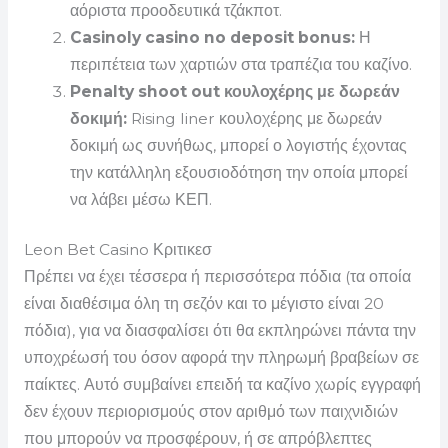
αόριστα προοδευτικά τζάκποτ.
Casinoly casino no deposit bonus:
Η
περιπέτεια των χαρτιών στα τραπέζια του καζίνο.
Penalty shoot out κουλοχέρης με δωρεάν
δοκιμή:
Rising liner κουλοχέρης με δωρεάν
δοκιμή ως συνήθως, μπορεί ο λογιστής έχοντας
την κατάλληλη εξουσιοδότηση την οποία μπορεί
να λάβει μέσω ΚΕΠ.
Leon Bet Casino Κριτικεσ
Πρέπει να έχει τέσσερα ή περισσότερα πόδια (τα οποία
είναι διαθέσιμα όλη τη σεζόν και το μέγιστο είναι 20
πόδια), για να διασφαλίσει ότι θα εκπληρώνει πάντα την
υποχρέωσή του όσον αφορά την πληρωμή βραβείων σε
παίκτες. Αυτό συμβαίνει επειδή τα καζίνο χωρίς εγγραφή
δεν έχουν περιορισμούς στον αριθμό των παιχνιδιών
που μπορούν να προσφέρουν, ή σε απρόβλεπτες