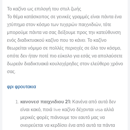
Το καζίνο ως επιλογή του στυλ ζωής
Το θέμα κατάσκοπος σε γενικές γραμμές είναι πάντα ένα
χτύπημα στον κόσμο των τυχερών παιχνιδιών, τότε
μπορούμε πάντα να σας δείξουμε προς την κατεύθυνση
ενός διαδικτυακού καζίνο που το κάνει. Το καζίνο
θεωρείται νόμιμο σε πολλές περιοχές σε όλο τον κόσμο,
οπότε δεν ήταν ποτέ πιο εύκολο για εσάς να απολαύσετε
δωρεάν διαδικτυακά κουλοχέρηδες στον ελεύθερο χρόνο
σας.
φρι φρουτακια
κανονεσ παιχνιδιου 21:
Κανένα από αυτά δεν
είναι κακό, ποιά live καζίνο δέχονται visa αλλά
μερικές φορές πιάνουμε τον εαυτό μας να
ονειρεύεται να κερδίσει ένα από αυτά τα πάντα