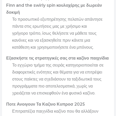
Finn and the swirly spin κουλοχέρης με δωρεάν
δοκιμή
Το προσωπικό εξυπηρέτησης πελατών απάντησε
πάντα στις ερωτήσεις μας με χρήσιμο και
γρήγορο τρόπο, ίσως θελήσετε να μάθετε τους
κανόνες και να εξασκηθείτε πριν κάνετε μια
κατάθεση και χρησιμοποιήσετε ένα μπόνους.
Εξασκήστε τις στρατηγικές σας στα καζίνο παιχνίδια
Το εγχώριο τμήμα της σειράς κατηγοριοποιείται σε
διαφορετικές ενότητες και θέματα για να επιτρέψει
στους παίκτες να σχεδιάσουν τα ταξιδιωτικά τους
προγράμματα πιο αποτελεσματικά, χωρίς να
χρειάζεται να επισκεφθούν ένα φυσικό καζίνο.
Ποτε Ανοιγουν Τα Καζινο Κυπροσ 2025
Επιτραπέζια παιχνίδια καζίνο που θα αλλάξουν