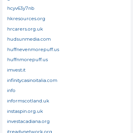
hcyv63y7nb
hkresources.org
hrcarers.org.uk
hudsunmedia.com
huffnevenmorepuff.us
huffnmorepuff.us
imvest.it
infinitycasinoitalia.com
info
informscotland.uk
instaspin.org.uk
investacadiana.org
itreadynetwork.org