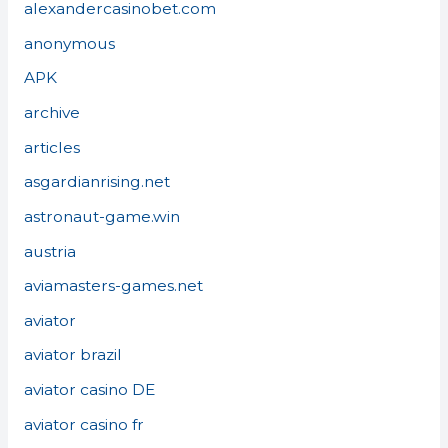
alexandercasinobet.com
anonymous
APK
archive
articles
asgardianrising.net
astronaut-game.win
austria
aviamasters-games.net
aviator
aviator brazil
aviator casino DE
aviator casino fr