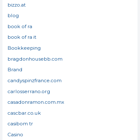
bizzo.at
blog
book of ra
book of ra it
Bookkeeping
bragdonhousebb.com
Brand
candyspinzfrance.com
carlosserrano.org
casadonramon.com.mx
cascbar.co.uk
casibom tr
Casino