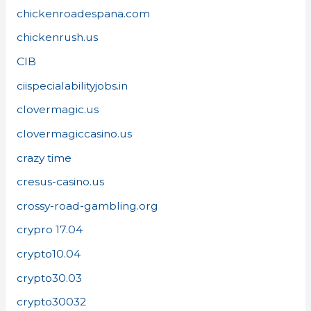
chickenroadespana.com
chickenrush.us
CIB
ciispecialabilityjobs.in
clovermagic.us
clovermagiccasino.us
crazy time
cresus-casino.us
crossy-road-gambling.org
crypro 17.04
crypto10.04
crypto30.03
crypto30032