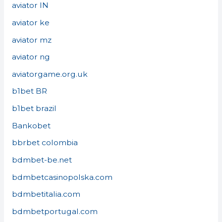
aviator IN
aviator ke
aviator mz
aviator ng
aviatorgame.org.uk
b1bet BR
b1bet brazil
Bankobet
bbrbet colombia
bdmbet-be.net
bdmbetcasinopolska.com
bdmbetitalia.com
bdmbetportugal.com