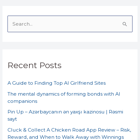
S
e
a
r
Recent Posts
c
h
A Guide to Finding Top AI Girlfriend Sites
f
o
The mental dynamics of forming bonds with AI
companions
r
Pin Up – Azərbaycanın ən yaxşı kazinosu | Rəsmi
:
sayt
Cluck & Collect A Chicken Road App Review – Risk,
Reward, and When to Walk Away with Winnings