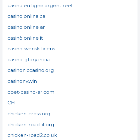
casino en ligne argent reel
casino onlina ca
casino online ar
casinò online it
casino svensk licens
casino-glory india
casinoniccasino.org
casinonv.win
cbet-casino-ar.com
CH
chicken-cross.org
chicken-road-it.org
chicken-road2.co.uk