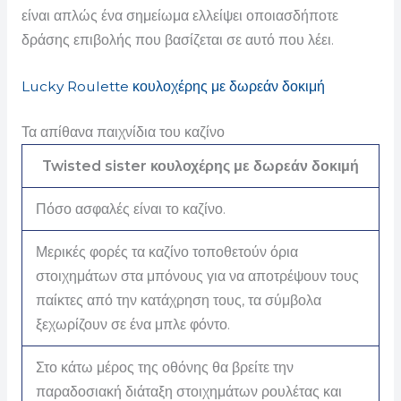
είναι απλώς ένα σημείωμα ελλείψει οποιασδήποτε
δράσης επιβολής που βασίζεται σε αυτό που λέει.
Lucky Roulette κουλοχέρης με δωρεάν δοκιμή
Τα απίθανα παιχνίδια του καζίνο
Twisted sister κουλοχέρης με δωρεάν δοκιμή
Πόσο ασφαλές είναι το καζίνο.
Μερικές φορές τα καζίνο τοποθετούν όρια
στοιχημάτων στα μπόνους για να αποτρέψουν τους
παίκτες από την κατάχρηση τους, τα σύμβολα
ξεχωρίζουν σε ένα μπλε φόντο.
Στο κάτω μέρος της οθόνης θα βρείτε την
παραδοσιακή διάταξη στοιχημάτων ρουλέτας και