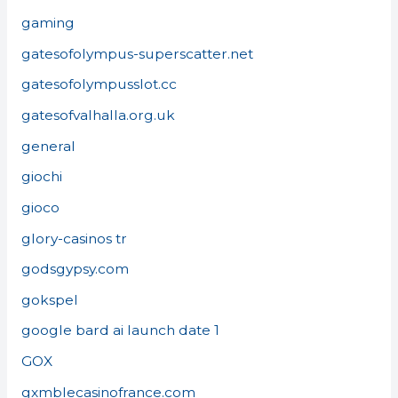
gaming
gatesofolympus-superscatter.net
gatesofolympusslot.cc
gatesofvalhalla.org.uk
general
giochi
gioco
glory-casinos tr
godsgypsy.com
gokspel
google bard ai launch date 1
GOX
gxmblecasinofrance.com