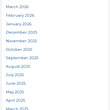
March 2026
February 2026
January 2026
December 2025
November 2025
October 2025
September 2025
August 2025
July 2025
June 2025
May 2025
April 2025
March 2025