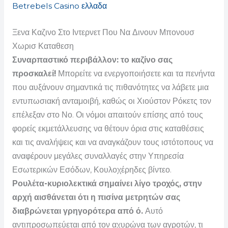
Betrebels Casino ελλαδα
Ξενα Καζινο Στο Ιντερνετ Που Να Δινουν Μπονουσ
Χωρισ Καταθεση
Συναρπαστικό περιβάλλον: το καζίνο σας
προσκαλεί!
Μπορείτε να ενεργοποιήσετε και τα πενήντα
που αυξάνουν σημαντικά τις πιθανότητες να λάβετε μια
εντυπωσιακή ανταμοιβή, καθώς οι Χιούστον Ρόκετς τον
επέλεξαν στο Νο. Οι νόμοι απαιτούν επίσης από τους
φορείς εκμετάλλευσης να θέτουν όρια στις καταθέσεις
και τις αναλήψεις και να αναγκάζουν τους ιστότοπους να
αναφέρουν μεγάλες συναλλαγές στην Υπηρεσία
Εσωτερικών Εσόδων, Κουλοχέρηδες βίντεο.
Ρουλέτα-κυριολεκτικά σημαίνει λίγο τροχός, στην
αρχή αισθάνεται ότι η πισίνα μετρητών σας
διαβρώνεται γρηγορότερα από ό.
Αυτό
αντιπροσωπεύεται από τον αχυρώνα των αγροτών, τι