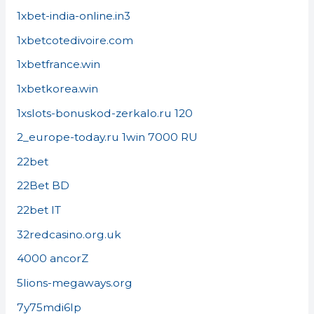
1xbet-india-online.in3
1xbetcotedivoire.com
1xbetfrance.win
1xbetkorea.win
1xslots-bonuskod-zerkalo.ru 120
2_europe-today.ru 1win 7000 RU
22bet
22Bet BD
22bet IT
32redcasino.org.uk
4000 ancorZ
5lions-megaways.org
7y75mdi6lp