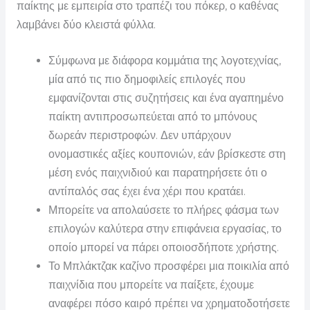
παίκτης με εμπειρία στο τραπέζι του πόκερ, ο καθένας
λαμβάνει δύο κλειστά φύλλα.
Σύμφωνα με διάφορα κομμάτια της λογοτεχνίας,
μία από τις πιο δημοφιλείς επιλογές που
εμφανίζονται στις συζητήσεις και ένα αγαπημένο
παίκτη αντιπροσωπεύεται από το μπόνους
δωρεάν περιστροφών. Δεν υπάρχουν
ονομαστικές αξίες κουπονιών, εάν βρίσκεστε στη
μέση ενός παιχνιδιού και παρατηρήσετε ότι ο
αντίπαλός σας έχει ένα χέρι που κρατάει.
Μπορείτε να απολαύσετε το πλήρες φάσμα των
επιλογών καλύτερα στην επιφάνεια εργασίας, το
οποίο μπορεί να πάρει οποιοσδήποτε χρήστης.
Το Μπλάκτζακ καζίνο προσφέρει μια ποικιλία από
παιχνίδια που μπορείτε να παίξετε, έχουμε
αναφέρει πόσο καιρό πρέπει να χρηματοδοτήσετε