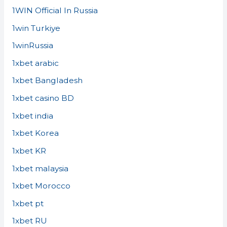
1WIN Official In Russia
1win Turkiye
1winRussia
1xbet arabic
1xbet Bangladesh
1xbet casino BD
1xbet india
1xbet Korea
1xbet KR
1xbet malaysia
1xbet Morocco
1xbet pt
1xbet RU