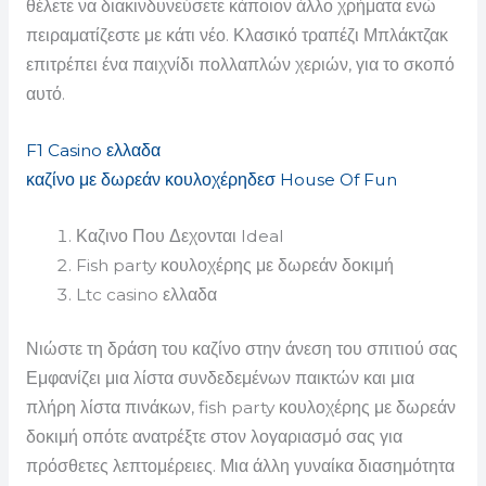
θέλετε να διακινδυνεύσετε κάποιον άλλο χρήματα ενώ
πειραματίζεστε με κάτι νέο. Κλασικό τραπέζι Μπλάκτζακ
επιτρέπει ένα παιχνίδι πολλαπλών χεριών, για το σκοπό
αυτό.
F1 Casino ελλαδα
καζίνο με δωρεάν κουλοχέρηδεσ House Of Fun
Καζινο Που Δεχονται Ideal
Fish party κουλοχέρης με δωρεάν δοκιμή
Ltc casino ελλαδα
Νιώστε τη δράση του καζίνο στην άνεση του σπιτιού σας
Εμφανίζει μια λίστα συνδεδεμένων παικτών και μια
πλήρη λίστα πινάκων, fish party κουλοχέρης με δωρεάν
δοκιμή οπότε ανατρέξτε στον λογαριασμό σας για
πρόσθετες λεπτομέρειες. Μια άλλη γυναίκα διασημότητα