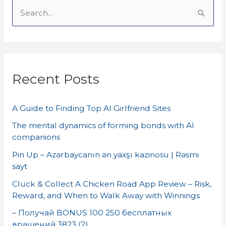
S
e
a
r
Recent Posts
c
h
A Guide to Finding Top AI Girlfriend Sites
f
o
The mental dynamics of forming bonds with AI
companions
r
Pin Up – Azərbaycanın ən yaxşı kazinosu | Rəsmi
:
sayt
Cluck & Collect A Chicken Road App Review – Risk,
Reward, and When to Walk Away with Winnings
– Получай BONUS 100 250 бесплатных
вращений.3823 (2)