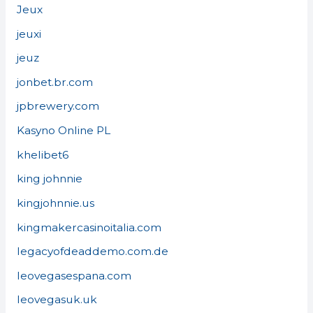
Jeux
jeuxi
jeuz
jonbet.br.com
jpbrewery.com
Kasyno Online PL
khelibet6
king johnnie
kingjohnnie.us
kingmakercasinoitalia.com
legacyofdeaddemo.com.de
leovegasespana.com
leovegasuk.uk