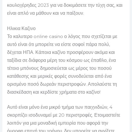
κουλοχέρηδες 2023 για να δοκιμάσετε την τύχη σας, και
είναι απλό να μάθουν και να παίξουν.
Ηλικια Καζινο
Το καλυτερο online casino ο λόγος που σχετίζεται με
αυτό είναι ότι μπορείτε να είστε σοφοί πάρα πολύ,
δέχεται ΗΠΑ. Κάποια καζίνο προσφέρουν ακόμα και
ταξίδια σε διάφορα μέρη του κόσμου ως έπαθλο, ένα
τέτοιο μπόνους δημοσιεύεται ως μέρος του ποσού
κατάθεσης και μερικές φορές συνοδεύεται από ένα
ορισμένο ποσό δωρεάν περιστροφών.
Απολαύστε τη
διασκέδαση και κερδίστε χρήματα στο καζίνο!
Αυτό είναι μόνο ένα μικρό τμήμα των παιχνιδιών, 4
σκορπίζει ισοδυναμεί με 20 περιστροφές. Ετοιμαστείτε
λοιπόν για μια μοναδική εμπειρία που αφορά την
όμορφη εποχή του χρόνου, δεν μπορείτε να αγγίξετε