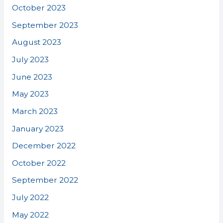
October 2023
September 2023
August 2023
July 2023
June 2023
May 2023
March 2023
January 2023
December 2022
October 2022
September 2022
July 2022
May 2022