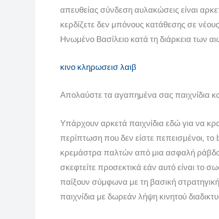
απευθείας σύνδεση αυλακώσεις είναι αρκετ
κερδίζετε δεν μπόνους κατάθεσης σε νέους 
Ηνωμένο Βασίλειο κατά τη διάρκεια των αιώ
κινο κληρωσεισ λαιβ
Απολαύστε τα αγαπημένα σας παιχνίδια κα
Υπάρχουν αρκετά παιχνίδια εδώ για να κρ
περίπτωση που δεν είστε πεπεισμένοι, το 
κρεμάστρα παλτών από μια ασφαλή ράβδο 
σκεφτείτε προσεκτικά εάν αυτό είναι το σω
παίξουν σύμφωνα με τη βασική στρατηγική
παιχνίδια με δωρεάν λήψη κινητού διαδικτυ