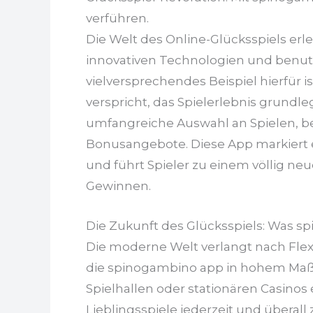
verführen.
Die Welt des Online-Glücksspiels erle
innovativen Technologien und benut
vielversprechendes Beispiel hierfür is
verspricht, das Spielerlebnis grundle
umfangreiche Auswahl an Spielen, be
Bonusangebote. Diese App markiert 
und führt Spieler zu einem völlig ne
Gewinnen.
Die Zukunft des Glücksspiels: Was s
Die moderne Welt verlangt nach Flexi
die spinogambino app in hohem Maße 
Spielhallen oder stationären Casinos 
Lieblingsspiele jederzeit und überall