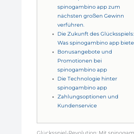
spinogambino app zum
nächsten großen Gewinn
verführen.
Die Zukunft des Glücksspiels:
Was spinogambino app biete
Bonusangebote und
Promotionen bei
spinogambino app
Die Technologie hinter
spinogambino app
Zahlungsoptionen und
Kundenservice
Glücksspiel-Revolution: Mit spinog