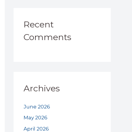
Recent
Comments
Archives
June 2026
May 2026
April 2026