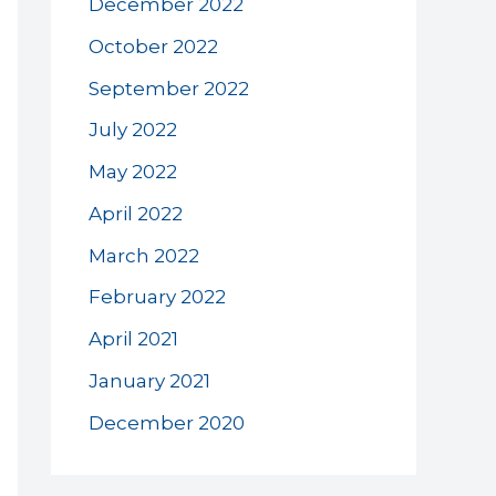
December 2022
October 2022
September 2022
July 2022
May 2022
April 2022
March 2022
February 2022
April 2021
January 2021
December 2020