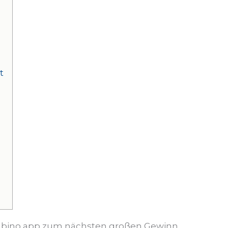
t
ambino app zum nächsten großen Gewinn