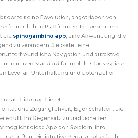
bt derzeit eine Revolution, angetrieben von
zerfreundlichen Plattformen. Ein besonders
t die
spinogambino app
, eine Anwendung, die
gend zu verändern. Sie bietet eine
nutzerfreundliche Navigation und attraktive
einen neuen Standard für mobile Glücksspiele
uen Level an Unterhaltung und potenziellen
pinogambino app bietet
bilität und Zugänglichkeit, Eigenschaften, die
erfüllt. Im Gegensatz zu traditionellen
ermöglicht diese App den Spielern, ihre
 zu genießen. Die intuitive Benutzeroberfläche