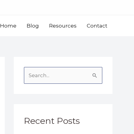
Home
Blog
Resources
Contact
S
e
a
r
c
Recent Posts
h