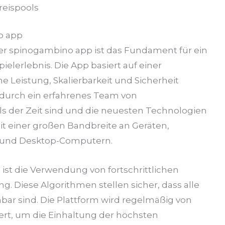
reispools
o app
ter spinogambino app ist das Fundament für ein
elerlebnis. Die App basiert auf einer
 Leistung, Skalierbarkeit und Sicherheit
gt durch ein erfahrenes Team von
ls der Zeit sind und die neuesten Technologien
mit einer großen Bandbreite an Geräten,
s und Desktop-Computern.
 ist die Verwendung von fortschrittlichen
g. Diese Algorithmen stellen sicher, dass alle
bar sind. Die Plattform wird regelmäßig von
iert, um die Einhaltung der höchsten