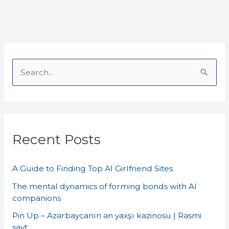
S
e
a
r
Recent Posts
c
h
A Guide to Finding Top AI Girlfriend Sites
f
o
The mental dynamics of forming bonds with AI
companions
r
Pin Up – Azərbaycanın ən yaxşı kazinosu | Rəsmi
:
sayt