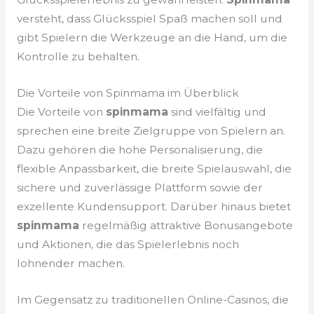
versteht, dass Glücksspiel Spaß machen soll und
gibt Spielern die Werkzeuge an die Hand, um die
Kontrolle zu behalten.
Die Vorteile von Spinmama im Überblick
Die Vorteile von
spinmama
sind vielfältig und
sprechen eine breite Zielgruppe von Spielern an.
Dazu gehören die hohe Personalisierung, die
flexible Anpassbarkeit, die breite Spielauswahl, die
sichere und zuverlässige Plattform sowie der
exzellente Kundensupport. Darüber hinaus bietet
spinmama
regelmäßig attraktive Bonusangebote
und Aktionen, die das Spielerlebnis noch
lohnender machen.
Im Gegensatz zu traditionellen Online-Casinos, die