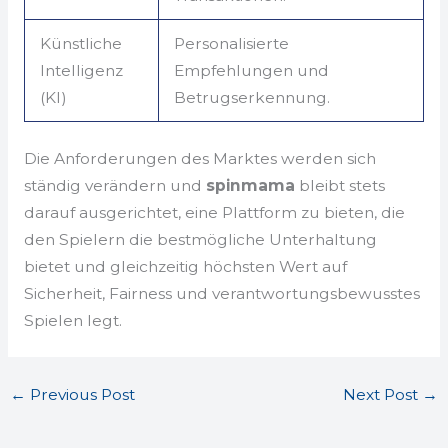
Künstliche
Personalisierte
Intelligenz
Empfehlungen und
(KI)
Betrugserkennung.
Die Anforderungen des Marktes werden sich
ständig verändern und
spinmama
bleibt stets
darauf ausgerichtet, eine Plattform zu bieten, die
den Spielern die bestmögliche Unterhaltung
bietet und gleichzeitig höchsten Wert auf
Sicherheit, Fairness und verantwortungsbewusstes
Spielen legt.
←
Previous Post
Next Post
→