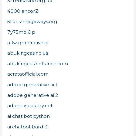
32redcasino.org.uk
4000 ancorZ
5lions-megaways.org
7y75mdi6lp
a16z generative ai
abukingcasino.us
abukingcasinofrance.com
acrataofficial.com
adobe generative ai 1
adobe generative ai 2
adonnasbakery.net
ai chat bot python
ai chatbot bard 3