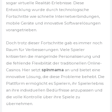
sogar virtuelle Realität-Erlebnisse. Diese
Entwicklung wurde durch technologische
Fortschritte wie schnelle Internetverbindungen,
mobile Geräte und innovative Softwarelösungen
vorangetrieben.
Doch trotz dieser Fortschritte gab es immer noch
Raum für Verbesserungen. Viele Spieler
kritisierten die mangelnde Personalisierung und
die fehlende Flexibilität der traditionellen Online-
Casinos. Hier setzt
spinmama
an und bietet eine
innovative Lösung, die diese Probleme behebt. Die
Plattform ermöglicht es Spielern, ihr Spielerlebnis
an ihre individuellen Bedürfnisse anzupassen und
die volle Kontrolle über ihre Spiele zu
übernehmen.