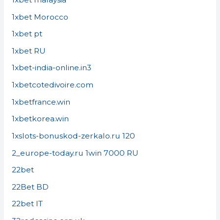
1xbet Morocco
1xbet pt
1xbet RU
1xbet-india-online.in3
1xbetcotedivoire.com
1xbetfrance.win
1xbetkorea.win
1xslots-bonuskod-zerkalo.ru 120
2_europe-today.ru 1win 7000 RU
22bet
22Bet BD
22bet IT