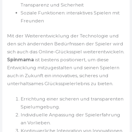
Transparenz und Sicherheit
Soziale Funktionen: interaktives Spielen mit
Freunden
Mit der Weiterentwicklung der Technologie und
den sich ändernden Bedürfnissen der Spieler wird
sich auch das Online-Glücksspiel weiterentwickeln.
Spinmama
ist bestens positioniert, um diese
Entwicklung mitzugestalten und seinen Spielern
auch in Zukunft ein innovatives, sicheres und
unterhaltsames Glücksspielerlebnis zu bieten.
Errichtung einer sicheren und transparenten
Spielumgebung.
Individuelle Anpassung der Spielerfahrung
an Vorlieben.
Kontinuierliche Integration von Innovationen.