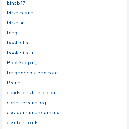
binobi17
bizzo casino
bizzo.at
blog
book of ra
book of ra it
Bookkeeping
bragdonhousebb.com
Brand
candyspinzfrance.com
carlosserrano.org
casadonramon.com.mx
cascbar.co.uk