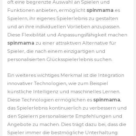
oft eine begrenzte Auswahl an Spielen und
Funktionen anbieten, ermöglicht
spinmama
es
Spielern, ihr eigenes Spielerlebnis zu gestalten
und an ihre individuellen Vorlieben anzupassen.
Diese Flexibilität und Anpassungsfähigkeit machen
spinmama
zu einer attraktiven Alternative für
Spieler, die nach einem einzigartigen und
personalisierten Glücksspielerlebnis suchen.
Ein weiteres wichtiges Merkmal ist die Integration
innovativer Technologien, wie zum Beispiel
künstliche Intelligenz und maschinelles Lernen.
Diese Technologien ermöglichen es
spinmama
,
das Spielerlebnis kontinuierlich zu verbessern und
den Spielern personalisierte Empfehlungen und
Angebote zu machen. Dies trägt dazu bei, dass die
Spieler immer die bestmögliche Unterhaltung