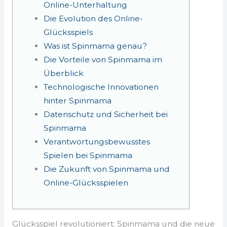
Online-Unterhaltung
Die Evolution des Online-
Glücksspiels
Was ist Spinmama genau?
Die Vorteile von Spinmama im
Überblick
Technologische Innovationen
hinter Spinmama
Datenschutz und Sicherheit bei
Spinmama
Verantwortungsbewusstes
Spielen bei Spinmama
Die Zukunft von Spinmama und
Online-Glücksspielen
Glücksspiel revolutioniert: Spinmama und die neue