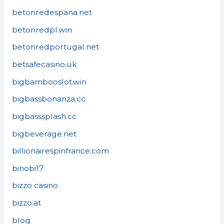
betonredespana.net
betonredpl.win
betonredportugal.net
betsafecasino.uk
bigbambooslot.win
bigbassbonanza.cc
bigbasssplash.cc
bigbeverage.net
billionairespinfrance.com
binobi17
bizzo casino
bizzo.at
blog