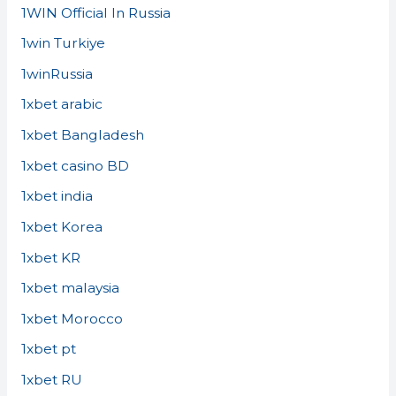
1WIN Official In Russia
1win Turkiye
1winRussia
1xbet arabic
1xbet Bangladesh
1xbet casino BD
1xbet india
1xbet Korea
1xbet KR
1xbet malaysia
1xbet Morocco
1xbet pt
1xbet RU