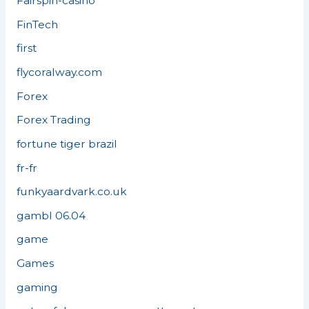
Fairspin-casino
FinTech
first
flycoralway.com
Forex
Forex Trading
fortune tiger brazil
fr-fr
funkyaardvark.co.uk
gambl 06.04
game
Games
gaming