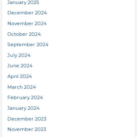
January 2025
December 2024
November 2024
October 2024
September 2024
July 2024
June 2024
April 2024
March 2024
February 2024
January 2024
December 2023
November 2023