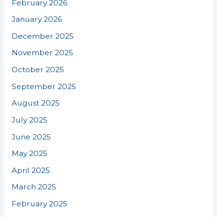
February 2026
January 2026
December 2025
November 2025
October 2025
September 2025
August 2025
July 2025
June 2025
May 2025
April 2025
March 2025
February 2025