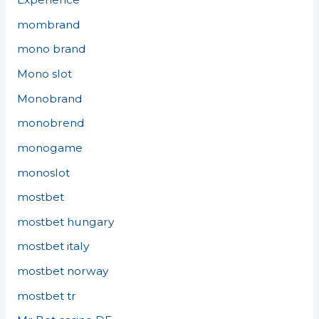
mombrand
mono brand
Mono slot
Monobrand
monobrend
monogame
monoslot
mostbet
mostbet hungary
mostbet italy
mostbet norway
mostbet tr