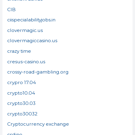
CIB
ciispecialabilityjobs.in
clovermagic.us
clovermagiccasino.us
crazy time
cresus-casino.us
crossy-road-gambling.org
crypro 17.04
crypto10.04
crypto30.03
crypto30032
Cryptocurrency exchange
csdino