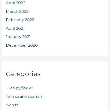
April 2022
March 2022
February 2022
April 2021
January 2021
December 2020
Categories
! Без рубрики
1win casino spanish
1win fr