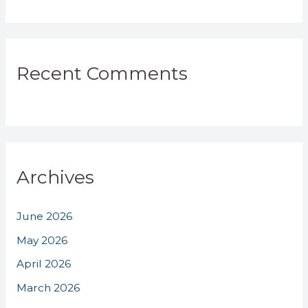
Recent Comments
Archives
June 2026
May 2026
April 2026
March 2026