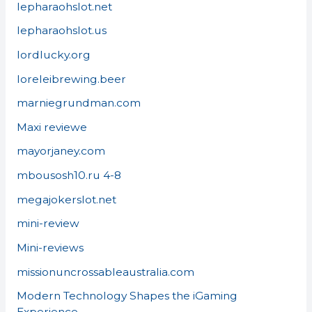
lepharaohslot.net
lepharaohslot.us
lordlucky.org
loreleibrewing.beer
marniegrundman.com
Maxi reviewe
mayorjaney.com
mbousosh10.ru 4-8
megajokerslot.net
mini-review
Mini-reviews
missionuncrossableaustralia.com
Modern Technology Shapes the iGaming
Experience