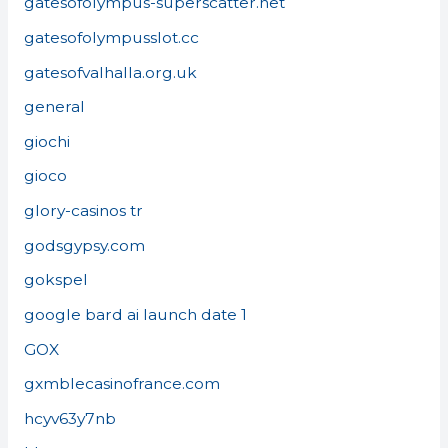
gatesofolympus-superscatter.net
gatesofolympusslot.cc
gatesofvalhalla.org.uk
general
giochi
gioco
glory-casinos tr
godsgypsy.com
gokspel
google bard ai launch date 1
GOX
gxmblecasinofrance.com
hcyv63y7nb