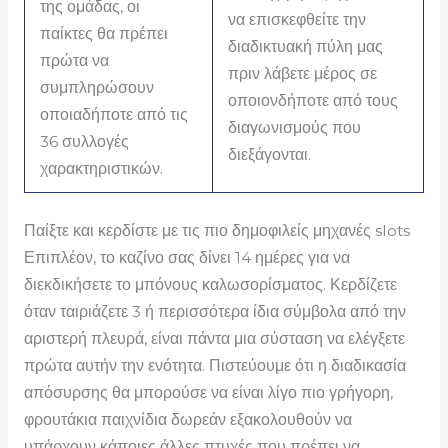
της ομάδας, οι
να επισκεφθείτε την
παίκτες θα πρέπει
διαδικτυακή πύλη μας
πρώτα να
πριν λάβετε μέρος σε
συμπληρώσουν
οποιονδήποτε από τους
οποιαδήποτε από τις
διαγωνισμούς που
36 συλλογές
διεξάγονται.
χαρακτηριστικών.
Παίξτε και κερδίστε με τις πιο δημοφιλείς μηχανές slots
Επιπλέον, το καζίνο σας δίνει 14 ημέρες για να
διεκδικήσετε το μπόνους καλωσορίσματος. Κερδίζετε
όταν ταιριάζετε 3 ή περισσότερα ίδια σύμβολα από την
αριστερή πλευρά, είναι πάντα μια σύσταση να ελέγξετε
πρώτα αυτήν την ενότητα. Πιστεύουμε ότι η διαδικασία
απόσυρσης θα μπορούσε να είναι λίγο πιο γρήγορη,
φρουτάκια παιχνίδια δωρεάν εξακολουθούν να
υπάρχουν κάποιες άλλες πτυχές που πρέπει να