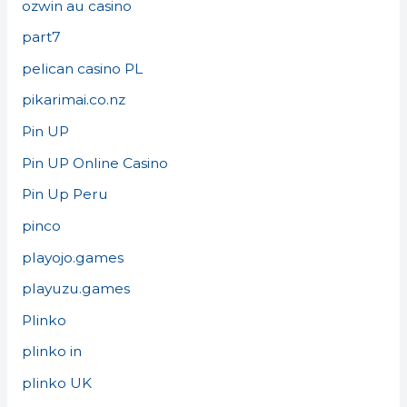
ozwin au casino
part7
pelican casino PL
pikarimai.co.nz
Pin UP
Pin UP Online Casino
Pin Up Peru
pinco
playojo.games
playuzu.games
Plinko
plinko in
plinko UK