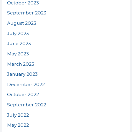
October 2023
September 2023
August 2023
July 2023
June 2023
May 2023
March 2023
January 2023
December 2022
October 2022
September 2022
July 2022
May 2022