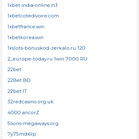
1xbet-india-online.in3
1xbetcotedivoire.com
1xbetfrance.win
1xbetkorea.win
1xslots-bonuskod-zerkalo.ru 120
2_europe-today.ru 1win 7000 RU
22bet
22Bet BD
22bet IT
32redcasino.org.uk
4000 ancorZ
5lions-megaways.org
7y75mdi6lp