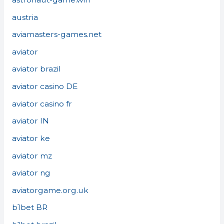
austria
aviamasters-games.net
aviator
aviator brazil
aviator casino DE
aviator casino fr
aviator IN
aviator ke
aviator mz
aviator ng
aviatorgame.org.uk
b1bet BR