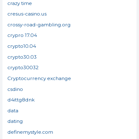
crazy time
cresus-casino.us
crossy-road-gambling.org
crypro 17.04
crypto10.04
crypto30.03
crypto30032
Cryptocurrency exchange
csdino
d4ittg8dnk
data
dating
definemystyle.com