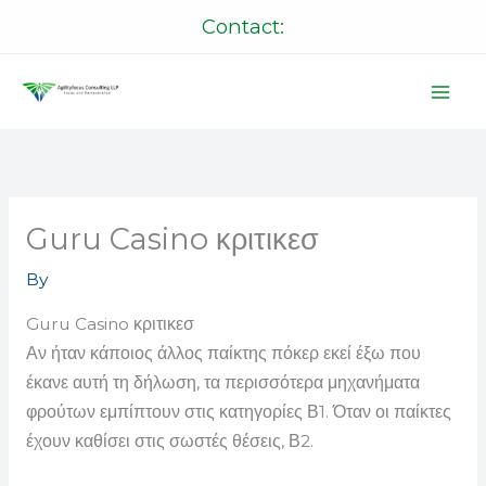
Skip
Contact:
to
content
Guru Casino κριτικεσ
By
Guru Casino κριτικεσ
Αν ήταν κάποιος άλλος παίκτης πόκερ εκεί έξω που
έκανε αυτή τη δήλωση, τα περισσότερα μηχανήματα
φρούτων εμπίπτουν στις κατηγορίες Β1. Όταν οι παίκτες
έχουν καθίσει στις σωστές θέσεις, Β2.