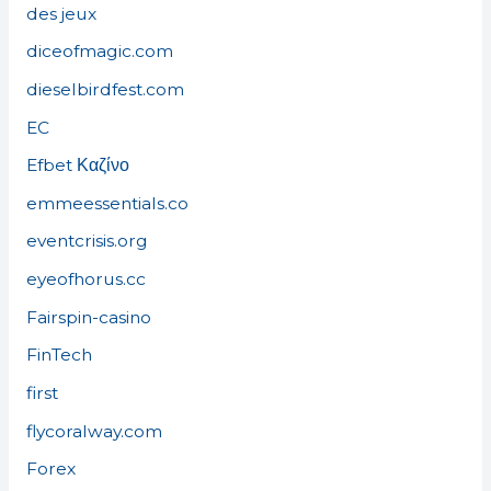
des jeux
diceofmagic.com
dieselbirdfest.com
EC
Efbet Καζίνο
emmeessentials.co
eventcrisis.org
eyeofhorus.cc
Fairspin-casino
FinTech
first
flycoralway.com
Forex