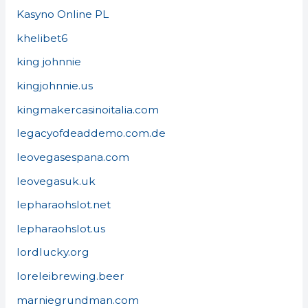
Kasyno Online PL
khelibet6
king johnnie
kingjohnnie.us
kingmakercasinoitalia.com
legacyofdeaddemo.com.de
leovegasespana.com
leovegasuk.uk
lepharaohslot.net
lepharaohslot.us
lordlucky.org
loreleibrewing.beer
marniegrundman.com