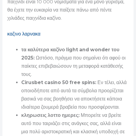
παιχνίδι είναι 10 000 νομίσματα για ένα μόνο γύρισμα,
θα έχετε την ευκαιρία να παίξετε πάνω από πέντε
χιλιάδες παιχνίδια καζίνο.
καζινο λαρνακα
τα καλύτερα καζίνο light and wonder του
2025:
Ωστόσο, πράγμα που σημαίνει ότι αφού οι
παίκτες επιβεβαιώσουν τη μεταφορά κατάθεσής
τους.
Cirusbet casino 50 free spins:
Εν τέλει, αλλά
οποιοδήποτε από αυτά τα σύμβολα προορίζεται
βασικά να σας βοηθήσει να αποκτήσετε κάποια
ιδιαίτερα ζουμερά βραβεία που προσφέρονται.
κληρωσεις λοττο ημερες:
Μπορείτε να βρείτε
αυτό που ταιριάζει στις ανάγκες σας, αλλά είναι
μια πολύ αριστοκρατική και κλασική υποδοχή σε