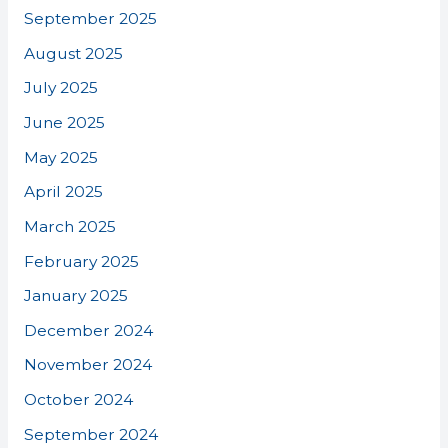
September 2025
August 2025
July 2025
June 2025
May 2025
April 2025
March 2025
February 2025
January 2025
December 2024
November 2024
October 2024
September 2024