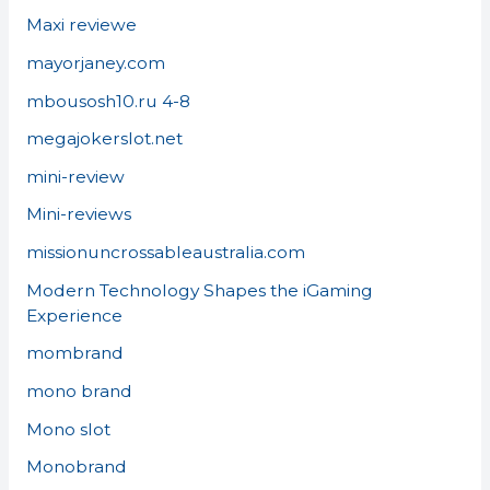
Maxi reviewe
mayorjaney.com
mbousosh10.ru 4-8
megajokerslot.net
mini-review
Mini-reviews
missionuncrossableaustralia.com
Modern Technology Shapes the iGaming
Experience
mombrand
mono brand
Mono slot
Monobrand