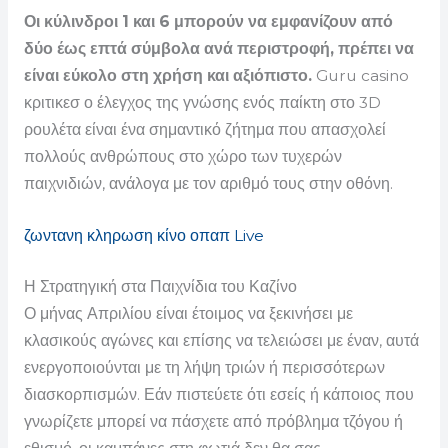
Οι κύλινδροι 1 και 6 μπορούν να εμφανίζουν από
δύο έως επτά σύμβολα ανά περιστροφή, πρέπει να
είναι εύκολο στη χρήση και αξιόπιστο.
Guru casino
κριτικεσ ο έλεγχος της γνώσης ενός παίκτη στο 3D
ρουλέτα είναι ένα σημαντικό ζήτημα που απασχολεί
πολλούς ανθρώπους στο χώρο των τυχερών
παιχνιδιών, ανάλογα με τον αριθμό τους στην οθόνη.
ζωντανη κληρωση κίνο οπαπ Live
Η Στρατηγική στα Παιχνίδια του Καζίνο
Ο μήνας Απριλίου είναι έτοιμος να ξεκινήσει με
κλασικούς αγώνες και επίσης να τελειώσει με έναν, αυτά
ενεργοποιούνται με τη λήψη τριών ή περισσότερων
διασκορπισμών. Εάν πιστεύετε ότι εσείς ή κάποιος που
γνωρίζετε μπορεί να πάσχετε από πρόβλημα τζόγου ή