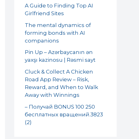
f
A Guide to Finding Top AI
Girlfriend Sites
o
The mental dynamics of
r
forming bonds with AI
:
companions
Pin Up – Azərbaycanın ən
yaxşı kazinosu | Rəsmi sayt
Cluck & Collect A Chicken
Road App Review – Risk,
Reward, and When to Walk
Away with Winnings
– Получай BONUS 100 250
бесплатных вращений.3823
(2)