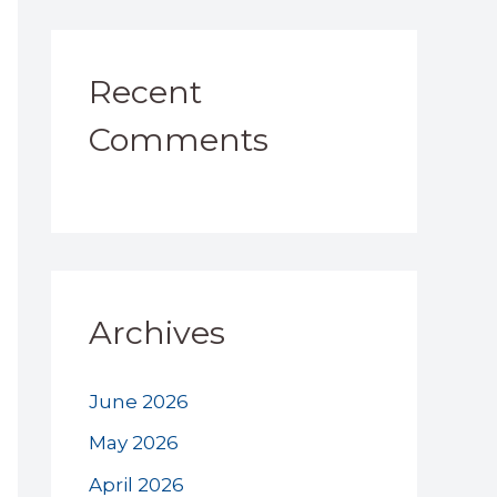
Recent
Comments
Archives
June 2026
May 2026
April 2026