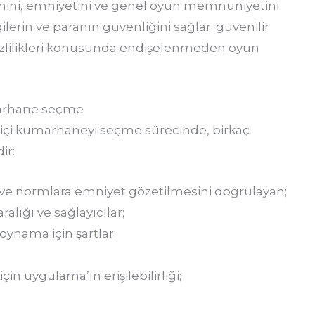
ini, emniyetini ve genel oyun memnuniyetini
gilerin ve paranın güvenliğini sağlar. güvenilir
zlilikleri konusunda endişelenmeden oyun
marhane seçme
vrimiçi kumarhaneyi seçme sürecinde, birkaç
ir:
 ve normlara emniyet gözetilmesini doğrulayan;
alığı ve sağlayıcılar;
oynama için şartlar;
çin uygulama’ın erişilebilirliği;