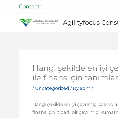
Skip
Contact:
to
content
Agilityfocus Cons
Hangi şekilde en iyi ç
ile finans için tanımla
/
Uncategorized
/ By
admn
Hangi şekilde en iyi çevrimiçi casinola
finans için itibarlı bir çevrimiçi kum