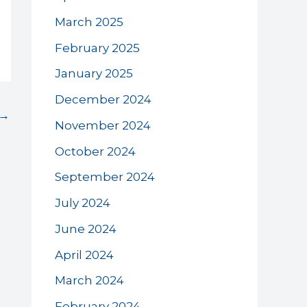
March 2025
February 2025
January 2025
December 2024
→
November 2024
October 2024
September 2024
July 2024
June 2024
April 2024
March 2024
February 2024