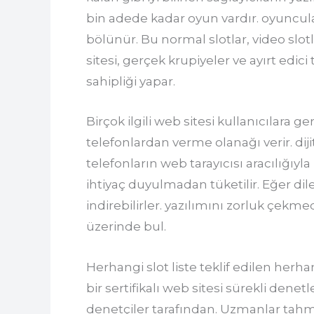
bin adede kadar oyun vardır. oyuncula
bölünür. Bu normal slotlar, video slotl
sitesi, gerçek krupiyeler ve ayırt edic
sahipliği yapar.
Birçok ilgili web sitesi kullanıcılara
telefonlardan verme olanağı verir. dij
telefonların web tarayıcısı aracılığıy
ihtiyaç duyulmadan tüketilir. Eğer dil
indirebilirler. yazılımını zorluk çek
üzerinde bul.
Herhangi slot liste teklif edilen herha
bir sertifikalı web sitesi sürekli den
denetçiler tarafından. Uzmanlar tahmi