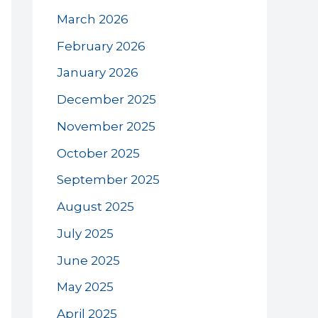
March 2026
February 2026
January 2026
December 2025
November 2025
October 2025
September 2025
August 2025
July 2025
June 2025
May 2025
April 2025