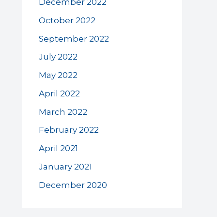
December 2022
October 2022
September 2022
July 2022
May 2022
April 2022
March 2022
February 2022
April 2021
January 2021
December 2020