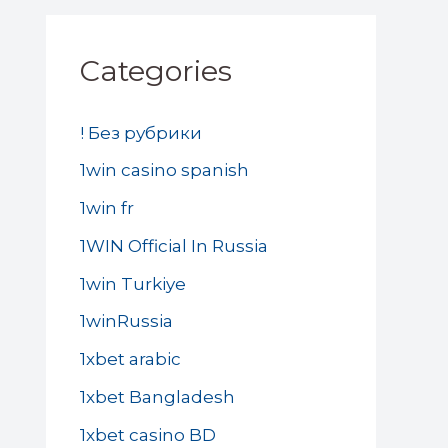
Categories
! Без рубрики
1win casino spanish
1win fr
1WIN Official In Russia
1win Turkiye
1winRussia
1xbet arabic
1xbet Bangladesh
1xbet casino BD