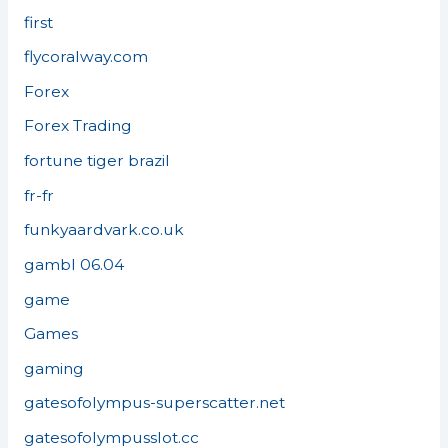
first
flycoralway.com
Forex
Forex Trading
fortune tiger brazil
fr-fr
funkyaardvark.co.uk
gambl 06.04
game
Games
gaming
gatesofolympus-superscatter.net
gatesofolympusslot.cc