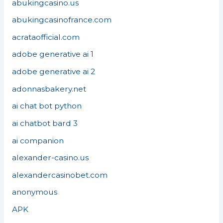
abukingcasino.us
abukingcasinofrance.com
acrataofficial.com
adobe generative ai 1
adobe generative ai 2
adonnasbakery.net
ai chat bot python
ai chatbot bard 3
ai companion
alexander-casino.us
alexandercasinobet.com
anonymous
APK