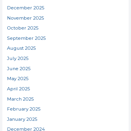
December 2025
November 2025
October 2025
September 2025
August 2025
July 2025
June 2025
May 2025
April 2025
March 2025
February 2025
January 2025
December 2024