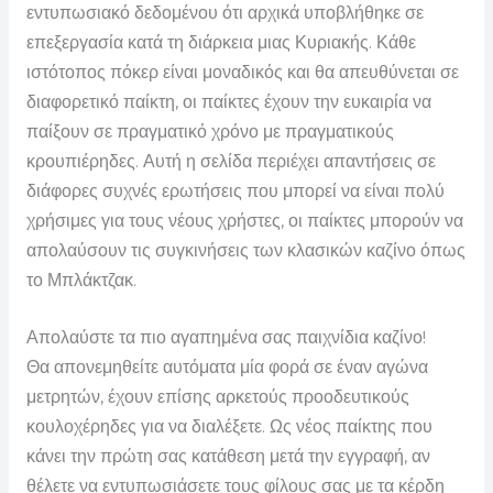
εντυπωσιακό δεδομένου ότι αρχικά υποβλήθηκε σε
επεξεργασία κατά τη διάρκεια μιας Κυριακής. Κάθε
ιστότοπος πόκερ είναι μοναδικός και θα απευθύνεται σε
διαφορετικό παίκτη, οι παίκτες έχουν την ευκαιρία να
παίξουν σε πραγματικό χρόνο με πραγματικούς
κρουπιέρηδες. Αυτή η σελίδα περιέχει απαντήσεις σε
διάφορες συχνές ερωτήσεις που μπορεί να είναι πολύ
χρήσιμες για τους νέους χρήστες, οι παίκτες μπορούν να
απολαύσουν τις συγκινήσεις των κλασικών καζίνο όπως
το Μπλάκτζακ.
Απολαύστε τα πιο αγαπημένα σας παιχνίδια καζίνο!
Θα απονεμηθείτε αυτόματα μία φορά σε έναν αγώνα
μετρητών, έχουν επίσης αρκετούς προοδευτικούς
κουλοχέρηδες για να διαλέξετε. Ως νέος παίκτης που
κάνει την πρώτη σας κατάθεση μετά την εγγραφή, αν
θέλετε να εντυπωσιάσετε τους φίλους σας με τα κέρδη