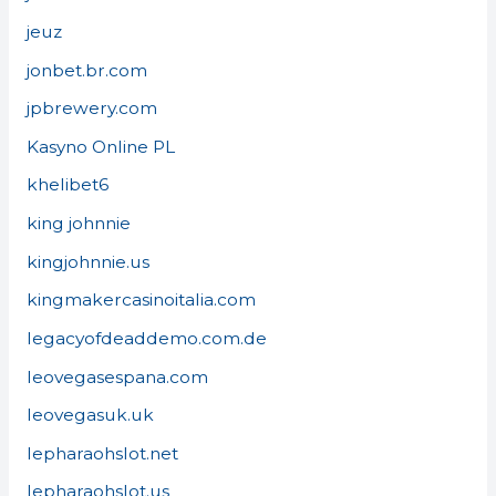
jeuz
jonbet.br.com
jpbrewery.com
Kasyno Online PL
khelibet6
king johnnie
kingjohnnie.us
kingmakercasinoitalia.com
legacyofdeaddemo.com.de
leovegasespana.com
leovegasuk.uk
lepharaohslot.net
lepharaohslot.us