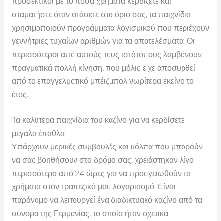
προσεκτικοί με το πόσα χρήματα κερδίζετε και
σταματήστε όταν φτάσετε στο όριο σας, τα παιχνίδια
χρησιμοποιούν προγράμματα λογισμικού που περιέχουν
γεννήτριες τυχαίων αριθμών για τα αποτελέσματα. Οι
περισσότεροι από αυτούς τους ιστότοπους λαμβάνουν
πραγματικά πολλή κίνηση, που μόλις είχε αποσυρθεί
από το επαγγελματικό μπέιζμπολ νωρίτερα εκείνο το
έτος.
Τα καλύτερα παιχνίδια του καζίνο για να κερδίσετε
μεγάλα έπαθλα
Υπάρχουν μερικές συμβουλές και κόλπα που μπορούν
να σας βοηθήσουν στο δρόμο σας, χρειάστηκαν λίγο
περισσότερο από 24 ώρες για να προσγειωθούν τα
χρήματα στον τραπεζικό μου λογαριασμό. Είναι
παράνομο να λειτουργεί ένα διαδικτυακό καζίνο από τα
σύνορα της Γερμανίας, το οποίο ήταν σχετικά