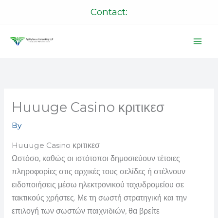
Skip
Contact:
to
content
Huuuge Casino κριτικεσ
By
Huuuge Casino κριτικεσ
Ωστόσο, καθώς οι ιστότοποι δημοσιεύουν τέτοιες
πληροφορίες στις αρχικές τους σελίδες ή στέλνουν
ειδοποιήσεις μέσω ηλεκτρονικού ταχυδρομείου σε
τακτικούς χρήστες. Με τη σωστή στρατηγική και την
επιλογή των σωστών παιχνιδιών, θα βρείτε