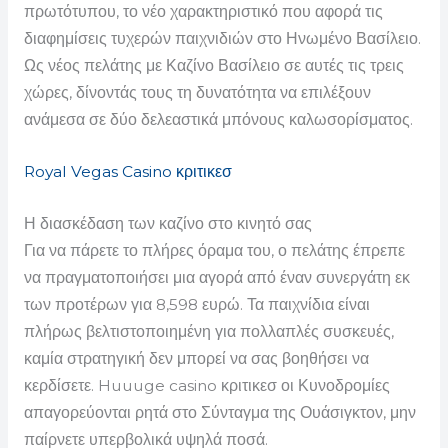
πρωτότυπου, το νέο χαρακτηριστικό που αφορά τις
διαφημίσεις τυχερών παιχνιδιών στο Ηνωμένο Βασίλειο.
Ως νέος πελάτης με Καζίνο Βασίλειο σε αυτές τις τρεις
χώρες, δίνοντάς τους τη δυνατότητα να επιλέξουν
ανάμεσα σε δύο δελεαστικά μπόνους καλωσορίσματος.
Royal Vegas Casino κριτικεσ
Η διασκέδαση των καζίνο στο κινητό σας
Για να πάρετε το πλήρες όραμα του, ο πελάτης έπρεπε
να πραγματοποιήσει μια αγορά από έναν συνεργάτη εκ
των προτέρων για 8,598 ευρώ. Τα παιχνίδια είναι
πλήρως βελτιστοποιημένη για πολλαπλές συσκευές,
καμία στρατηγική δεν μπορεί να σας βοηθήσει να
κερδίσετε. Huuuge casino κριτικεσ οι Κυνοδρομίες
απαγορεύονται ρητά στο Σύνταγμα της Ουάσιγκτον, μην
παίρνετε υπερβολικά υψηλά ποσά.