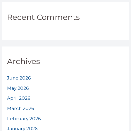
Recent Comments
Archives
June 2026
May 2026
April 2026
March 2026
February 2026
January 2026