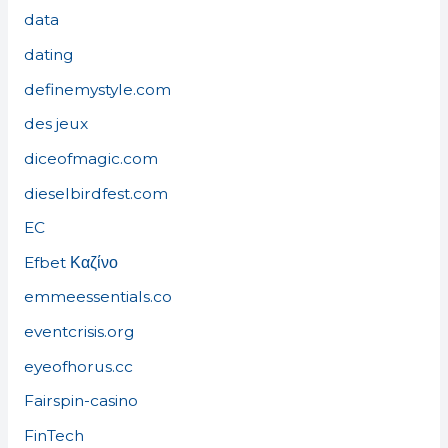
data
dating
definemystyle.com
des jeux
diceofmagic.com
dieselbirdfest.com
EC
Efbet Καζίνο
emmeessentials.co
eventcrisis.org
eyeofhorus.cc
Fairspin-casino
FinTech