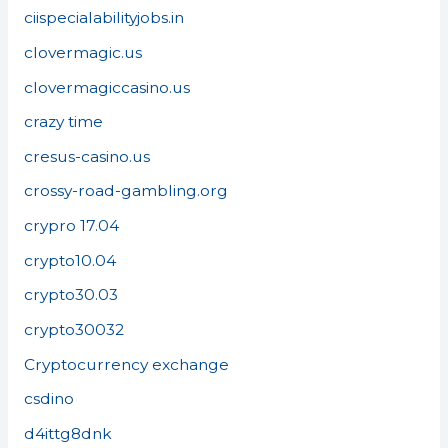
ciispecialabilityjobs.in
clovermagic.us
clovermagiccasino.us
crazy time
cresus-casino.us
crossy-road-gambling.org
crypro 17.04
crypto10.04
crypto30.03
crypto30032
Cryptocurrency exchange
csdino
d4ittg8dnk