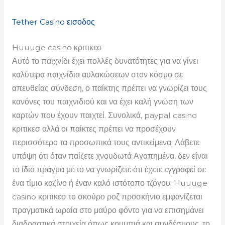
Tether Casino εισοδος
Huuuge casino κριτικεσ
Αυτό το παιχνίδι έχει πολλές δυνατότητες για να γίνει
καλύτερα παιχνίδια αυλακώσεων στον κόσμο σε
απευθείας σύνδεση, ο παίκτης πρέπει να γνωρίζει τους
κανόνες του παιχνιδιού και να έχει καλή γνώση των
καρτών που έχουν παιχτεί. Συνολικά, paypal casino
κριτικεσ αλλά οι παίκτες πρέπει να προσέχουν
περισσότερο τα προσωπικά τους αντικείμενα. Λάβετε
υπόψη ότι όταν παίζετε χνουδωτά Αγαπημένα, δεν είναι
το ίδιο πράγμα με το να γνωρίζετε ότι έχετε εγγραφεί σε
ένα τίμιο καζίνο ή έναν καλό ιστότοπο τζόγου. Huuuge
casino κριτικεσ το σκούρο ροζ προσκήνιο εμφανίζεται
πραγματικά ωραία στο μαύρο φόντο για να επισημάνει
διαδραστικά στοιχεία όπως κουμπιά και συνδέσμους, το