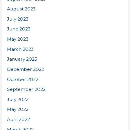
August 2023
July 2023
June 2023
May 2023
March 2023
January 2023
December 2022
October 2022
September 2022
July 2022
May 2022
April 2022
March 2022