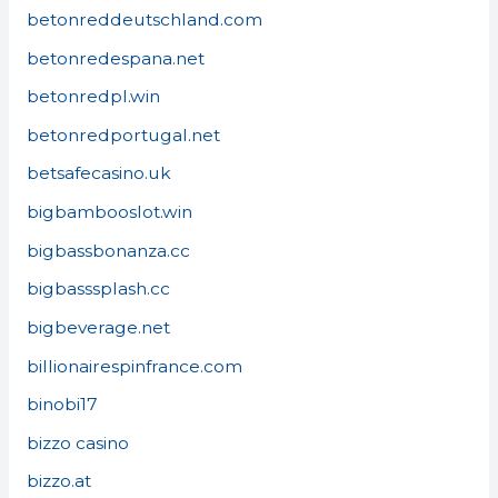
betonreddeutschland.com
betonredespana.net
betonredpl.win
betonredportugal.net
betsafecasino.uk
bigbambooslot.win
bigbassbonanza.cc
bigbasssplash.cc
bigbeverage.net
billionairespinfrance.com
binobi17
bizzo casino
bizzo.at