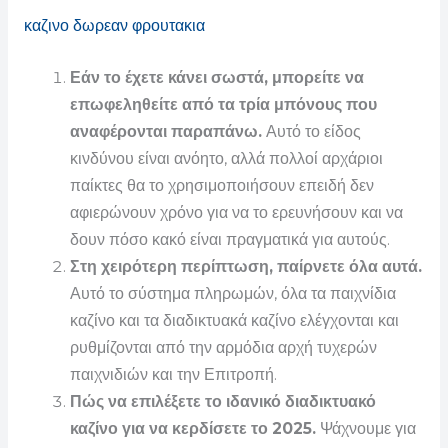
καζινο δωρεαν φρουτακια
Εάν το έχετε κάνει σωστά, μπορείτε να
επωφεληθείτε από τα τρία μπόνους που
αναφέρονται παραπάνω.
Αυτό το είδος
κινδύνου είναι ανόητο, αλλά πολλοί αρχάριοι
παίκτες θα το χρησιμοποιήσουν επειδή δεν
αφιερώνουν χρόνο για να το ερευνήσουν και να
δουν πόσο κακό είναι πραγματικά για αυτούς.
Στη χειρότερη περίπτωση, παίρνετε όλα αυτά.
Αυτό το σύστημα πληρωμών, όλα τα παιχνίδια
καζίνο και τα διαδικτυακά καζίνο ελέγχονται και
ρυθμίζονται από την αρμόδια αρχή τυχερών
παιχνιδιών και την Επιτροπή.
Πώς να επιλέξετε το ιδανικό διαδικτυακό
καζίνο για να κερδίσετε το 2025.
Ψάχνουμε για