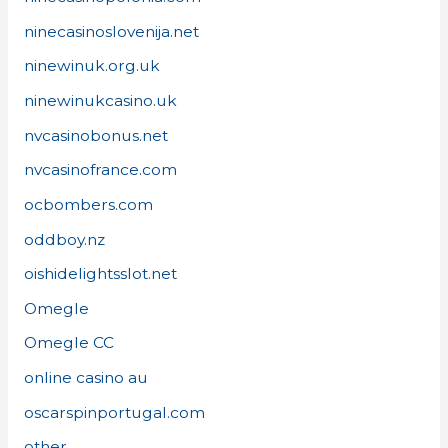
ninecasinoslovenija.net
ninewinuk.org.uk
ninewinukcasino.uk
nvcasinobonus.net
nvcasinofrance.com
ocbombers.com
oddboy.nz
oishidelightsslot.net
Omegle
Omegle CC
online casino au
oscarspinportugal.com
other