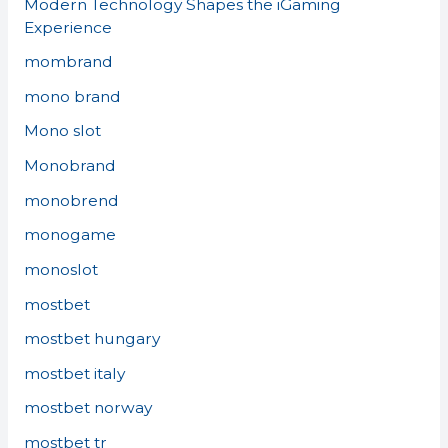
Modern Technology Shapes the iGaming
Experience
mombrand
mono brand
Mono slot
Monobrand
monobrend
monogame
monoslot
mostbet
mostbet hungary
mostbet italy
mostbet norway
mostbet tr