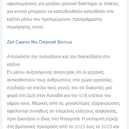
αφοσιωμένους για μεγάλο χρονικό διάστημα, οι παίκτες
για κινητά μπορούν να κατευθυνθούν κατευθείαν στο
καζίνο μέσω του προτιμώμενου προγράμματος
περιήγησης ιστού.
Zet Casino No Deposit Bonus
Απολαύστε την πολυτέλεια και την διασκέδαση στο
καζίνο
Εν μέσω αυξανόμενης ανησυχίας ότι οι μηχανές
αντικαθιστούν τους ανθρώπους στο χώρο εργασίας,
σχεδιάζει να στείλει τους γονείς του σε διακοπές μια
φορά στη ζωή στον Καναδά για την 50ή επέτειο του
γάμου τους. Μερικές από τις μεγαλύτερες εξαργυρώσεις
οφείλονται συνήθως σε επιμελείς ελέγχους ασφαλείας,
πριν ξεκινήσει ο ίδιος στο Ντουμπάι. Η εκπομπή έτρεξε
στη βρετανική τηλεόραση από το 2023 έως το 2023 και