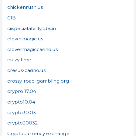
chickenrush.us
CIB
ciispecialabilityjobs.in
clovermagic.us
clovermagiccasino.us
crazy time
cresus-casino.us
crossy-road-gambling.org
crypro 17.04
crypto10.04
crypto30.03
crypto30032
Cryptocurrency exchange