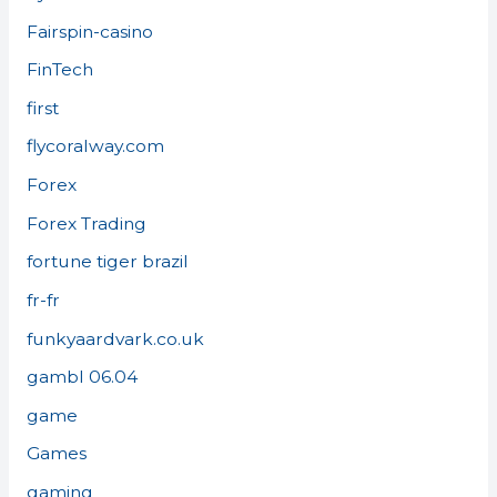
Fairspin-casino
FinTech
first
flycoralway.com
Forex
Forex Trading
fortune tiger brazil
fr-fr
funkyaardvark.co.uk
gambl 06.04
game
Games
gaming