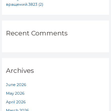
вращений.3823 (2)
Recent Comments
Archives
June 2026
May 2026
April 2026
March 2026