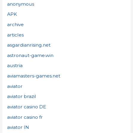
anonymous
APK
archive
articles
asgardianrising.net
astronaut-game.win
austria
aviamasters-games.net
aviator
aviator brazil
aviator casino DE
aviator casino fr
aviator IN