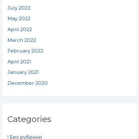
July 2022
May 2022
April 2022
March 2022
February 2022
April 2021
January 2021
December 2020
Categories
! Без рубрики