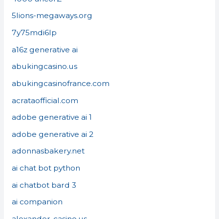
5lions-megaways.org
7y75mdi6lp
a16z generative ai
abukingcasino.us
abukingcasinofrance.com
acrataofficial.com
adobe generative ai 1
adobe generative ai 2
adonnasbakery.net
ai chat bot python
ai chatbot bard 3
ai companion
alexander-casino.us