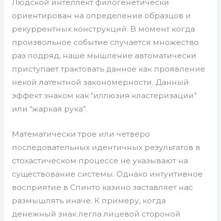
Людской интеллект филогенетически
ориентирован на определение образцов и
рекуррентных конструкций. В момент когда
произвольное событие случается множество
раз подряд, наше мышление автоматически
приступает трактовать данное как проявление
некой латентной закономерности. Данный
эффект знаком как “иллюзия кластеризации”
или “жаркая рука”.
Математически трое или четверо
последовательных идентичных результатов в
стохастическом процессе не указывают на
существование системы. Однако интуитивное
восприятие в Спинто казино заставляет нас
размышлять иначе. К примеру, когда
денежный знак легла лицевой стороной