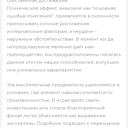
собственная достижение
Психическое эффект, знакомое как “основная
ошибка отнесения”, проявляется в склонности
приписывать личные достижения
интернальным факторам, а неудачи –
наружным обстоятельствам. В момент когда
непредсказуемое явление дает нам
преимущество, мы предрасположены полагать
данное итогом наших способностей, интуиции
или уникальных характеристик.
Эта мыслительная предвзятость укрепляется в
условиях, где элемент навыка сочетается со
произвольностью. В играх spinto casino,
инвестициях или спорте благоприятный
финал легко объясняется как выражение
экспертизы. Подобное подводит к переоценке