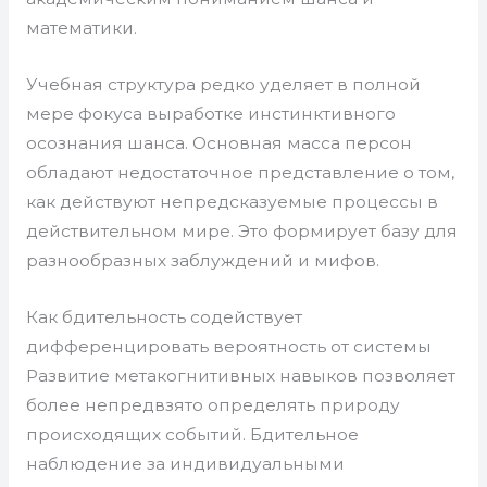
математики.
Учебная структура редко уделяет в полной
мере фокуса выработке инстинктивного
осознания шанса. Основная масса персон
обладают недостаточное представление о том,
как действуют непредсказуемые процессы в
действительном мире. Это формирует базу для
разнообразных заблуждений и мифов.
Как бдительность содействует
дифференцировать вероятность от системы
Развитие метакогнитивных навыков позволяет
более непредвзято определять природу
происходящих событий. Бдительное
наблюдение за индивидуальными