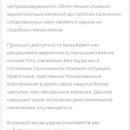
непредсказуемости. Облегчение сложных
вероятностных явлений до простых причинно-
следственных схем является одним из
подобных механизмов.
Принцип доступности вынуждает нас
расценивать вероятность происшествий на
основе того, насколько без труда мы в
состоянии припомнить похожие ситуации.
Красочные, чувственно тонированные
впечатления в spinto casino кажутся более
частыми, чем обыденные явления. Данное
нарушает наше осознание действительной
математики случающегося.
В момент когда удача понимается как