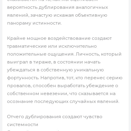
вероятность дублирования аналогичных
явлений, зачастую искажая объективную
панораму истинности.
Крайне мощное воздействование создают
травматические или исключительно
положительные ощущения. Личность, который
выиграл в тираже, в состоянии начать
убеждаться в собственную уникальную
фортунность. Напротив, тот, кто перенес серию
провалов, способен выработать убеждение о
собственном невезении, что сказывается на
осознание последующих случайных явлений.
Отчего дублирования создают чувство
системности