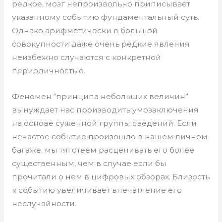
редкое, мозг непроизвольно приписывает
указанному событию фундаментальный суть.
Однако арифметически в большой
совокупности даже очень редкие явления
неизбежно случаются с конкретной
периодичностью.
Феномен “принципа небольших величин”
вынуждает нас производить умозаключения
на основе суженной группы сведений. Если
нечастое событие произошло в нашем личном
багаже, мы тяготеем расценивать его более
существенным, чем в случае если бы
прочитали о нем в цифровых обзорах. Близость
к событию увеличивает впечатление его
неслучайности.