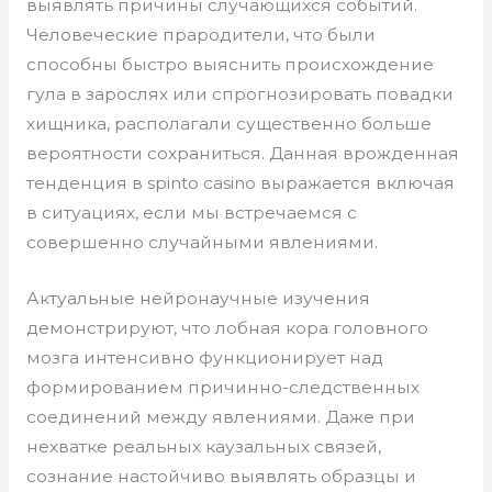
выявлять причины случающихся событий.
Человеческие прародители, что были
способны быстро выяснить происхождение
гула в зарослях или спрогнозировать повадки
хищника, располагали существенно больше
вероятности сохраниться. Данная врожденная
тенденция в spinto casino выражается включая
в ситуациях, если мы встречаемся с
совершенно случайными явлениями.
Актуальные нейронаучные изучения
демонстрируют, что лобная кора головного
мозга интенсивно функционирует над
формированием причинно-следственных
соединений между явлениями. Даже при
нехватке реальных каузальных связей,
сознание настойчиво выявлять образцы и