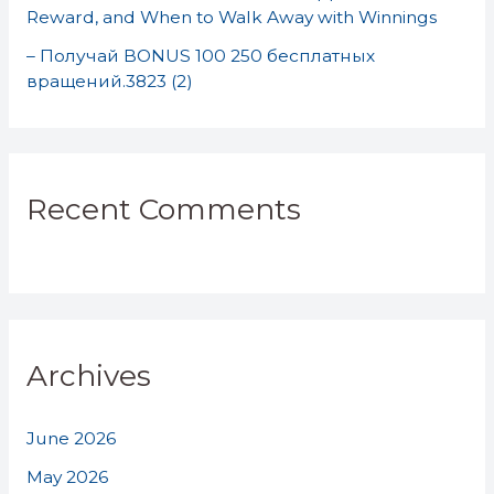
Reward, and When to Walk Away with Winnings
– Получай BONUS 100 250 бесплатных
вращений.3823 (2)
Recent Comments
Archives
June 2026
May 2026