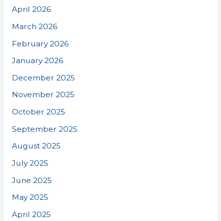
April 2026
March 2026
February 2026
January 2026
December 2025
November 2025
October 2025
September 2025
August 2025
July 2025
June 2025
May 2025
April 2025