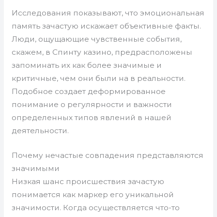
Исследования показывают, что эмоциональная
память зачастую искажает объективные факты.
Люди, ощущающие чувственные события,
скажем, в Спинту казино, предрасположены
запоминать их как более значимые и
критичные, чем они были на в реальности.
Подобное создает деформированное
понимание о регулярности и важности
определенных типов явлений в нашей
деятельности.
Почему нечастые совпадения представляются
значимыми
Низкая шанс происшествия зачастую
понимается как маркер его уникальной
значимости. Когда осуществляется что-то