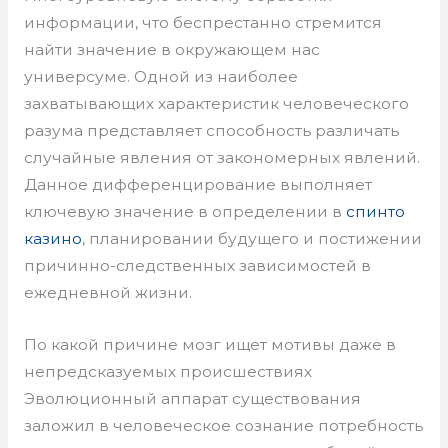
информации, что беспрестанно стремится
найти значение в окружающем нас
универсуме. Одной из наиболее
захватывающих характеристик человеческого
разума представляет способность различать
случайные явления от закономерных явлений.
Данное дифференцирование выполняет
ключевую значение в определении в
спинто
казино
, планировании будущего и постижении
причинно-следственных зависимостей в
ежедневной жизни.
По какой причине мозг ищет мотивы даже в
непредсказуемых происшествиях
Эволюционный аппарат существования
заложил в человеческое сознание потребность